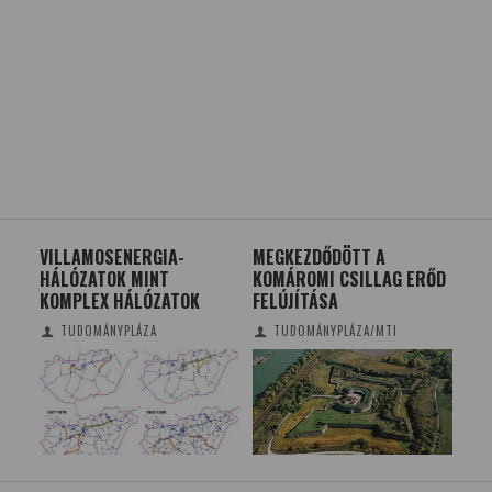
U
VILLAMOSENERGIA-
MEGKEZDŐDÖTT A
AZ 
IT
HÁLÓZATOK MINT
KOMÁROMI CSILLAG ERŐD
KOMPLEX HÁLÓZATOK
FELÚJÍTÁSA
TUDOMÁNYPLÁZA
TUDOMÁNYPLÁZA/MTI