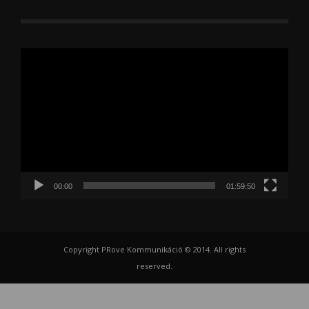
Videólejátszó
00:00
01:59:50
Copyright PRove Kommunikáció © 2014. All rights
reserved.