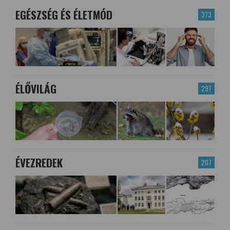
EGÉSZSÉG ÉS ÉLETMÓD
373
ÉLŐVILÁG
297
ÉVEZREDEK
207