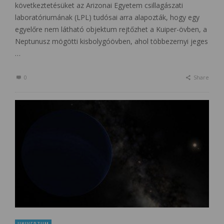
következtetésüket az Arizonai Egyetem csillagászati
laboratóriumának (LPL) tudósai arra alapozták, hogy egy
egyelőre nem látható objektum rejtőzhet a Kuiper-övben, a
Neptunusz mögötti kisbolygóövben, ahol többezernyi jeges
…
0
Share