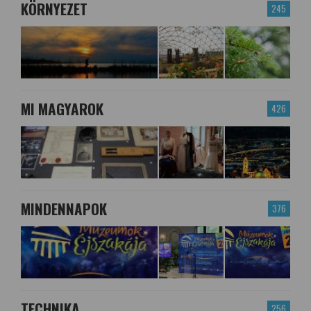
KÖRNYEZET
245
MI MAGYAROK
426
MINDENNAPOK
376
TECHNIKA
256