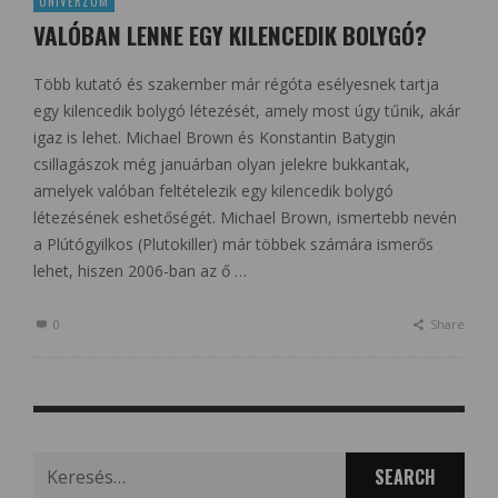
UNIVERZUM
VALÓBAN LENNE EGY KILENCEDIK BOLYGÓ?
Több kutató és szakember már régóta esélyesnek tartja
egy kilencedik bolygó létezését, amely most úgy tűnik, akár
igaz is lehet. Michael Brown és Konstantin Batygin
csillagászok még januárban olyan jelekre bukkantak,
amelyek valóban feltételezik egy kilencedik bolygó
létezésének eshetőségét. Michael Brown, ismertebb nevén
a Plútógyilkos (Plutokiller) már többek számára ismerős
lehet, hiszen 2006-ban az ő …
0
Share
Search
for: