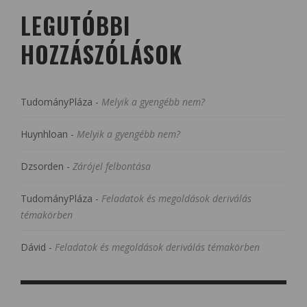
LEGUTÓBBI
HOZZÁSZÓLÁSOK
TudományPláza
-
Melyik a gyengébb nem?
Huynhloan
-
Melyik a gyengébb nem?
Dzsorden
-
Zárójel felbontása
TudományPláza
-
Feladatok és megoldások deriválás
témakörben
Dávid
-
Feladatok és megoldások deriválás témakörben