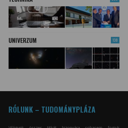
UNIVERZUM
138
RÓLUNK – TUDOMÁNYPLÁZA
Világunk összes titkát bizonyára sohasem fogjuk