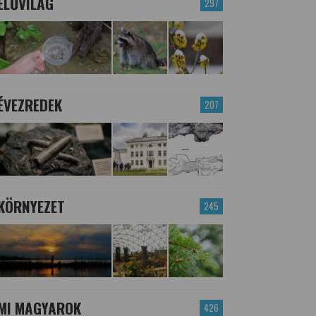
ÉLŐVILÁG
297
ÉVEZREDEK
207
KÖRNYEZET
245
MI MAGYAROK
426