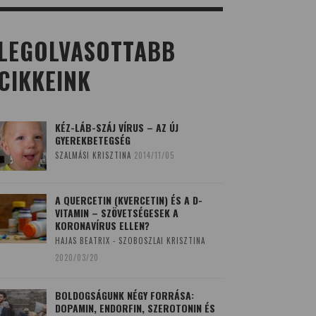
LEGOLVASOTTABB
CIKKEINK
KÉZ-LÁB-SZÁJ VÍRUS – AZ ÚJ
GYEREKBETEGSÉG
SZALMÁSI KRISZTINA
2014/11/05
A QUERCETIN (KVERCETIN) ÉS A D-
VITAMIN – SZÖVETSÉGESEK A
KORONAVÍRUS ELLEN?
HAJAS BEATRIX - SZOBOSZLAI KRISZTINA
2020/03/20
BOLDOGSÁGUNK NÉGY FORRÁSA:
DOPAMIN, ENDORFIN, SZEROTONIN ÉS