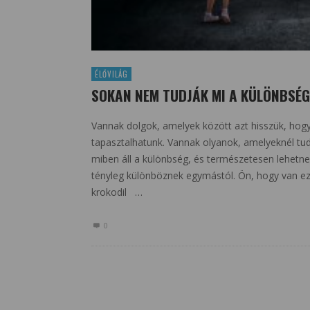
ÉLŐVILÁG
SOKAN NEM TUDJÁK MI A KÜLÖNBSÉG!
Vannak dolgok, amelyek között azt hisszük, hog
tapasztalhatunk. Vannak olyanok, amelyeknél tu
miben áll a különbség, és természetesen lehetne
tényleg különböznek egymástól. Ön, hogy van ez
krokodil …
0