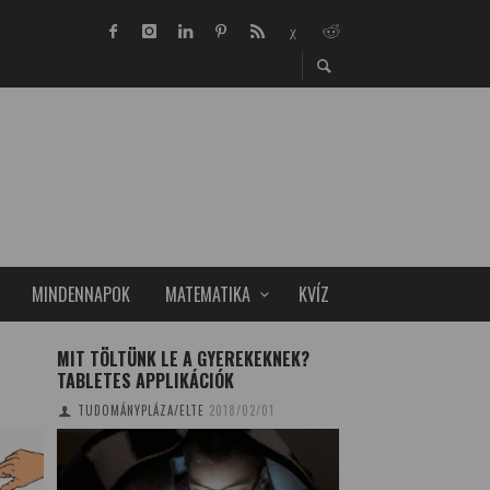
MINDENNAPOK
MATEMATIKA
KVÍZ
MIT TÖLTÜNK LE A GYEREKEKNEK?
TIBET LEGNAGYOB
TABLETES APPLIKÁCIÓK
TUDOMÁNYPLÁZA
20
TUDOMÁNYPLÁZA/ELTE
2018/02/01