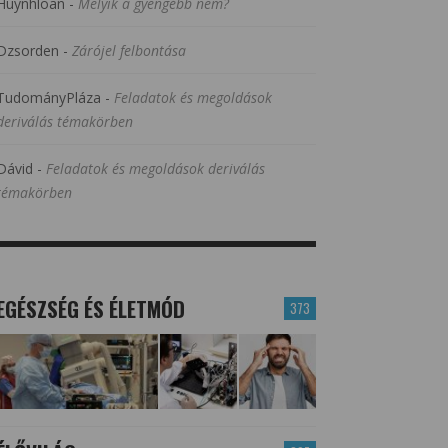
Huynhloan
-
Melyik a gyengébb nem?
Dzsorden
-
Zárójel felbontása
TudományPláza
-
Feladatok és megoldások
deriválás témakörben
Dávid
-
Feladatok és megoldások deriválás
témakörben
EGÉSZSÉG ÉS ÉLETMÓD
373