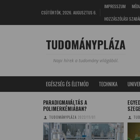
IMPRESSZUM
MÉDI
CSÜTÖRTÖK, 2026. AUGUSZTUS 6.
HOZZÁSZÓLÁSI SZABÁ
TUDOMÁNYPLÁZA
Napi hírek a tudomány világából.
EGÉSZSÉG ÉS ÉLETMÓD
TECHNIKA
UNIV
2021-ES ÉV
PARADIGMAVÁLTÁS A
EGYE
POLIMERKÉMIÁBAN?
SZEG
/04/10
TUDOMÁNYPLÁZA
2022/11/01
TUD