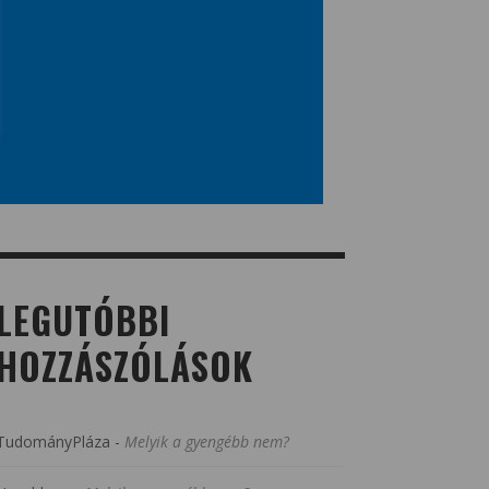
LEGUTÓBBI
HOZZÁSZÓLÁSOK
TudományPláza
-
Melyik a gyengébb nem?