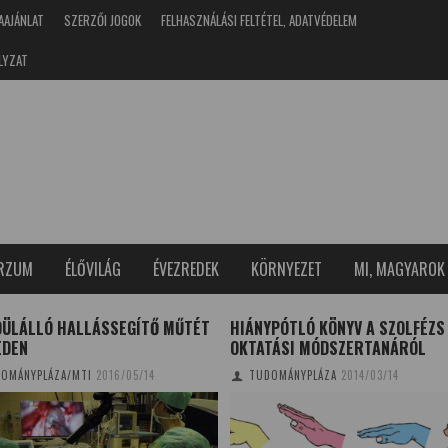
AAJÁNLAT
SZERZŐI JOGOK
FELHASZNÁLÁSI FELTÉTEL, ADATVÉDELEM
LYZAT
ERZUM
ÉLŐVILÁG
ÉVEZREDEK
KÖRNYEZET
MI, MAGYAROK
DÜLÁLLÓ HALLÁSSEGÍTŐ MŰTÉT
HIÁNYPÓTLÓ KÖNYV A SZOLFÉZS
EDEN
OKTATÁSI MÓDSZERTANÁRÓL
OMÁNYPLÁZA/MTI
2016/05/14
TUDOMÁNYPLÁZA
2014/03/14