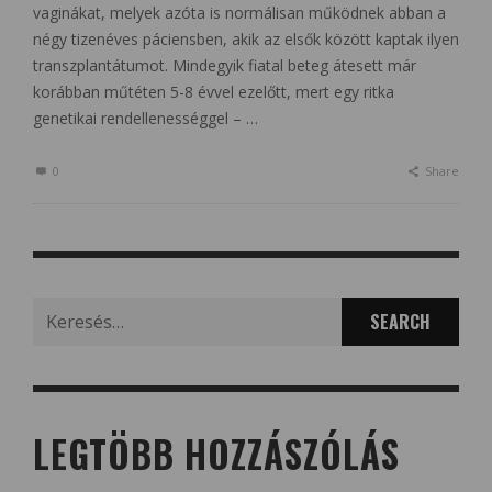
vaginákat, melyek azóta is normálisan működnek abban a
négy tizenéves páciensben, akik az elsők között kaptak ilyen
transzplantátumot. Mindegyik fiatal beteg átesett már
korábban műtéten 5-8 évvel ezelőtt, mert egy ritka
genetikai rendellenességgel – …
0
Share
Search
for:
LEGTÖBB HOZZÁSZÓLÁS