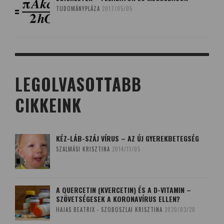
TUDOMÁNYPLÁZA
2017/05/05
LEGOLVASOTTABB
CIKKEINK
KÉZ-LÁB-SZÁJ VÍRUS – AZ ÚJ GYEREKBETEGSÉG
SZALMÁSI KRISZTINA
2014/11/05
A QUERCETIN (KVERCETIN) ÉS A D-VITAMIN –
SZÖVETSÉGESEK A KORONAVÍRUS ELLEN?
HAJAS BEATRIX - SZOBOSZLAI KRISZTINA
2020/03/20