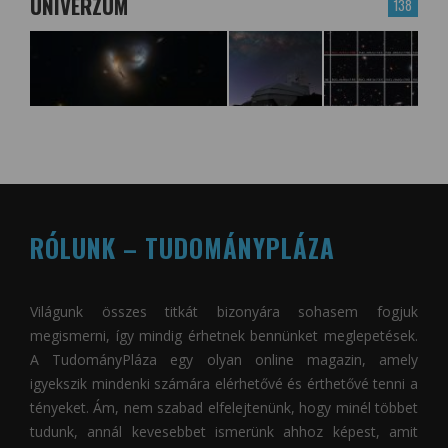
UNIVERZUM
138
RÓLUNK – TUDOMÁNYPLÁZA
Világunk összes titkát bizonyára sohasem fogjuk
megismerni, így mindig érhetnek bennünket meglepetések.
A
TudományPláza
egy olyan online magazin, amely
igyekszik mindenki számára elérhetővé és érthetővé tenni a
tényeket. Ám, nem szabad elfelejtenünk, hogy minél többet
tudunk, annál kevesebbet ismerünk ahhoz képest, amit