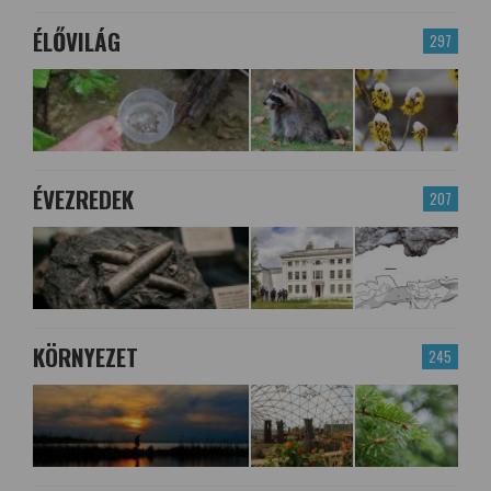
ÉLŐVILÁG
297
ÉVEZREDEK
207
KÖRNYEZET
245