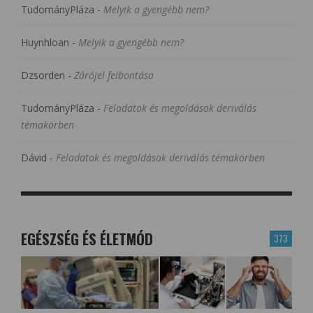
TudományPláza
-
Melyik a gyengébb nem?
Huynhloan
-
Melyik a gyengébb nem?
Dzsorden
-
Zárójel felbontása
TudományPláza
-
Feladatok és megoldások deriválás
témakörben
Dávid
-
Feladatok és megoldások deriválás témakörben
EGÉSZSÉG ÉS ÉLETMÓD
373