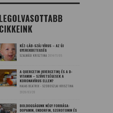
LEGOLVASOTTABB
CIKKEINK
KÉZ-LÁB-SZÁJ VÍRUS – AZ ÚJ
GYEREKBETEGSÉG
SZALMÁSI KRISZTINA
2014/11/05
A QUERCETIN (KVERCETIN) ÉS A D-
VITAMIN – SZÖVETSÉGESEK A
KORONAVÍRUS ELLEN?
HAJAS BEATRIX - SZOBOSZLAI KRISZTINA
2020/03/20
BOLDOGSÁGUNK NÉGY FORRÁSA:
DOPAMIN, ENDORFIN, SZEROTONIN ÉS