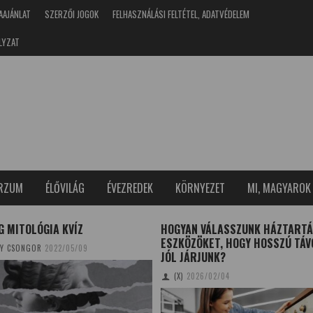
AAJÁNLAT
SZERZŐI JOGOK
FELHASZNÁLÁSI FELTÉTEL, ADATVÉDELEM
LYZAT
ERZUM
ÉLŐVILÁG
ÉVEZREDEK
KÖRNYEZET
MI, MAGYAROK
 MITOLÓGIA KVÍZ
HOGYAN VÁLASSZUNK HÁZTARTÁ
ESZKÖZÖKET, HOGY HOSSZÚ TÁV
Y CSONGOR
2022/05/09
JÓL JÁRJUNK?
(X)
2026/02/04