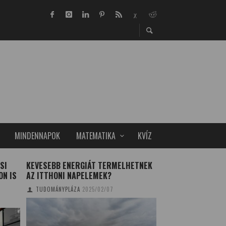
MINDENNAPOK
MATEMATIKA
KVÍZ
SI
KEVESEBB ENERGIÁT TERMELHETNEK
MACSKA ÉS EMBE
ON IS
AZ ITTHONI NAPELEMEK?
TUDOMÁNYPLÁZA/EL
TUDOMÁNYPLÁZA
2025/02/07