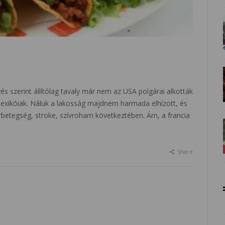
és szerint állítólag tavaly már nem az USA polgárai alkották
mexikóiak. Náluk a lakosság majdnem harmada elhízott, és
rbetegség, stroke, szívroham következtében. Ám, a francia
Share