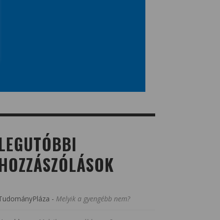
LEGUTÓBBI
HOZZÁSZÓLÁSOK
TudományPláza
-
Melyik a gyengébb nem?