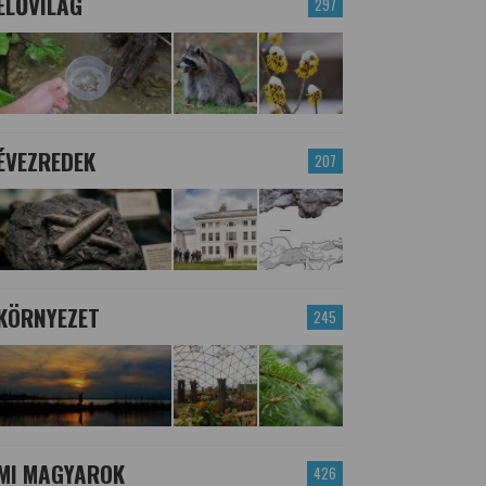
ÉLŐVILÁG
297
ÉVEZREDEK
207
KÖRNYEZET
245
MI MAGYAROK
426