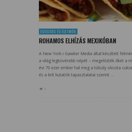
EGÉSZSÉG ÉS ÉLETMÓD
ROHAMOS ELHÍZÁS MEXIKÓBAN
A New York-i Gawker Media által készített felmér
a világ legkövérebb népét – megelőzték őket a 
évi 70 ezer ember hal meg a túlsúly okozta cuko
és a brit kutatók tapasztalatai szerint …
1