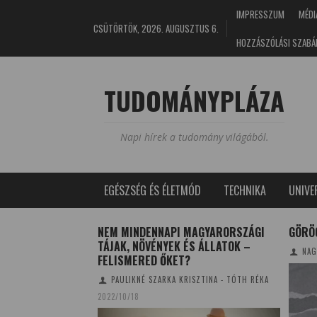
IMPRESSZUM
MÉDI
CSÜTÖRTÖK, 2026. AUGUSZTUS 6.
HOZZÁSZÓLÁSI SZABÁ
TUDOMÁNYPLÁZA
Napi hírek a tudomány világából.
EGÉSZSÉG ÉS ÉLETMÓD
TECHNIKA
UNIV
ATLAN KÖPENY,
NEM MINDENNAPI MAGYARORSZÁGI
GÖRÖG
ÁVAL
TÁJAK, NÖVÉNYEK ÉS ÁLLATOK –
NAG
FELISMERED ŐKET?
/07/29
PAULIKNÉ SZARKA KRISZTINA - TÓTH RÉKA
2022/10/18