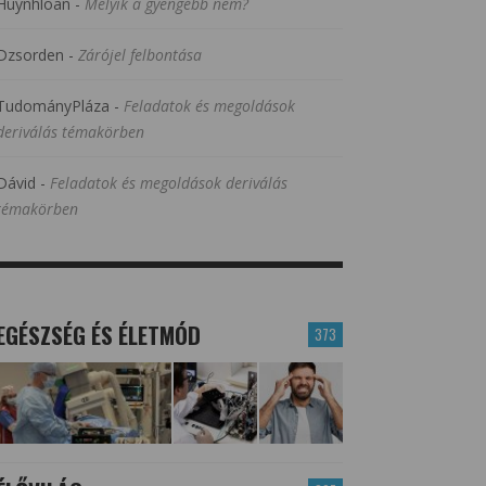
Huynhloan
-
Melyik a gyengébb nem?
Dzsorden
-
Zárójel felbontása
TudományPláza
-
Feladatok és megoldások
deriválás témakörben
Dávid
-
Feladatok és megoldások deriválás
témakörben
EGÉSZSÉG ÉS ÉLETMÓD
373