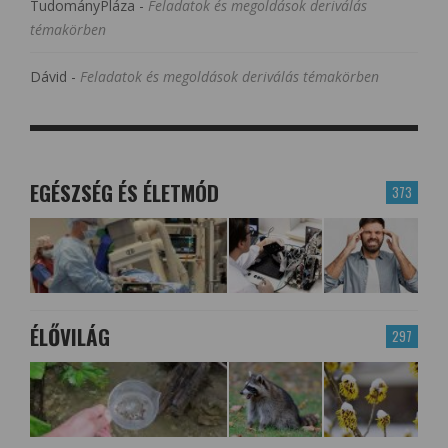
TudományPláza
-
Feladatok és megoldások deriválás
témakörben
Dávid
-
Feladatok és megoldások deriválás témakörben
EGÉSZSÉG ÉS ÉLETMÓD
373
ÉLŐVILÁG
297