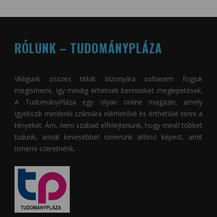
RÓLUNK – TUDOMÁNYPLÁZA
Világunk összes titkát bizonyára sohasem fogjuk
megismerni, így mindig érhetnek bennünket meglepetések.
A
TudományPláza
egy olyan online magazin, amely
igyekszik mindenki számára elérhetővé és érthetővé tenni a
tényeket. Ám, nem szabad elfelejtenünk, hogy minél többet
tudunk, annál kevesebbet ismerünk ahhoz képest, amit
ismerni szeretnénk.