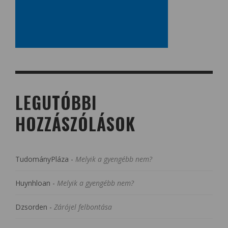
LEGUTÓBBI
HOZZÁSZÓLÁSOK
TudományPláza
-
Melyik a gyengébb nem?
Huynhloan
-
Melyik a gyengébb nem?
Dzsorden
-
Zárójel felbontása