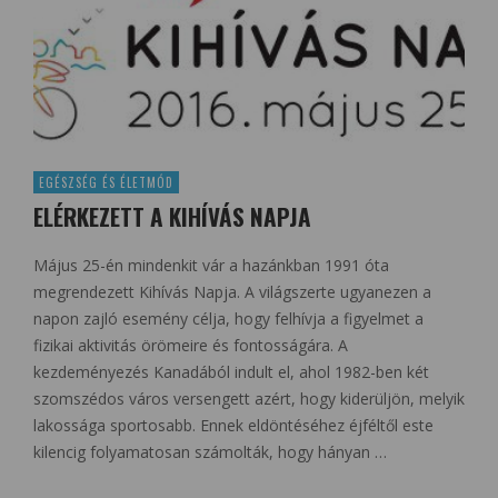
EGÉSZSÉG ÉS ÉLETMÓD
ELÉRKEZETT A KIHÍVÁS NAPJA
Május 25-én mindenkit vár a hazánkban 1991 óta
megrendezett Kihívás Napja. A világszerte ugyanezen a
napon zajló esemény célja, hogy felhívja a figyelmet a
fizikai aktivitás örömeire és fontosságára. A
kezdeményezés Kanadából indult el, ahol 1982-ben két
szomszédos város versengett azért, hogy kiderüljön, melyik
lakossága sportosabb. Ennek eldöntéséhez éjféltől este
kilencig folyamatosan számolták, hogy hányan …