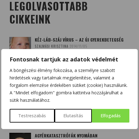
LEGOLVASOTTABB
CIKKEINK
KÉZ-LÁB-SZÁJ VÍRUS – AZ ÚJ GYEREKBETEGSÉG
SZALMÁSI KRISZTINA
2014/11/05
Fontosnak tartjuk az adatok védelmét
A böngészési élmény fokozása, a személyre szabott
A QUERCETIN (KVERCETIN) ÉS A D-VITAMIN –
SZÖVETSÉGESEK A KORONAVÍRUS ELLEN?
hirdetések vagy tartalmak megjelenítése, valamint a
HAJAS BEATRIX - SZOBOSZLAI KRISZTINA
2020/03/20
forgalom elemzése érdekében sütiket (cookie) használunk.
A "Mindet elfogadom" gombra kattintva hozzájárulhat a
sütik használatához.
BOLDOGSÁGUNK NÉGY FORRÁSA: DOPAMIN,
ENDORFIN, SZEROTONIN ÉS OXITOCIN
Testreszabás
Elutasítás
Elfogadás
CSONKA BENCE
2020/12/12
AGYÉRKATASZTRÓFÁK NYOMÁBAN