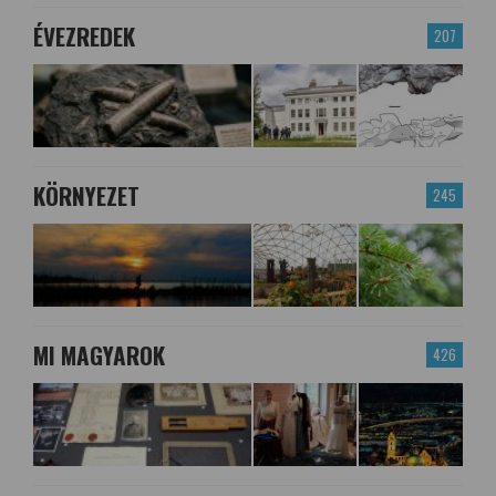
ÉVEZREDEK
207
KÖRNYEZET
245
MI MAGYAROK
426