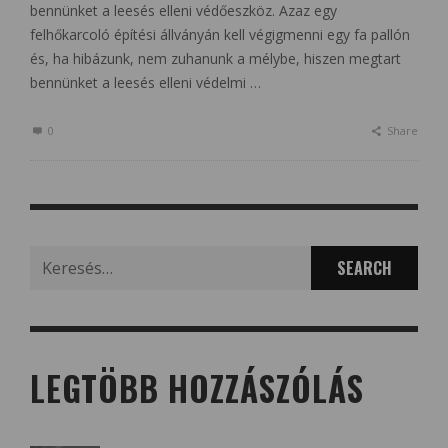
bennünket a leesés elleni védőeszköz. Azaz egy
felhőkarcoló építési állványán kell végigmenni egy fa pallón
és, ha hibázunk, nem zuhanunk a mélybe, hiszen megtart
bennünket a leesés elleni védelmi …
0
Share
Search
for:
LEGTÖBB HOZZÁSZÓLÁS