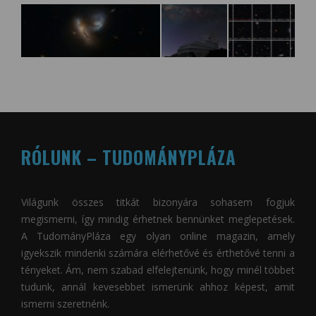
RÓLUNK – TUDOMÁNYPLÁZA
Világunk összes titkát bizonyára sohasem fogjuk
megismerni, így mindig érhetnek bennünket meglepetések.
A
TudományPláza
egy olyan online magazin, amely
igyekszik mindenki számára elérhetővé és érthetővé tenni a
tényeket. Ám, nem szabad elfelejtenünk, hogy minél többet
tudunk, annál kevesebbet ismerünk ahhoz képest, amit
ismerni szeretnénk.