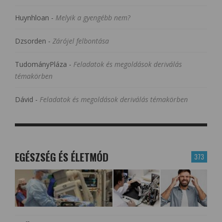
Huynhloan
-
Melyik a gyengébb nem?
Dzsorden
-
Zárójel felbontása
TudományPláza
-
Feladatok és megoldások deriválás
témakörben
Dávid
-
Feladatok és megoldások deriválás témakörben
EGÉSZSÉG ÉS ÉLETMÓD
373