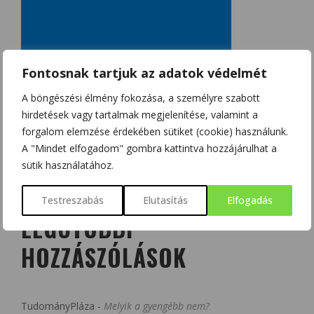
Fontosnak tartjuk az adatok védelmét
A böngészési élmény fokozása, a személyre szabott
hirdetések vagy tartalmak megjelenítése, valamint a
forgalom elemzése érdekében sütiket (cookie) használunk.
A "Mindet elfogadom" gombra kattintva hozzájárulhat a
sütik használatához.
Testreszabás
Elutasítás
Elfogadás
LEGUTÓBBI
HOZZÁSZÓLÁSOK
TudományPláza
-
Melyik a gyengébb nem?