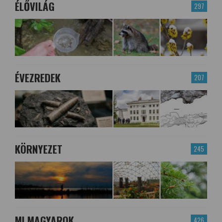
ÉLŐVILÁG
297
ÉVEZREDEK
207
KÖRNYEZET
245
MI MAGYAROK
426