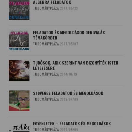
ALGEBRA FELADATOK
TUDOMÁNYPLÁZA
2017/05/23
FELADATOK ÉS MEGOLDÁSOK DERIVÁLÁS
TÉMAKÖRBEN
TUDOMÁNYPLÁZA
2017/05/07
TUDÓSOK, AKIK SZERINT VAN BIZONYÍTÉK ISTEN
LÉTEZÉSÉRE
TUDOMÁNYPLÁZA
2014/10/19
SZÖVEGES FELADATOK ÉS MEGOLDÁSOK
TUDOMÁNYPLÁZA
2019/04/09
EGYENLETEK – FELADATOK ÉS MEGOLDÁSOK
TUDOMÁNYPLÁZA
2017/05/05