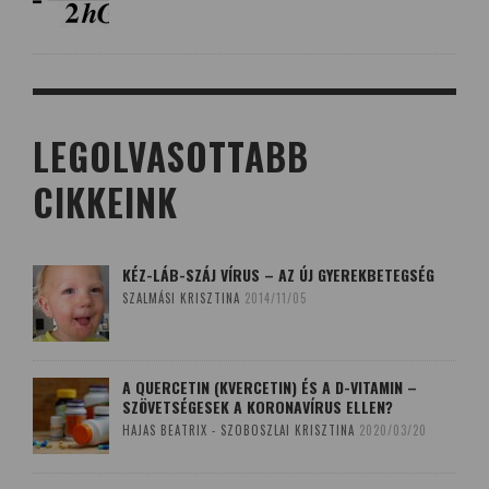
LEGOLVASOTTABB
CIKKEINK
KÉZ-LÁB-SZÁJ VÍRUS – AZ ÚJ GYEREKBETEGSÉG
SZALMÁSI KRISZTINA
2014/11/05
A QUERCETIN (KVERCETIN) ÉS A D-VITAMIN –
SZÖVETSÉGESEK A KORONAVÍRUS ELLEN?
HAJAS BEATRIX - SZOBOSZLAI KRISZTINA
2020/03/20