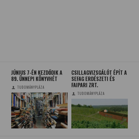
ZÍV
JÚNIUS 7-ÉN KEZDŐDIK A
CSILLAGVIZSGÁLÓT ÉPÍT A
MO
LÉGY
89. ÜNNEPI KÖNYVHÉT
SEFAG ERDÉSZETI ÉS
ME
FAIPARI ZRT.
BIO
TUDOMÁNYPLÁZA
ÉLŐ
TUDOMÁNYPLÁZA