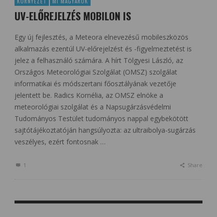
KÖRNYEZET
MI MAGYAROK
UV-ELŐREJELZÉS MOBILON IS
Egy új fejlesztés, a Meteora elnevezésű mobileszközös
alkalmazás ezentúl UV-előrejelzést és -figyelmeztetést is
jelez a felhasználó számára. A hírt Tölgyesi László, az
Országos Meteorológiai Szolgálat (OMSZ) szolgálat
informatikai és módszertani főosztályának vezetője
jelentett be. Radics Kornélia, az OMSZ elnöke a
meteorológiai szolgálat és a Napsugárzásvédelmi
Tudományos Testület tudományos nappal egybekötött
sajtótájékoztatóján hangsúlyozta: az ultraibolya-sugárzás
veszélyes, ezért fontosnak …
1
Share