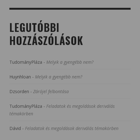
LEGUTÓBBI
HOZZÁSZÓLÁSOK
TudományPláza
-
Melyik a gyengébb nem?
Huynhloan
-
Melyik a gyengébb nem?
Dzsorden
-
Zárójel felbontása
TudományPláza
-
Feladatok és megoldások deriválás
témakörben
Dávid
-
Feladatok és megoldások deriválás témakörben