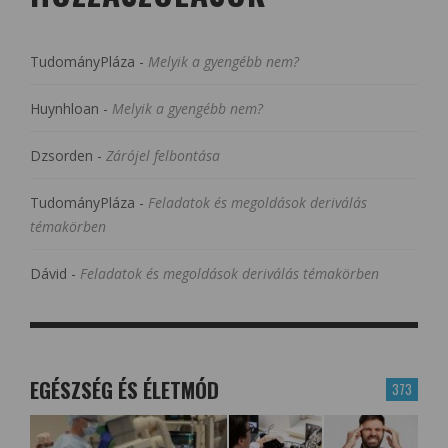
TudományPláza
-
Melyik a gyengébb nem?
Huynhloan
-
Melyik a gyengébb nem?
Dzsorden
-
Zárójel felbontása
TudományPláza
-
Feladatok és megoldások deriválás
témakörben
Dávid
-
Feladatok és megoldások deriválás témakörben
EGÉSZSÉG ÉS ÉLETMÓD
373