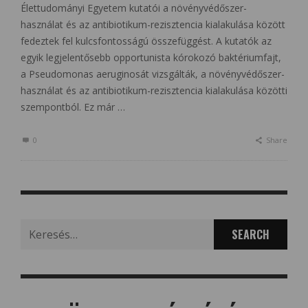
Élettudományi Egyetem kutatói a növényvédőszer-
használat és az antibiotikum-rezisztencia kialakulása között
fedeztek fel kulcsfontosságú összefüggést. A kutatók az
egyik legjelentősebb opportunista kórokozó baktériumfajt,
a Pseudomonas aeruginosát vizsgálták, a növényvédőszer-
használat és az antibiotikum-rezisztencia kialakulása közötti
szempontból. Ez már …
0
Share
Search
for: