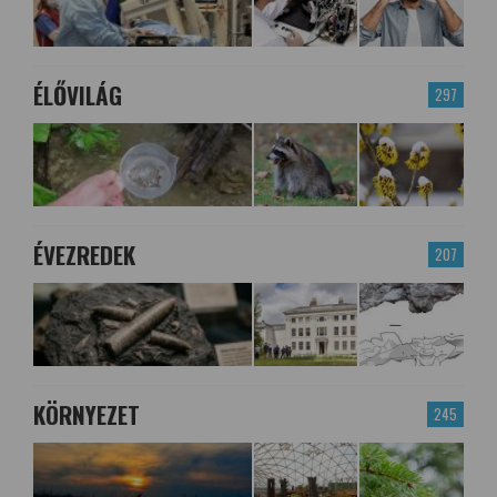
ÉLŐVILÁG
297
ÉVEZREDEK
207
KÖRNYEZET
245