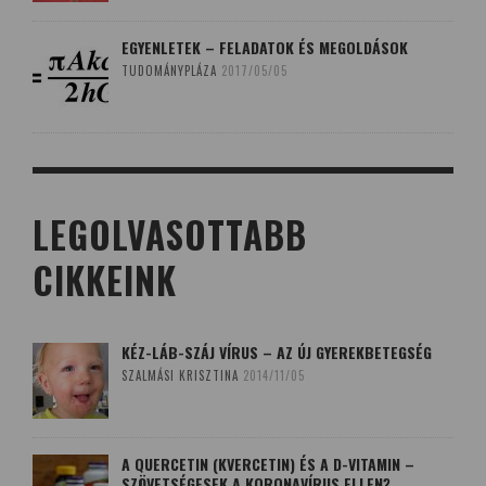
EGYENLETEK – FELADATOK ÉS MEGOLDÁSOK
TUDOMÁNYPLÁZA
2017/05/05
LEGOLVASOTTABB
CIKKEINK
KÉZ-LÁB-SZÁJ VÍRUS – AZ ÚJ GYEREKBETEGSÉG
SZALMÁSI KRISZTINA
2014/11/05
A QUERCETIN (KVERCETIN) ÉS A D-VITAMIN –
SZÖVETSÉGESEK A KORONAVÍRUS ELLEN?