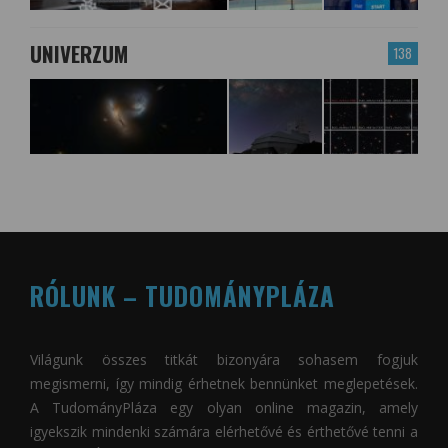
UNIVERZUM
138
RÓLUNK – TUDOMÁNYPLÁZA
Világunk összes titkát bizonyára sohasem fogjuk
megismerni, így mindig érhetnek bennünket meglepetések.
A
TudományPláza
egy olyan online magazin, amely
igyekszik mindenki számára elérhetővé és érthetővé tenni a