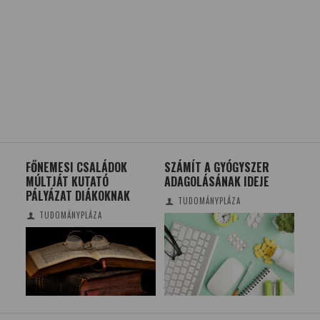
LÁDOK
SZÁMÍT A GYÓGYSZER
MÉHLEGELŐ? BESZÉLJÜN
Ó
ADAGOLÁSÁNAK IDEJE
RÓLA SZAKSZERŰEN!
OKNAK
TUDOMÁNYPLÁZA
CSONKA BENCE-SZOBOSZLAI
KRISZTINA