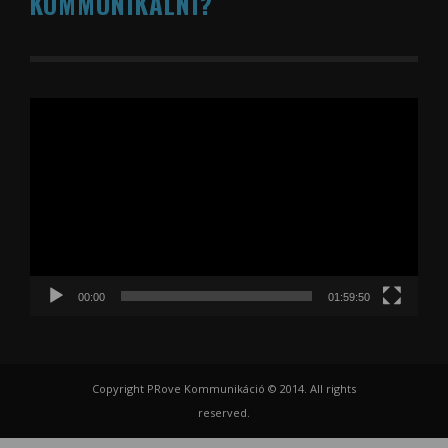
KOMMUNIKÁLNI?
Videólejátszó
00:00
01:59:50
Copyright PRove Kommunikáció © 2014. All rights
reserved.