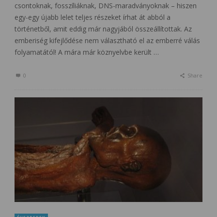
csontoknak, fosszíliáknak, DNS-maradványoknak – hiszen
egy-egy újabb lelet teljes részeket írhat át abból a
történetből, amit eddig már nagyjából összeállítottak. Az
emberiség kifejlődése nem választható el az emberré válás
folyamatától! A mára már köznyelvbe került …
0
Share