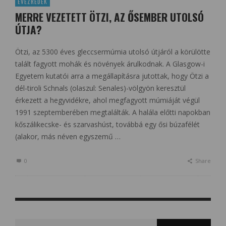
ÉVEZREDEK
MERRE VEZETETT ÖTZI, AZ ŐSEMBER UTOLSÓ
ÚTJA?
Ötzi, az 5300 éves gleccsermúmia utolsó útjáról a körülötte
talált fagyott mohák és növények árulkodnak. A Glasgow-i
Egyetem kutatói arra a megállapításra jutottak, hogy Ötzi a
dél-tiroli Schnals (olaszul: Senales)-völgyön keresztül
érkezett a hegyvidékre, ahol megfagyott múmiáját végül
1991 szeptemberében megtalálták. A halála előtti napokban
kőszálikecske- és szarvashúst, továbbá egy ősi búzafélét
(alakor, más néven egyszemű …
0
Share
Search