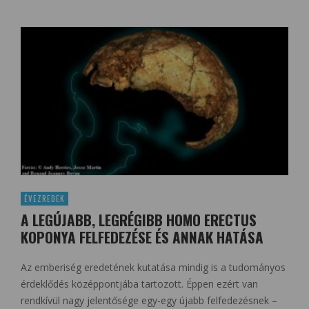
ÉVEZREDEK
A LEGÚJABB, LEGRÉGIBB HOMO ERECTUS
KOPONYA FELFEDEZÉSE ÉS ANNAK HATÁSA
Az emberiség eredetének kutatása mindig is a tudományos
érdeklődés középpontjába tartozott. Éppen ezért van
rendkívül nagy jelentősége egy-egy újabb felfedezésnek –