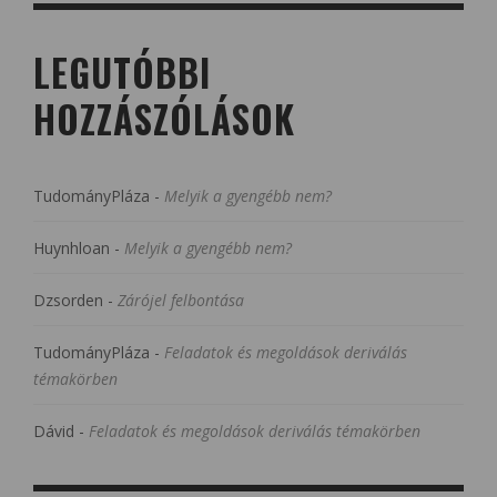
LEGUTÓBBI
HOZZÁSZÓLÁSOK
TudományPláza
-
Melyik a gyengébb nem?
Huynhloan
-
Melyik a gyengébb nem?
Dzsorden
-
Zárójel felbontása
TudományPláza
-
Feladatok és megoldások deriválás
témakörben
Dávid
-
Feladatok és megoldások deriválás témakörben