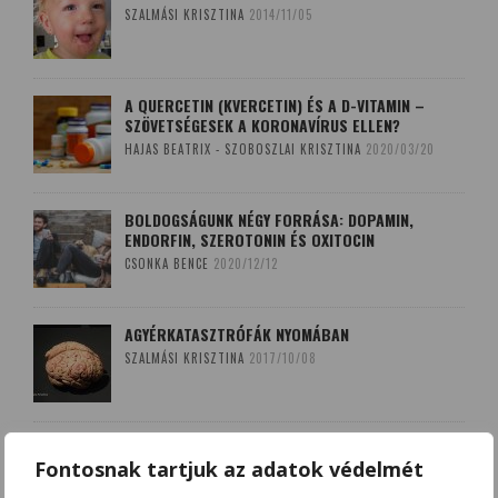
SZALMÁSI KRISZTINA
2014/11/05
A QUERCETIN (KVERCETIN) ÉS A D-VITAMIN –
SZÖVETSÉGESEK A KORONAVÍRUS ELLEN?
HAJAS BEATRIX - SZOBOSZLAI KRISZTINA
2020/03/20
BOLDOGSÁGUNK NÉGY FORRÁSA: DOPAMIN,
ENDORFIN, SZEROTONIN ÉS OXITOCIN
CSONKA BENCE
2020/12/12
AGYÉRKATASZTRÓFÁK NYOMÁBAN
SZALMÁSI KRISZTINA
2017/10/08
A LEKOPOGÁS BABONÁJA
Fontosnak tartjuk az adatok védelmét
SZOBOSZLAI KRISZTINA
2018/03/15