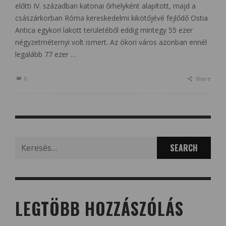
előtti IV. században katonai őrhelyként alapított, majd a
császárkorban Róma kereskedelmi kikötőjévé fejlődő Ostia
Antica egykori lakott területéből eddig mintegy 55 ezer
négyzetméternyi volt ismert. Az ókori város azonban ennél
legalább 77 ezer …
0
Share
Search
for:
LEGTÖBB HOZZÁSZÓLÁS