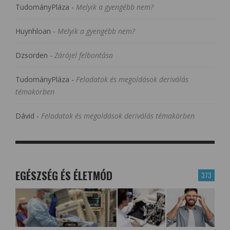
TudományPláza
-
Melyik a gyengébb nem?
Huynhloan
-
Melyik a gyengébb nem?
Dzsorden
-
Zárójel felbontása
TudományPláza
-
Feladatok és megoldások deriválás
témakörben
Dávid
-
Feladatok és megoldások deriválás témakörben
EGÉSZSÉG ÉS ÉLETMÓD
373