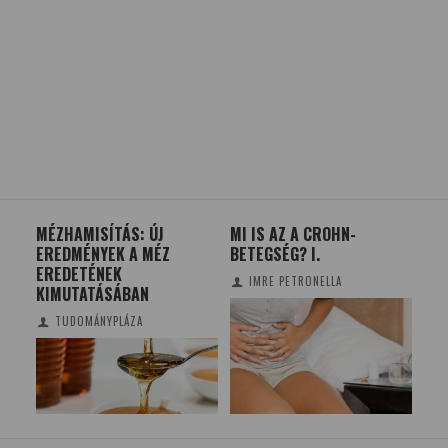
MÉZHAMISÍTÁS: ÚJ
MI IS AZ A CROHN-
PR
EREDMÉNYEK A MÉZ
BETEGSÉG? I.
TÚL
EREDETÉNEK
IMRE PETRONELLA
KIMUTATÁSÁBAN
TUDOMÁNYPLÁZA