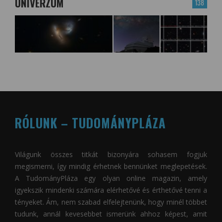
UNIVERZUM
138
RÓLUNK – TUDOMÁNYPLÁZA
Világunk összes titkát bizonyára sohasem fogjuk
megismerni, így mindig érhetnek bennünket meglepetések.
A
TudományPláza
egy olyan online magazin, amely
igyekszik mindenki számára elérhetővé és érthetővé tenni a
tényeket. Ám, nem szabad elfelejtenünk, hogy minél többet
tudunk, annál kevesebbet ismerünk ahhoz képest, amit