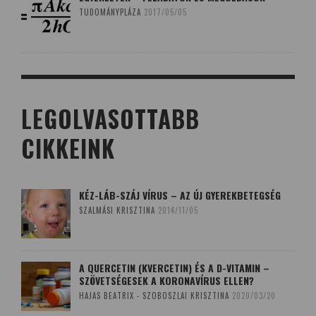
TUDOMÁNYPLÁZA
2017/05/05
LEGOLVASOTTABB
CIKKEINK
KÉZ-LÁB-SZÁJ VÍRUS – AZ ÚJ GYEREKBETEGSÉG
SZALMÁSI KRISZTINA
2014/11/05
A QUERCETIN (KVERCETIN) ÉS A D-VITAMIN –
SZÖVETSÉGESEK A KORONAVÍRUS ELLEN?
HAJAS BEATRIX - SZOBOSZLAI KRISZTINA
2020/03/20