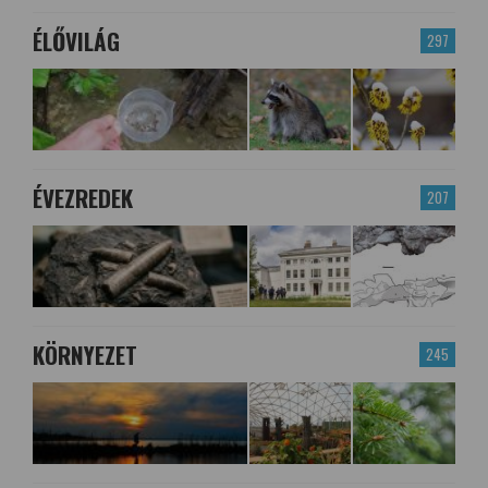
ÉLŐVILÁG
297
ÉVEZREDEK
207
KÖRNYEZET
245