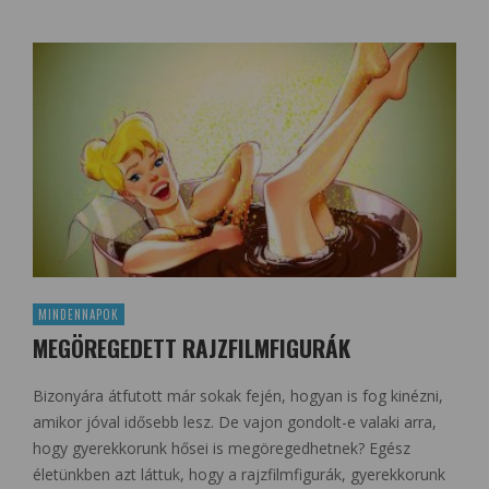
MINDENNAPOK
MEGÖREGEDETT RAJZFILMFIGURÁK
Bizonyára átfutott már sokak fején, hogyan is fog kinézni,
amikor jóval idősebb lesz. De vajon gondolt-e valaki arra,
hogy gyerekkorunk hősei is megöregedhetnek? Egész
életünkben azt láttuk, hogy a rajzfilmfigurák, gyerekkorunk