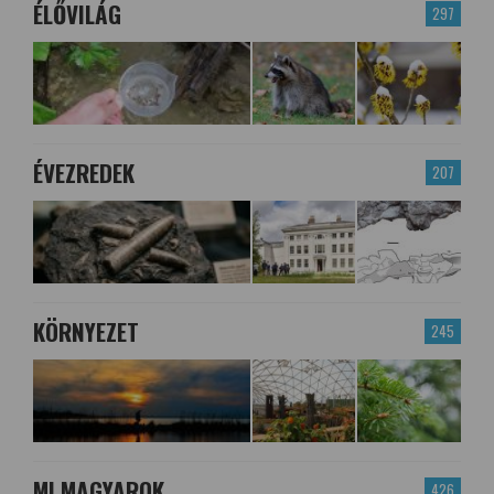
ÉLŐVILÁG
297
ÉVEZREDEK
207
KÖRNYEZET
245
MI MAGYAROK
426