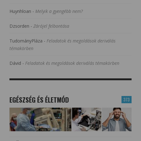
Huynhloan
-
Melyik a gyengébb nem?
Dzsorden
-
Zárójel felbontása
TudományPláza
-
Feladatok és megoldások deriválás
témakörben
Dávid
-
Feladatok és megoldások deriválás témakörben
EGÉSZSÉG ÉS ÉLETMÓD
373