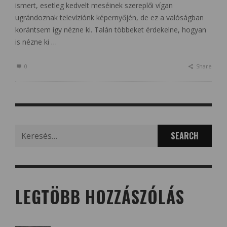
ismert, esetleg kedvelt meséinek szereplői vígan
ugrándoznak televíziónk képernyőjén, de ez a valóságban
korántsem így nézne ki. Talán többeket érdekelne, hogyan
is nézne ki …
0
Share
Search
for:
LEGTÖBB HOZZÁSZÓLÁS