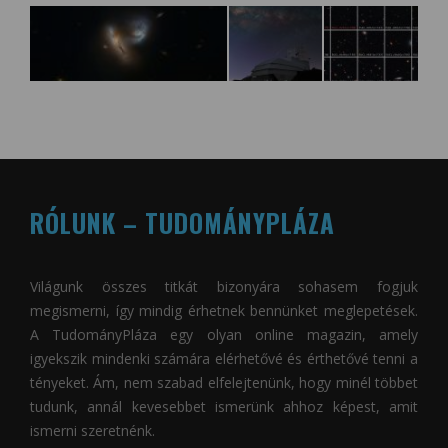
RÓLUNK – TUDOMÁNYPLÁZA
Világunk összes titkát bizonyára sohasem fogjuk
megismerni, így mindig érhetnek bennünket meglepetések.
A
TudományPláza
egy olyan online magazin, amely
igyekszik mindenki számára elérhetővé és érthetővé tenni a
tényeket. Ám, nem szabad elfelejtenünk, hogy minél többet
tudunk, annál kevesebbet ismerünk ahhoz képest, amit
ismerni szeretnénk.