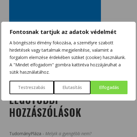
Fontosnak tartjuk az adatok védelmét
A böngészési élmény fokozása, a személyre szabott
hirdetések vagy tartalmak megjelenítése, valamint a
forgalom elemzése érdekében sütiket (cookie) használunk.
A "Mindet elfogadom" gombra kattintva hozzájárulhat a
sütik használatához.
Testreszabás
Elutasítás
Elfogadás
LEGUTÓBBI
HOZZÁSZÓLÁSOK
TudományPláza
-
Melyik a gyengébb nem?