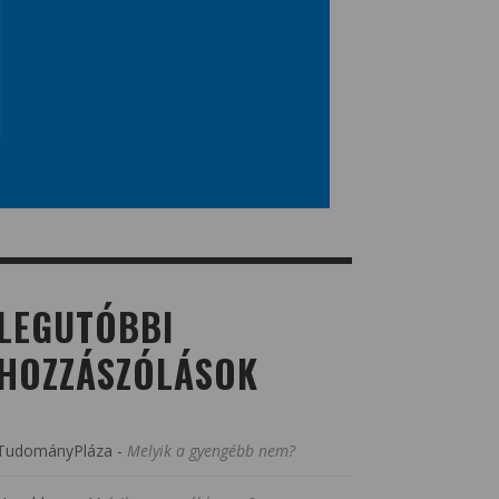
LEGUTÓBBI
HOZZÁSZÓLÁSOK
TudományPláza
-
Melyik a gyengébb nem?