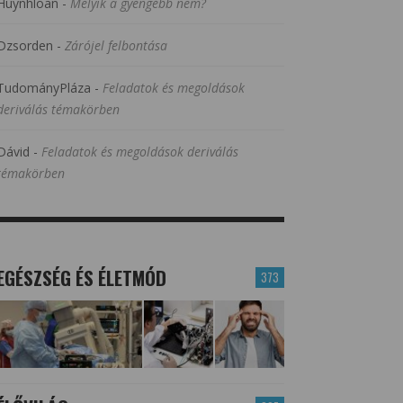
Huynhloan
-
Melyik a gyengébb nem?
Dzsorden
-
Zárójel felbontása
TudományPláza
-
Feladatok és megoldások
deriválás témakörben
Dávid
-
Feladatok és megoldások deriválás
témakörben
EGÉSZSÉG ÉS ÉLETMÓD
373