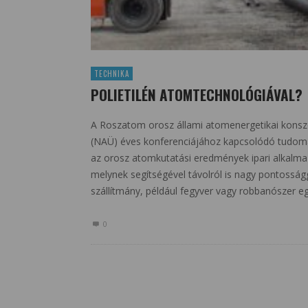
TECHNIKA
POLIETILÉN ATOMTECHNOLÓGIÁVAL?
A Roszatom orosz állami atomenergetikai kons
(NAÜ) éves konferenciájához kapcsolódó tudomá
az orosz atomkutatási eredmények ipari alkalmazá
melynek segítségével távolról is nagy pontosságg
szállítmány, például fegyver vagy robbanószer 
0