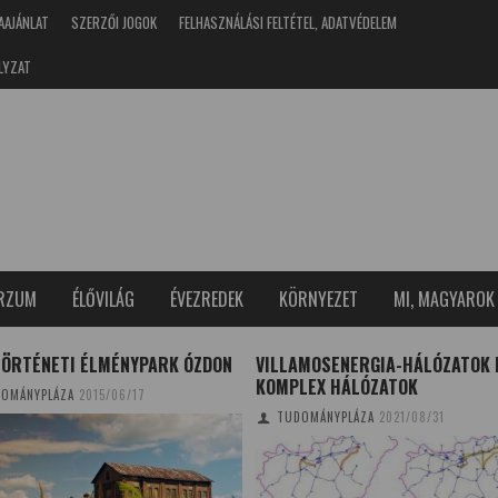
AAJÁNLAT
SZERZŐI JOGOK
FELHASZNÁLÁSI FELTÉTEL, ADATVÉDELEM
LYZAT
ERZUM
ÉLŐVILÁG
ÉVEZREDEK
KÖRNYEZET
MI, MAGYAROK
TÖRTÉNETI ÉLMÉNYPARK ÓZDON
VILLAMOSENERGIA-HÁLÓZATOK 
KOMPLEX HÁLÓZATOK
OMÁNYPLÁZA
2015/06/17
TUDOMÁNYPLÁZA
2021/08/31