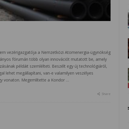
zern vezérigazgatója a Nemzetközi Atomenergia-ügynökség
nyos fórumán több olyan innovációt mutatott be, amely
sának példáit szemlélteti. Beszélt egy új technológiáról,
al lehet megállapítani, van-e valamilyen veszélyes
egy vonaton. Megemlítette a Kondor …
Share