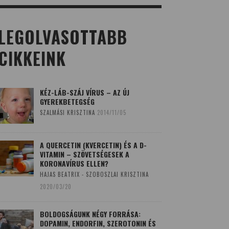
LEGOLVASOTTABB
CIKKEINK
KÉZ-LÁB-SZÁJ VÍRUS – AZ ÚJ
GYEREKBETEGSÉG
SZALMÁSI KRISZTINA
2014/11/05
A QUERCETIN (KVERCETIN) ÉS A D-
VITAMIN – SZÖVETSÉGESEK A
KORONAVÍRUS ELLEN?
HAJAS BEATRIX - SZOBOSZLAI KRISZTINA
2020/03/20
BOLDOGSÁGUNK NÉGY FORRÁSA:
DOPAMIN, ENDORFIN, SZEROTONIN ÉS