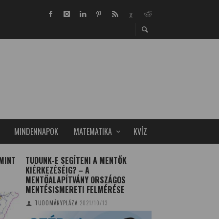
MINDENNAPOK
MATEMATIKA
KVÍZ
MINT
TUDUNK-E SEGÍTENI A MENTŐK
A FÓTI ARTÉZI KÚT
KIÉRKEZÉSÉIG? – A
SZALMÁSI KRISZTIN
MENTŐALAPÍTVÁNY ORSZÁGOS
MENTÉSISMERETI FELMÉRÉSE
TUDOMÁNYPLÁZA
2021/10/13