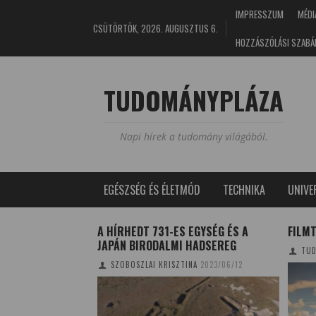
IMPRESSZUM
MÉDI
CSÜTÖRTÖK, 2026. AUGUSZTUS 6.
HOZZÁSZÓLÁSI SZABÁ
TUDOMÁNYPLÁZA
Napi hírek a tudomány világából.
EGÉSZSÉG ÉS ÉLETMÓD
TECHNIKA
UNIV
A HÍRHEDT 731-ES EGYSÉG ÉS A
FILM
JAPÁN BIRODALMI HADSEREG
TUD
9/09/21
SZOBOSZLAI KRISZTINA
2023/06/12