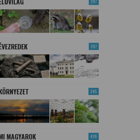
ÉLŐVILÁG
297
ÉVEZREDEK
207
KÖRNYEZET
245
MI MAGYAROK
426