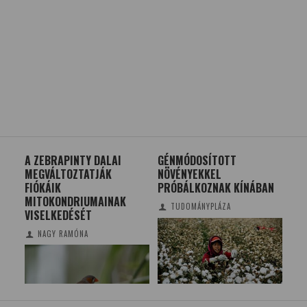
S
A ZEBRAPINTY DALAI
GÉNMÓDOSÍTOTT
HET
MEGVÁLTOZTATJÁK
NÖVÉNYEKKEL
ÓR
FIÓKÁIK
PRÓBÁLKOZNAK KÍNÁBAN
MITOKONDRIUMAINAK
TUDOMÁNYPLÁZA
VISELKEDÉSÉT
NAGY RAMÓNA