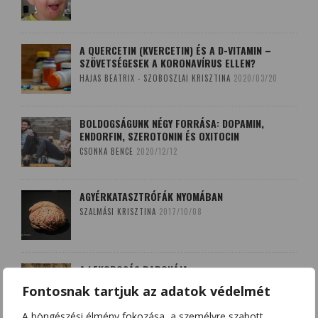
A QUERCETIN (KVERCETIN) ÉS A D-VITAMIN –
SZÖVETSÉGESEK A KORONAVÍRUS ELLEN?
HAJAS BEATRIX - SZOBOSZLAI KRISZTINA
2020/03/20
BOLDOGSÁGUNK NÉGY FORRÁSA: DOPAMIN,
ENDORFIN, SZEROTONIN ÉS OXITOCIN
CSONKA BENCE
2020/12/12
AGYÉRKATASZTRÓFÁK NYOMÁBAN
SZALMÁSI KRISZTINA
2017/10/08
A LEKOPOGÁS BABONÁJA
SZOBOSZLAI KRISZTINA
2018/03/15
Fontosnak tartjuk az adatok védelmét
A böngészési élmény fokozása, a személyre szabott