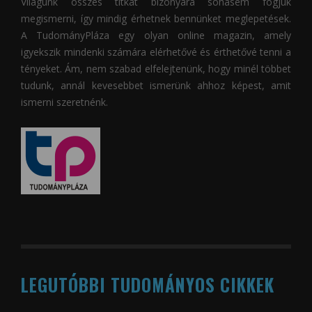
Világunk összes titkát bizonyára sohasem fogjuk
megismerni, így mindig érhetnek bennünket meglepetések.
A
TudományPláza
egy olyan online magazin, amely
igyekszik mindenki számára elérhetővé és érthetővé tenni a
tényeket. Ám, nem szabad elfelejtenünk, hogy minél többet
tudunk, annál kevesebbet ismerünk ahhoz képest, amit
ismerni szeretnénk.
LEGUTÓBBI TUDOMÁNYOS CIKKEK