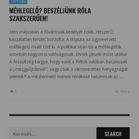
ÉLŐVILÁG
MÉHLEGELŐ? BESZÉLJÜNK RÓLA
SZAKSZERŰEN!
Idén májusban a fővárosiak kedélyét több, rétszerű,
kaszálatlan terület borzolta. A disputa az úgynevezett
méhlegelő miatt tört ki. A politikai vitán túl a méhlegelők
azonban nagyon is valóságosak. Ennek járunk most utána!
A feszültség tárgya, hogy ezek a foltok valóban hasznosak
a „mézgyűjtőknek”, vagy csak a városvezetés hanyagságát
jelentik?! A méztermelő méhek rendkívül hasznosak az …
0
Share
Search
for: