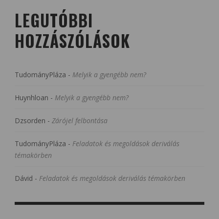
LEGUTÓBBI
HOZZÁSZÓLÁSOK
TudományPláza
-
Melyik a gyengébb nem?
Huynhloan
-
Melyik a gyengébb nem?
Dzsorden
-
Zárójel felbontása
TudományPláza
-
Feladatok és megoldások deriválás
témakörben
Dávid
-
Feladatok és megoldások deriválás témakörben