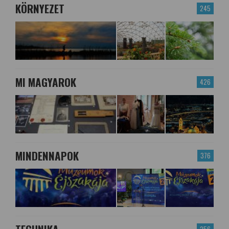
KÖRNYEZET
245
MI MAGYAROK
426
MINDENNAPOK
376
256