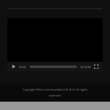
Videólejátszó
00:00
01:59:50
Copyright PRove Kommunikáció © 2014. All rights
reserved.