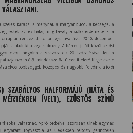
, VÁLASZTANI.
a széles kárász, a menyhal, a magyar bucó, a kecsege, a
eg lettek az év halai, míg tavaly a süllő érdemelte ki a
 honlapján rendezett közönségszavazásra 2020. december
apján alakult ki a végeredmény. A három jelölt közül az ősi
gyatkozott angolna a szavazatok 20 százalékával lett a
atakjainkban élő, mindössze 8-10 centit elérő fürge cselle
ázalékos többséggel, közepes és nagyobb folyóink alföldi
US) SZABÁLYOS HALFORMÁJÚ (HÁTA ÉS
MÉRTÉKBEN ÍVELT), EZÜSTÖS SZÍNŰ
énkebbé válhatnak. Apró pikkelyei szorosan ülnek egymás
al egyaránt fogyasztja az üledékben rejtőző gerinctelen