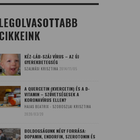
LEGOLVASOTTABB
CIKKEINK
KÉZ-LÁB-SZÁJ VÍRUS – AZ ÚJ
GYEREKBETEGSÉG
SZALMÁSI KRISZTINA
2014/11/05
A QUERCETIN (KVERCETIN) ÉS A D-
VITAMIN – SZÖVETSÉGESEK A
KORONAVÍRUS ELLEN?
HAJAS BEATRIX - SZOBOSZLAI KRISZTINA
2020/03/20
BOLDOGSÁGUNK NÉGY FORRÁSA:
DOPAMIN, ENDORFIN, SZEROTONIN ÉS