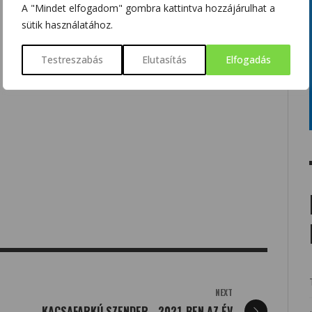
A "Mindet elfogadom" gombra kattintva hozzájárulhat a
sütik használatához.
Testreszabás
Elutasítás
Elfogadás
NEXT
KACSAFARKÚ SZENDER - 2021-BEN AZ ÉV