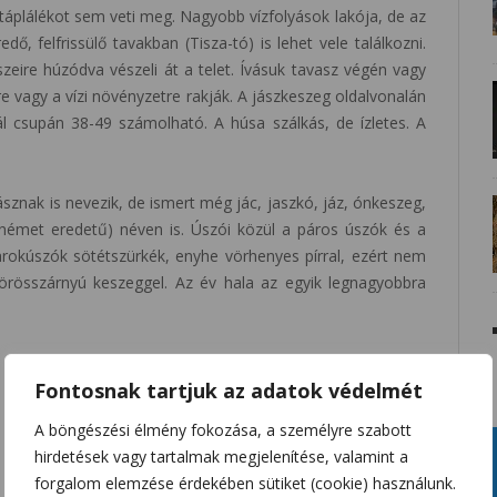
 táplálékot sem veti meg. Nagyobb vízfolyások lakója, de az
, felfrissülő tavakban (Tisza-tó) is lehet vele találkozni.
zeire húzódva vészeli át a telet. Ívásuk tavasz végén vagy
e vagy a vízi növényzetre rakják. A jászkeszeg oldalvonalán
l csupán 38-49 számolható. A húsa szálkás, de ízletes. A
sznak is nevezik, de ismert még jác, jaszkó, jáz, ónkeszeg,
 német eredetű) néven is. Úszói közül a páros úszók és a
farokúszók sötétszürkék, enyhe vörhenyes pírral, ezért nem
örösszárnyú keszeggel. Az év hala az egyik legnagyobbra
Fontosnak tartjuk az adatok védelmét
A böngészési élmény fokozása, a személyre szabott
hirdetések vagy tartalmak megjelenítése, valamint a
forgalom elemzése érdekében sütiket (cookie) használunk.