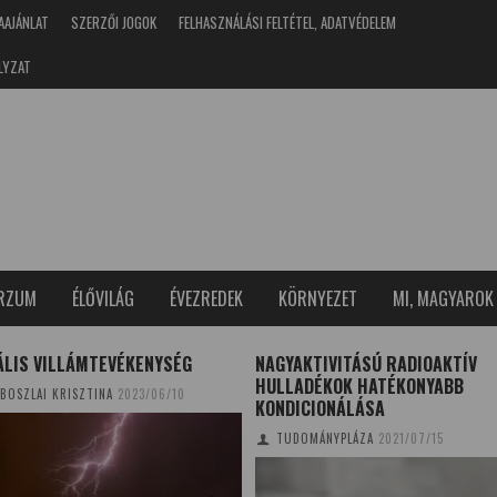
AAJÁNLAT
SZERZŐI JOGOK
FELHASZNÁLÁSI FELTÉTEL, ADATVÉDELEM
LYZAT
ERZUM
ÉLŐVILÁG
ÉVEZREDEK
KÖRNYEZET
MI, MAGYAROK
ÁLIS VILLÁMTEVÉKENYSÉG
NAGYAKTIVITÁSÚ RADIOAKTÍV
HULLADÉKOK HATÉKONYABB
BOSZLAI KRISZTINA
2023/06/10
KONDICIONÁLÁSA
TUDOMÁNYPLÁZA
2021/07/15