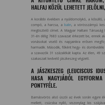
HALFAJ KÖZÜL LEHETETT JELÖLNI
A korábbi években a nyúldomolykó, a kősüllő, 
compó, a harcsa, a
balin
, a vörösszárnyú kesz
megtisztelő címet. A Magyar Haltani Társaság
31-én délig 7683 szavazat érkezett be, ennek al
vonásokat viselő és napjainkra erősen megfo
harmadik. Második, főként hegy- és dombvidéki p
a szavazók 31 százalékát kapta. Az élen, 49 sz
szakaszait kedvelő jászkeszeg végzett.
A JÁSZKESZEG (LEUCISCUS ID
HASA NAGYJÁBÓL EGYFORMA 
PONTYFÉLE.
Barnásvörös alsó úszói az évek során egyre él
mellett, csúcsba nyíló, viszonylag kis szájáv