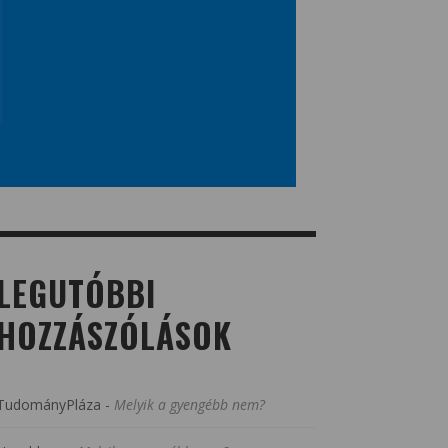
LEGUTÓBBI
HOZZÁSZÓLÁSOK
TudományPláza
-
Melyik a gyengébb nem?