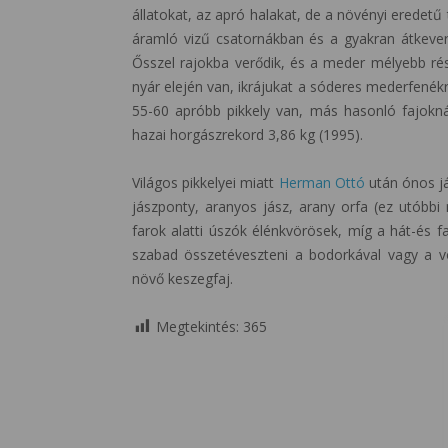
állatokat, az apró halakat, de a növényi eredetű
áramló vizű csatornákban és a gyakran átkeveredő
Ősszel rajokba verődik, és a meder mélyebb rés
nyár elején van, ikrájukat a sóderes mederfenékr
55-60 apróbb pikkely van, más hasonló fajokná
hazai horgászrekord 3,86 kg (1995).
Világos pikkelyei miatt
Herman Ottó
után ónos já
jászponty, aranyos jász, arany orfa (ez utóbbi
farok alatti úszók élénkvörösek, míg a hát-és 
szabad összetéveszteni a bodorkával vagy a v
növő keszegfaj.
Megtekintés:
365