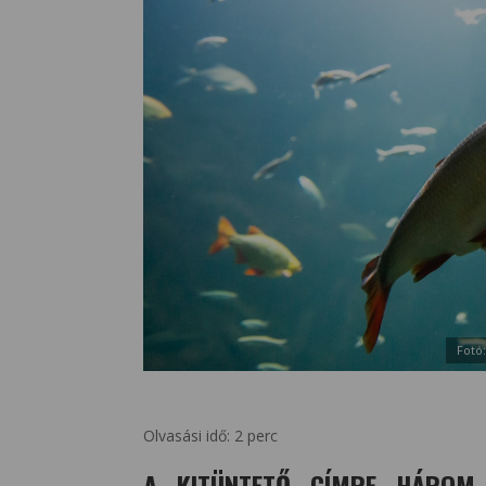
Fotó
Olvasási idő:
2
perc
A KITÜNTETŐ CÍMRE HÁROM,