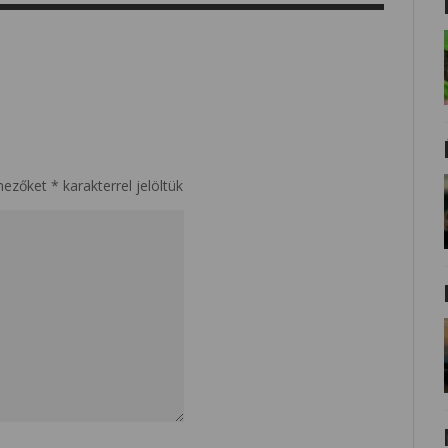
mezőket
*
karakterrel jelöltük