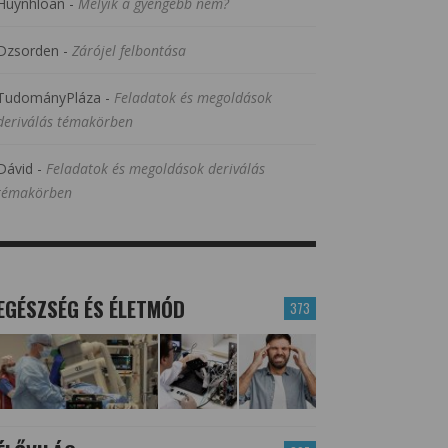
Huynhloan
-
Melyik a gyengébb nem?
Dzsorden
-
Zárójel felbontása
TudományPláza
-
Feladatok és megoldások
deriválás témakörben
Dávid
-
Feladatok és megoldások deriválás
témakörben
EGÉSZSÉG ÉS ÉLETMÓD
373