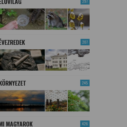
ÉLŐVILÁG
297
ÉVEZREDEK
207
KÖRNYEZET
245
MI MAGYAROK
426