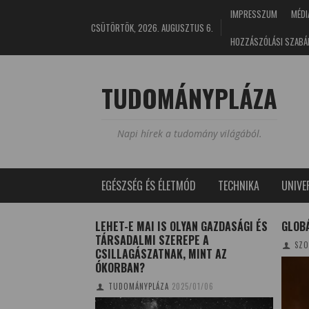
IMPRESSZUM
MÉDI
CSÜTÖRTÖK, 2026. AUGUSZTUS 6.
HOZZÁSZÓLÁSI SZABÁ
TUDOMÁNYPLÁZA
Napi hírek a tudomány világából.
EGÉSZSÉG ÉS ÉLETMÓD
TECHNIKA
UNIV
S MIT
LEHET-E MAI IS OLYAN GAZDASÁGI ÉS
GLOB
TÁRSADALMI SZEREPE A
SZO
EK?
CSILLAGÁSZATNAK, MINT AZ
ÓKORBAN?
TUDOMÁNYPLÁZA
2025/01/06