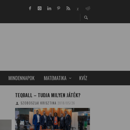
MINDENNAPOK
MATEMATIKA
KVÍZ
TEQBALL – TUDJA MILYEN JÁTÉK?
AZ ÉLET KORALLJA
SZOBOSZLAI KRISZTINA
2018/05/26
TUDOMÁNYPLÁZA
20