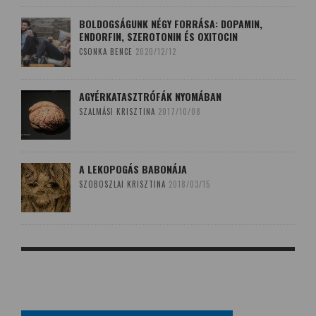
BOLDOGSÁGUNK NÉGY FORRÁSA: DOPAMIN,
ENDORFIN, SZEROTONIN ÉS OXITOCIN
CSONKA BENCE
2020/12/12
AGYÉRKATASZTRÓFÁK NYOMÁBAN
SZALMÁSI KRISZTINA
2017/10/08
A LEKOPOGÁS BABONÁJA
SZOBOSZLAI KRISZTINA
2018/03/15