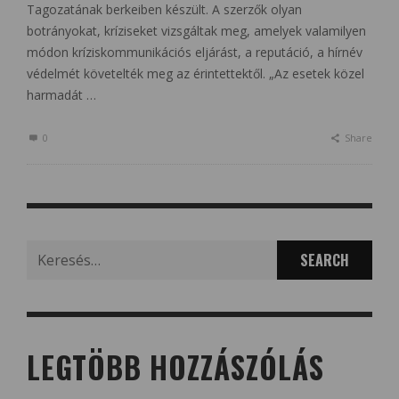
Tagozatának berkeiben készült. A szerzők olyan
botrányokat, kríziseket vizsgáltak meg, amelyek valamilyen
módon kríziskommunikációs eljárást, a reputáció, a hírnév
védelmét követelték meg az érintettektől. „Az esetek közel
harmadát …
0
Share
Search
for:
LEGTÖBB HOZZÁSZÓLÁS