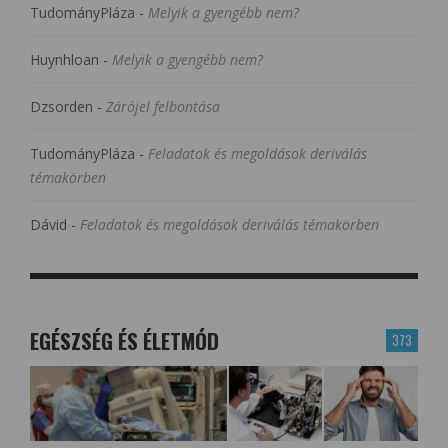
TudományPláza
-
Melyik a gyengébb nem?
Huynhloan
-
Melyik a gyengébb nem?
Dzsorden
-
Zárójel felbontása
TudományPláza
-
Feladatok és megoldások deriválás
témakörben
Dávid
-
Feladatok és megoldások deriválás témakörben
EGÉSZSÉG ÉS ÉLETMÓD
373