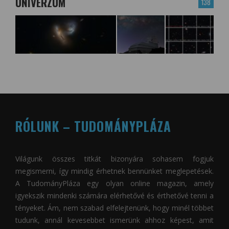
UNIVERZUM
138
RÓLUNK – TUDOMÁNYPLÁZA
Világunk összes titkát bizonyára sohasem fogjuk
megismerni, így mindig érhetnek bennünket meglepetések.
A
TudományPláza
egy olyan online magazin, amely
igyekszik mindenki számára elérhetővé és érthetővé tenni a
tényeket. Ám, nem szabad elfelejtenünk, hogy minél többet
tudunk, annál kevesebbet ismerünk ahhoz képest, amit