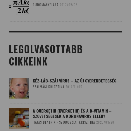
TUDOMÁNYPLÁZA
2017/05/05
LEGOLVASOTTABB
CIKKEINK
KÉZ-LÁB-SZÁJ VÍRUS – AZ ÚJ GYEREKBETEGSÉG
SZALMÁSI KRISZTINA
2014/11/05
A QUERCETIN (KVERCETIN) ÉS A D-VITAMIN –
SZÖVETSÉGESEK A KORONAVÍRUS ELLEN?
HAJAS BEATRIX - SZOBOSZLAI KRISZTINA
2020/03/20