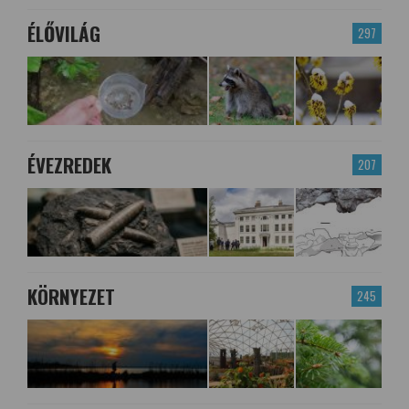
ÉLŐVILÁG
297
ÉVEZREDEK
207
KÖRNYEZET
245