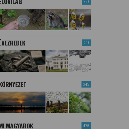
ÉLŐVILÁG
297
ÉVEZREDEK
207
KÖRNYEZET
245
MI MAGYAROK
426