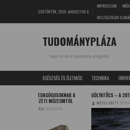
IMPRESSZUM
MÉDI
CSÜTÖRTÖK, 2026. AUGUSZTUS 6.
HOZZÁSZÓLÁSI SZABÁ
TUDOMÁNYPLÁZA
Napi hírek a tudomány világából.
EGÉSZSÉG ÉS ÉLETMÓD
TECHNIKA
UNIV
ÓGUSOKNAK A
GÓLYATÖCS – A 2019-ES ÉV MADARA
ILYEN
MÚZEUMTÓL
KAPUJ
MÓZES ODETT
2019/03/27
NÉPR
9/03/18
TUD