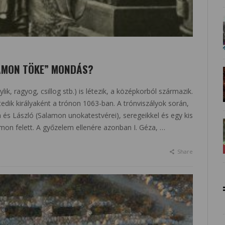
LAMON TÖKE” MONDÁS?
k, ragyog, csillog stb.) is létezik, a középkorból származik.
dik királyaként a trónon 1063-ban. A trónviszályok során,
és László (Salamon unokatestvérei), seregeikkel és egy kis
mon felett. A győzelem ellenére azonban I. Géza, …
Share