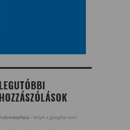
LEGUTÓBBI
HOZZÁSZÓLÁSOK
TudományPláza
-
Melyik a gyengébb nem?