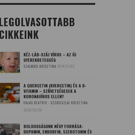
LEGOLVASOTTABB
CIKKEINK
KÉZ-LÁB-SZÁJ VÍRUS – AZ ÚJ
GYEREKBETEGSÉG
SZALMÁSI KRISZTINA
2014/11/05
A QUERCETIN (KVERCETIN) ÉS A D-
VITAMIN – SZÖVETSÉGESEK A
KORONAVÍRUS ELLEN?
HAJAS BEATRIX - SZOBOSZLAI KRISZTINA
2020/03/20
BOLDOGSÁGUNK NÉGY FORRÁSA:
DOPAMIN, ENDORFIN, SZEROTONIN ÉS