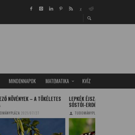
MINDENNAPOK
MATEMATIKA
KVÍZ
ETES
LEPKÉK ÉJSZAKÁJA A NYÍREGYHÁZI
FILMTÖRTÉNETI É
SÓSTÓI-ERDŐBEN
TUDOMÁNYPLÁZA
20
TUDOMÁNYPLÁZA
2014/06/17