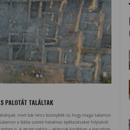
S PALOTÁT TALÁLTAK
dványait, mert bár nincs bizonyíték rá, hogy maga Salamon
Salamon a Biblia szerint hatalmas építkezéseket folytatott
erben is. A gezeri palota – akárcsak korábban a Hacorban,