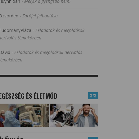
Huynhloan
-
Melyik a gyengébb nem?
Dzsorden
-
Zárójel felbontása
TudományPláza
-
Feladatok és megoldások
deriválás témakörben
Dávid
-
Feladatok és megoldások deriválás
témakörben
EGÉSZSÉG ÉS ÉLETMÓD
373