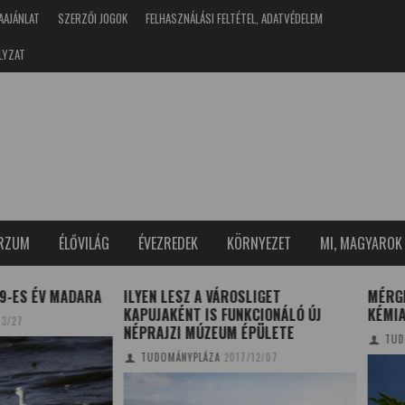
AAJÁNLAT
SZERZŐI JOGOK
FELHASZNÁLÁSI FELTÉTEL, ADATVÉDELEM
LYZAT
ERZUM
ÉLŐVILÁG
ÉVEZREDEK
KÖRNYEZET
MI, MAGYAROK
 LESZ A VÁROSLIGET
MÉRGEZŐ NÖVÉNYEK – A TÖKÉL
AKÉNT IS FUNKCIONÁLÓ ÚJ
KÉMIA
AJZI MÚZEUM ÉPÜLETE
TUDOMÁNYPLÁZA
2021/07/27
OMÁNYPLÁZA
2017/12/07