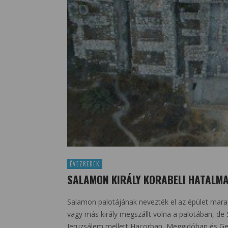
ÉVEZREDEK
SALAMON KIRÁLY KORABELI HATALMA
Salamon palotájának nevezték el az épület mara
vagy más király megszállt volna a palotában, de 
Jeruzsálem mellett Hacorban, Meggidóban és Gez