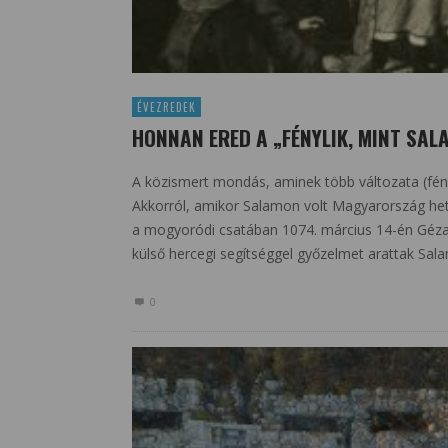
ÉVEZREDEK
HONNAN ERED A „FÉNYLIK, MINT SA
A közismert mondás, aminek több változata (fényli
Akkorról, amikor Salamon volt Magyarország hete
a mogyoródi csatában 1074. március 14-én Géza 
külső hercegi segítséggel győzelmet arattak Sala
0