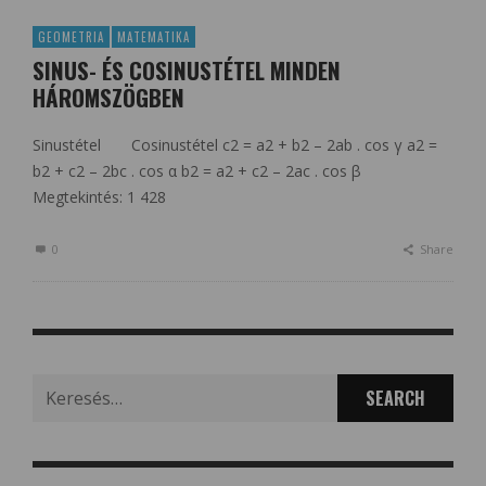
GEOMETRIA
MATEMATIKA
SINUS- ÉS COSINUSTÉTEL MINDEN
HÁROMSZÖGBEN
Sinustétel Cosinustétel c2 = a2 + b2 – 2ab . cos γ a2 =
b2 + c2 – 2bc . cos α b2 = a2 + c2 – 2ac . cos β
Megtekintés: 1 428
0
Share
Search
for: