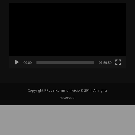
Videólejátszó
00:00
01:59:50
Copyright PRove Kommunikáció © 2014. All rights
reserved.