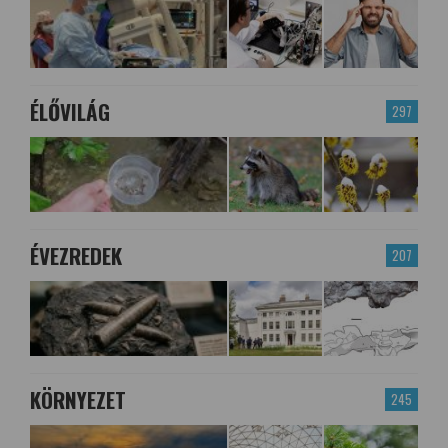
ÉLŐVILÁG
297
ÉVEZREDEK
207
KÖRNYEZET
245