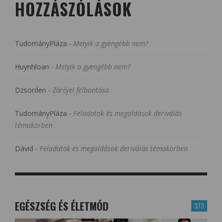
HOZZÁSZÓLÁSOK
TudományPláza
-
Melyik a gyengébb nem?
Huynhloan
-
Melyik a gyengébb nem?
Dzsorden
-
Zárójel felbontása
TudományPláza
-
Feladatok és megoldások deriválás
témakörben
Dávid
-
Feladatok és megoldások deriválás témakörben
EGÉSZSÉG ÉS ÉLETMÓD
373