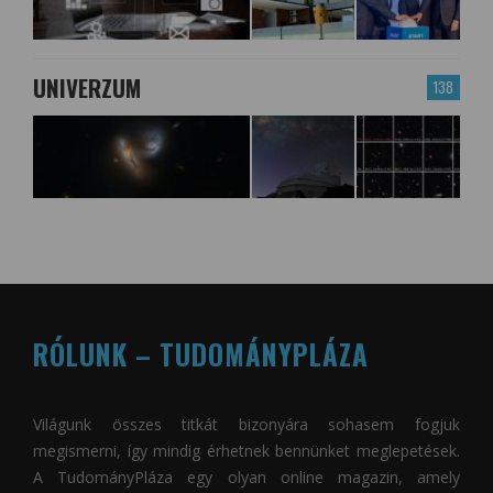
UNIVERZUM
138
RÓLUNK – TUDOMÁNYPLÁZA
Világunk összes titkát bizonyára sohasem fogjuk
megismerni, így mindig érhetnek bennünket meglepetések.
A
TudományPláza
egy olyan online magazin, amely