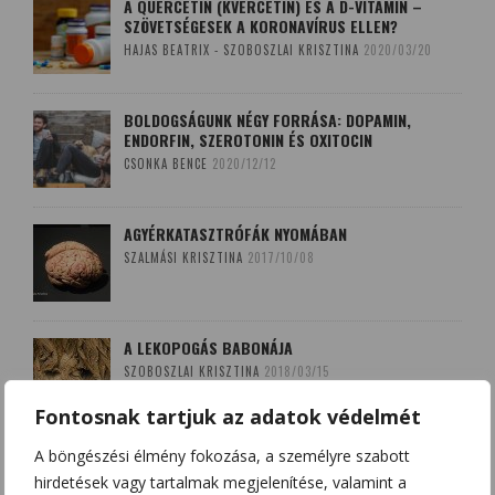
A QUERCETIN (KVERCETIN) ÉS A D-VITAMIN –
SZÖVETSÉGESEK A KORONAVÍRUS ELLEN?
HAJAS BEATRIX - SZOBOSZLAI KRISZTINA
2020/03/20
BOLDOGSÁGUNK NÉGY FORRÁSA: DOPAMIN,
ENDORFIN, SZEROTONIN ÉS OXITOCIN
CSONKA BENCE
2020/12/12
AGYÉRKATASZTRÓFÁK NYOMÁBAN
SZALMÁSI KRISZTINA
2017/10/08
A LEKOPOGÁS BABONÁJA
SZOBOSZLAI KRISZTINA
2018/03/15
Fontosnak tartjuk az adatok védelmét
A böngészési élmény fokozása, a személyre szabott
hirdetések vagy tartalmak megjelenítése, valamint a