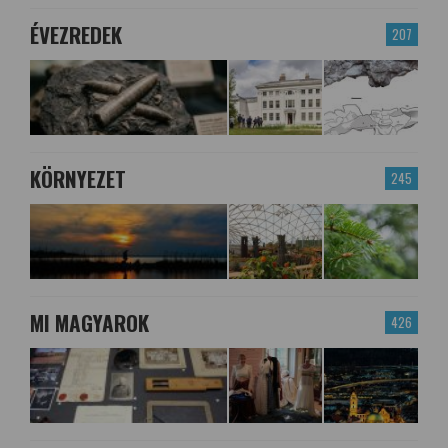
ÉVEZREDEK
207
KÖRNYEZET
245
MI MAGYAROK
426