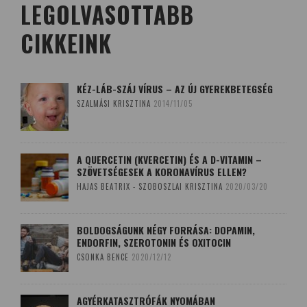
LEGOLVASOTTABB
CIKKEINK
KÉZ-LÁB-SZÁJ VÍRUS – AZ ÚJ GYEREKBETEGSÉG
SZALMÁSI KRISZTINA
2014/11/05
A QUERCETIN (KVERCETIN) ÉS A D-VITAMIN –
SZÖVETSÉGESEK A KORONAVÍRUS ELLEN?
HAJAS BEATRIX - SZOBOSZLAI KRISZTINA
2020/03/20
BOLDOGSÁGUNK NÉGY FORRÁSA: DOPAMIN,
ENDORFIN, SZEROTONIN ÉS OXITOCIN
CSONKA BENCE
2020/12/12
AGYÉRKATASZTRÓFÁK NYOMÁBAN