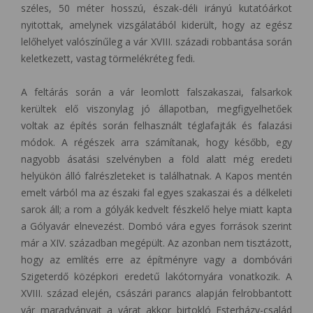
széles, 50 méter hosszú, észak-déli irányú kutatóárkot
nyitottak, amelynek vizsgálatából kiderült, hogy az egész
lelőhelyet valószínűleg a vár XVIII. századi robbantása során
keletkezett, vastag törmelékréteg fedi.
A feltárás során a vár leomlott falszakaszai, falsarkok
kerültek elő viszonylag jó állapotban, megfigyelhetőek
voltak az építés során felhasznált téglafajták és falazási
módok. A régészek arra számítanak, hogy később, egy
nagyobb ásatási szelvényben a föld alatt még eredeti
helyükön álló falrészleteket is találhatnak. A Kapos mentén
emelt várból ma az északi fal egyes szakaszai és a délkeleti
sarok áll; a rom a gólyák kedvelt fészkelő helye miatt kapta
a Gólyavár elnevezést. Dombó vára egyes források szerint
már a XIV. században megépült. Az azonban nem tisztázott,
hogy az említés erre az építményre vagy a dombóvári
Szigeterdő középkori eredetű lakótornyára vonatkozik. A
XVIII. század elején, császári parancs alapján felrobbantott
vár maradványait a várat akkor birtokló Esterházy-család