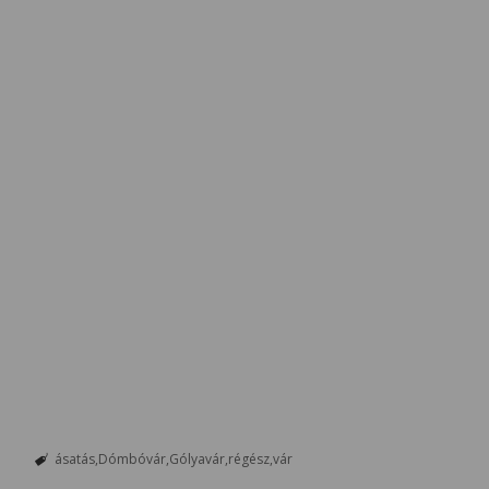
ásatás
Dómbóvár
Gólyavár
régész
vár