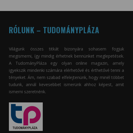
RÓLUNK – TUDOMÁNYPLÁZA
Világunk összes titkát bizonyára sohasem fogjuk
megismerni, így mindig érhetnek bennünket meglepetések.
A
TudományPláza
egy olyan online magazin, amely
igyekszik mindenki számára elérhetővé és érthetővé tenni a
tényeket. Ám, nem szabad elfelejtenünk, hogy minél többet
tudunk, annál kevesebbet ismerünk ahhoz képest, amit
ismerni szeretnénk.