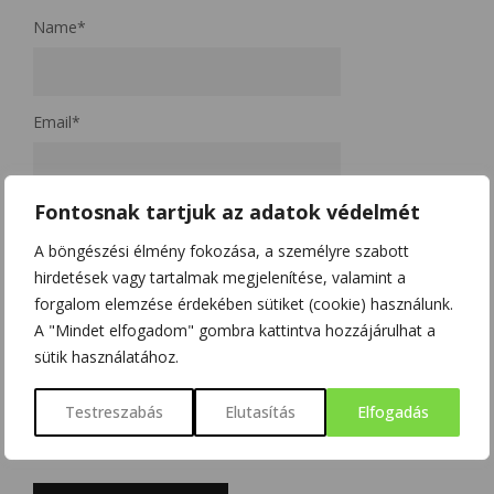
Name
*
Email
*
Fontosnak tartjuk az adatok védelmét
Website
A böngészési élmény fokozása, a személyre szabott
hirdetések vagy tartalmak megjelenítése, valamint a
forgalom elemzése érdekében sütiket (cookie) használunk.
A nevem, e-mail címem, és weboldalcímem mentése a
A "Mindet elfogadom" gombra kattintva hozzájárulhat a
böngészőben a következő hozzászólásomhoz.
sütik használatához.
Kérjük, adja meg a választ számjegyekkel:
Testreszabás
Elutasítás
Elfogadás
2 × négy =