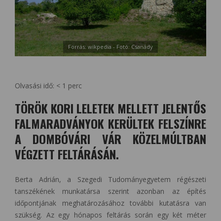
Forrás: wikpedia - Fotó: Csanády
Olvasási idő:
< 1
perc
TÖRÖK KORI LELETEK MELLETT JELENTŐS
FALMARADVÁNYOK KERÜLTEK FELSZÍNRE
A DOMBÓVÁRI VÁR KÖZELMÚLTBAN
VÉGZETT FELTÁRÁSÁN.
Berta Adrián, a Szegedi Tudományegyetem régészeti
tanszékének munkatársa szerint azonban az építés
időpontjának meghatározásához további kutatásra van
szükség. Az egy hónapos feltárás során egy két méter