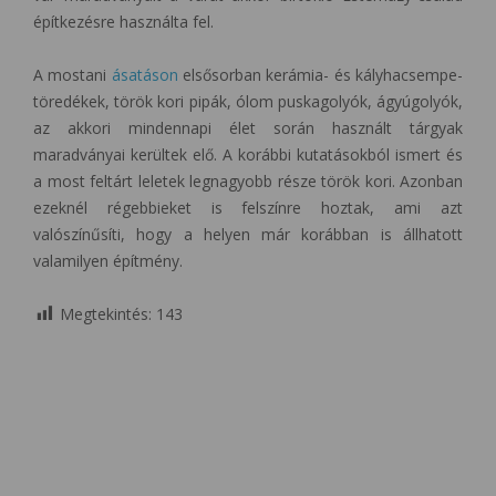
építkezésre használta fel.
A mostani
ásatáson
elsősorban kerámia- és kályhacsempe-
töredékek, török kori pipák, ólom puskagolyók, ágyúgolyók,
az akkori mindennapi élet során használt tárgyak
maradványai kerültek elő. A korábbi kutatásokból ismert és
a most feltárt leletek legnagyobb része török kori. Azonban
ezeknél régebbieket is felszínre hoztak, ami azt
valószínűsíti, hogy a helyen már korábban is állhatott
valamilyen építmény.
Megtekintés:
143