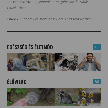
TudományPláza
-
Feladatok és megoldások deriválás
témakörben
Dávid
-
Feladatok és megoldások deriválás témakörben
EGÉSZSÉG ÉS ÉLETMÓD
373
ÉLŐVILÁG
297