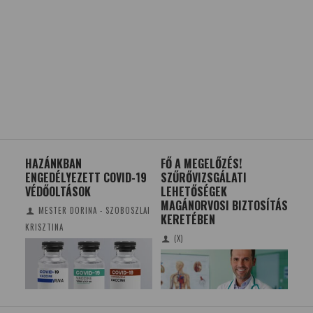
HAZÁNKBAN
FŐ A MEGELŐZÉS!
ÚJ 
ENGEDÉLYEZETT COVID-19
SZŰRŐVIZSGÁLATI
INA
VÉDŐOLTÁSOK
LEHETŐSÉGEK
KO
MAGÁNORVOSI BIZTOSÍTÁS
VI
MESTER DORINA - SZOBOSZLAI
KERETÉBEN
KRISZTINA
(X)