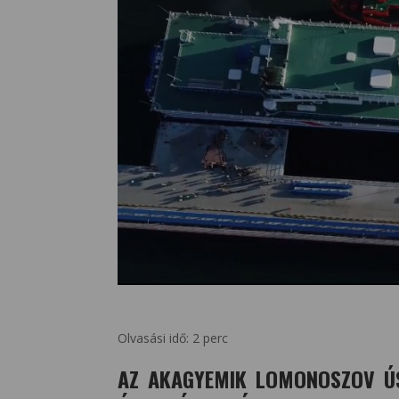
Olvasási idő:
2
perc
AZ AKAGYEMIK LOMONOSZOV Ú