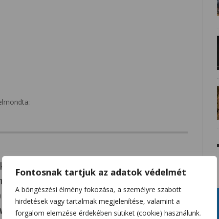
elmondta:
aki-sarkvidék fenntartható fejlődésében, de
Fontosnak tartjuk az adatok védelmét
amosenergia-hálózat nélküli területek
A böngészési élmény fokozása, a személyre szabott
oduláris atomerőművek fejlődését tekintve
hirdetések vagy tartalmak megjelenítése, valamint a
 vízválasztó esemény.”
forgalom elemzése érdekében sütiket (cookie) használunk.