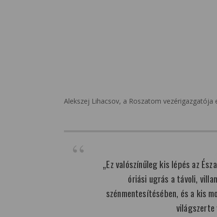
Alekszej Lihacsov, a Roszatom vezérigazgatója 
„Ez valószínűleg kis lépés az Ész
óriási ugrás a távoli, vill
szénmentesítésében, és a kis m
világszerte