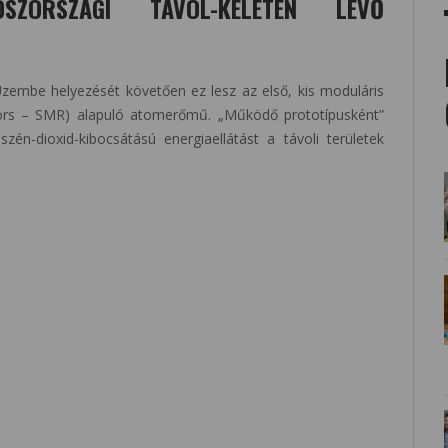
SZORSZÁGI TÁVOL-KELETEN LÉVŐ
zembe helyezését követően ez lesz az első, kis moduláris
tors – SMR) alapuló atomerőmű. „Működő prototípusként”
zén-dioxid-kibocsátású energiaellátást a távoli területek