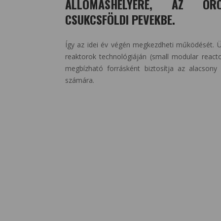
ÁLLOMÁSHELYÉRE, AZ ORO
CSUKCSFÖLDI PEVEKBE.
Így az idei év végén megkezdheti működését. Ü
reaktorok technológiáján (small modular reac
megbízható forrásként biztosítja az alacsony s
számára.