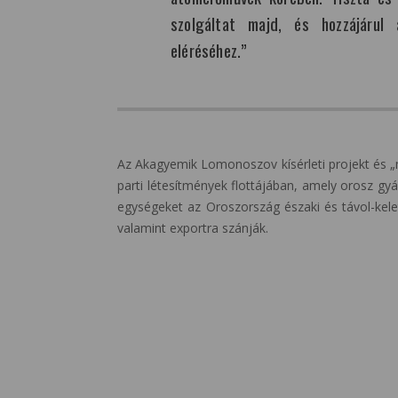
szolgáltat majd, és hozzájárul 
eléréséhez.”
Az Akagyemik Lomonoszov kísérleti projekt és 
parti létesítmények flottájában, amely orosz gyá
egységeket az Oroszország északi és távol-kelet
valamint exportra szánják.