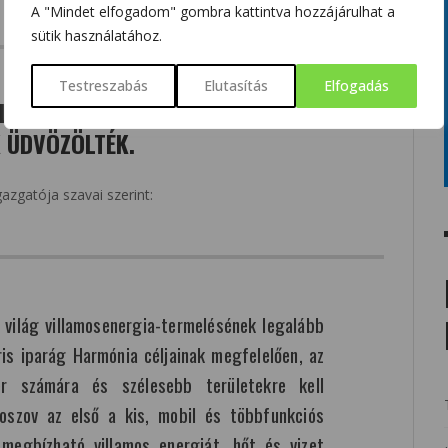
A "Mindet elfogadom" gombra kattintva hozzájárulhat a
sütik használatához.
Testreszabás
Elutasítás
Elfogadás
LÁGON TUDÓSOK, ATOMENERGETIKAI
 ÜDVÖZÖLTÉK.
azgatója szavai szerint:
világ villamosenergia-termelésének legalább
ris iparág Harmónia céljainak megfelelően, az
r számára és szélesebb területekre kell
oszov az első a kis, mobil és többfunkciós
megbízható villamos energiát, hőt és vizet