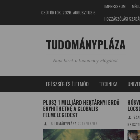
IMPRESSZUM
MÉDI
CSÜTÖRTÖK, 2026. AUGUSZTUS 6.
HOZZÁSZÓLÁSI SZABÁ
TUDOMÁNYPLÁZA
Napi hírek a tudomány világából.
EGÉSZSÉG ÉS ÉLETMÓD
TECHNIKA
UNIV
 HEKTÁRNYI ERDŐ
HÚSVÉTI LOCSOLKODÁS ÉS
MAGYA
OBÁLIS
LOCSOLÓVERS
TUD
SZALMÁSI KRISZTINA - SZOBOSZLAI
9/07/07
KRISZTINA
2018/03/30