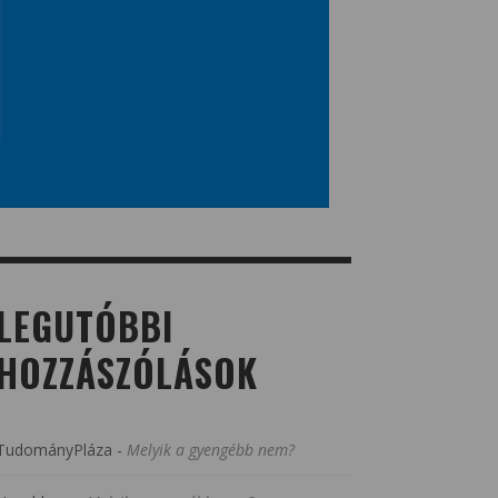
LEGUTÓBBI
HOZZÁSZÓLÁSOK
TudományPláza
-
Melyik a gyengébb nem?