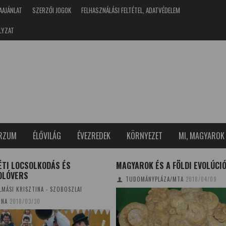
AAJÁNLAT
SZERZŐI JOGOK
FELHASZNÁLÁSI FELTÉTEL, ADATVÉDELEM
LYZAT
ERZUM
ÉLŐVILÁG
ÉVEZREDEK
KÖRNYEZET
MI, MAGYAROK
ROK ÉS A FÖLDI EVOLÚCIÓ
KÍSÉRLETEK ÉS BEMUTATÓK – IV
TUDOMÁNYFESZTIVÁL
OMÁNYPLÁZA/MTA
2018/04/09
TUDOMÁNYPLÁZA
2014/04/22