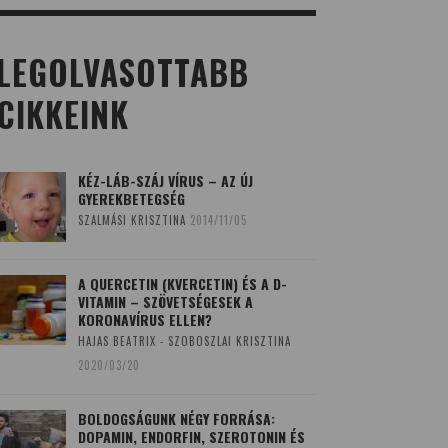
LEGOLVASOTTABB
CIKKEINK
KÉZ-LÁB-SZÁJ VÍRUS – AZ ÚJ
GYEREKBETEGSÉG
SZALMÁSI KRISZTINA
2014/11/05
A QUERCETIN (KVERCETIN) ÉS A D-
VITAMIN – SZÖVETSÉGESEK A
KORONAVÍRUS ELLEN?
HAJAS BEATRIX - SZOBOSZLAI KRISZTINA
2020/03/20
BOLDOGSÁGUNK NÉGY FORRÁSA:
DOPAMIN, ENDORFIN, SZEROTONIN ÉS