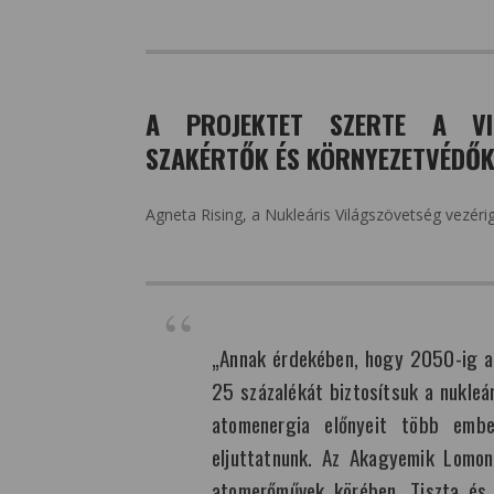
A PROJEKTET SZERTE A VI
SZAKÉRTŐK ÉS KÖRNYEZETVÉDŐK
Agneta Rising, a Nukleáris Világszövetség vezérig
„Annak érdekében, hogy 2050-ig a 
25 százalékát biztosítsuk a nukleá
atomenergia előnyeit több embe
eljuttatnunk. Az Akagyemik Lomon
atomerőművek körében. Tiszta és 