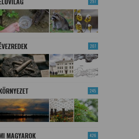
ÉLŐVILÁG
297
ÉVEZREDEK
207
KÖRNYEZET
245
MI MAGYAROK
426