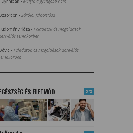
Huynhloan
-
Melyik a gyengébb nem?
Dzsorden
-
Zárójel felbontása
TudományPláza
-
Feladatok és megoldások
deriválás témakörben
Dávid
-
Feladatok és megoldások deriválás
témakörben
EGÉSZSÉG ÉS ÉLETMÓD
373