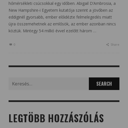
hőmérsékleti csúcsokkal egy időben. Abigail D’Ambrosia, a
New Hampshire-i Egyetem kutatója szerint a jövőben az
eddiginél gyorsabb, ember előidézte felmelegedés miatt
újra összemehetnek az emlősök, az ember azonban nincs
köztük. Mintegy 54 millió évvel ezelőtt három …
0
Share
Search
for:
LEGTÖBB HOZZÁSZÓLÁS