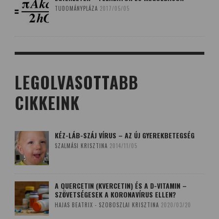
TUDOMÁNYPLÁZA
2017/05/05
LEGOLVASOTTABB
CIKKEINK
KÉZ-LÁB-SZÁJ VÍRUS – AZ ÚJ GYEREKBETEGSÉG
SZALMÁSI KRISZTINA
2014/11/05
A QUERCETIN (KVERCETIN) ÉS A D-VITAMIN –
SZÖVETSÉGESEK A KORONAVÍRUS ELLEN?
HAJAS BEATRIX - SZOBOSZLAI KRISZTINA
2020/03/20