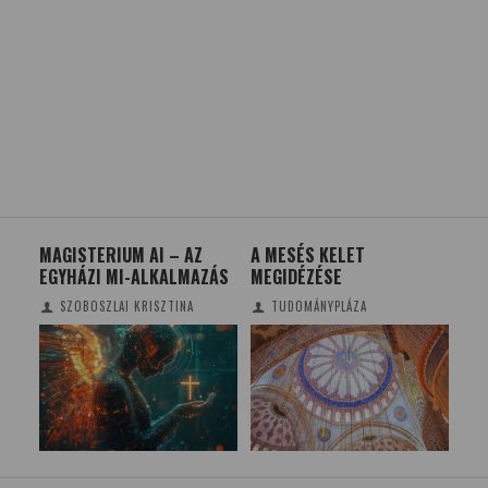
TEK
MAGISTERIUM AI – AZ
A MESÉS KELET
A 
N
EGYHÁZI MI-ALKALMAZÁS
MEGIDÉZÉSE
VIL
JA
SZOBOSZLAI KRISZTINA
TUDOMÁNYPLÁZA