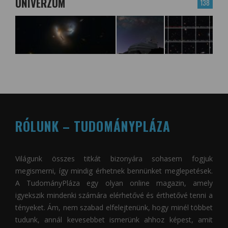
UNIVERZUM
138
RÓLUNK – TUDOMÁNYPLÁZA
Világunk összes titkát bizonyára sohasem fogjuk
megismerni, így mindig érhetnek bennünket meglepetések.
A
TudományPláza
egy olyan online magazin, amely
igyekszik mindenki számára elérhetővé és érthetővé tenni a
tényeket. Ám, nem szabad elfelejtenünk, hogy minél többet
tudunk, annál kevesebbet ismerünk ahhoz képest, amit