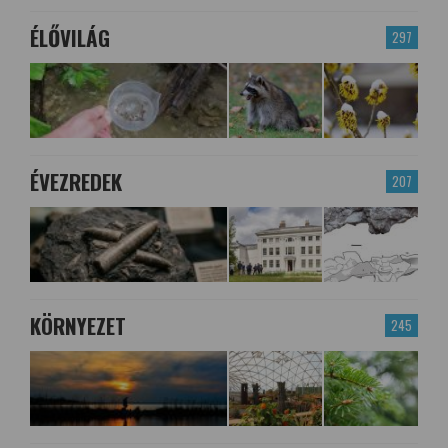
ÉLŐVILÁG
297
ÉVEZREDEK
207
KÖRNYEZET
245