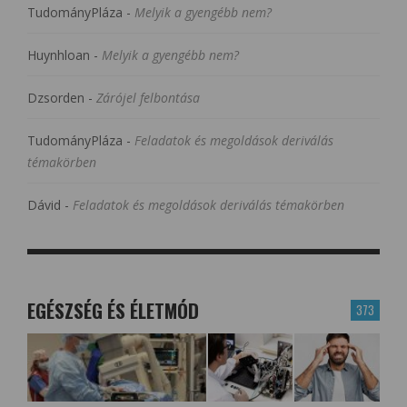
TudományPláza
-
Melyik a gyengébb nem?
Huynhloan
-
Melyik a gyengébb nem?
Dzsorden
-
Zárójel felbontása
TudományPláza
-
Feladatok és megoldások deriválás
témakörben
Dávid
-
Feladatok és megoldások deriválás témakörben
EGÉSZSÉG ÉS ÉLETMÓD
373