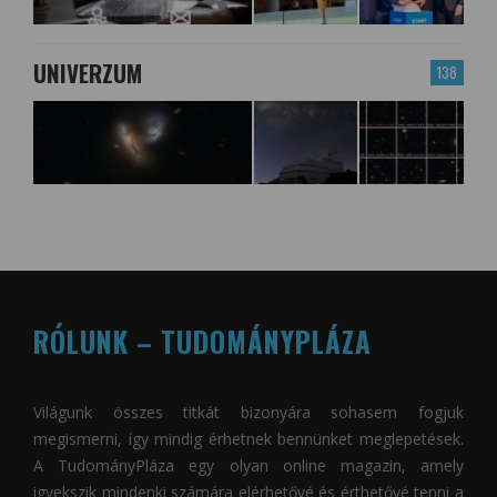
UNIVERZUM
138
RÓLUNK – TUDOMÁNYPLÁZA
Világunk összes titkát bizonyára sohasem fogjuk
megismerni, így mindig érhetnek bennünket meglepetések.
A
TudományPláza
egy olyan online magazin, amely
igyekszik mindenki számára elérhetővé és érthetővé tenni a