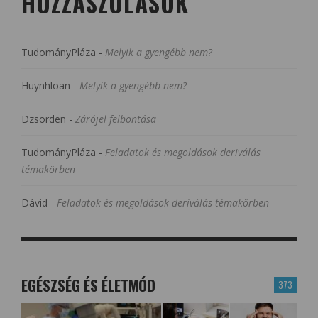
HOZZÁSZÓLÁSOK
TudományPláza
-
Melyik a gyengébb nem?
Huynhloan
-
Melyik a gyengébb nem?
Dzsorden
-
Zárójel felbontása
TudományPláza
-
Feladatok és megoldások deriválás
témakörben
Dávid
-
Feladatok és megoldások deriválás témakörben
EGÉSZSÉG ÉS ÉLETMÓD
373