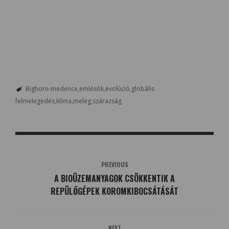
Bighorn-medence
emlősök
evolúció
globális
felmelegedés
klíma
meleg
szárazság
PREVIOUS
A BIOÜZEMANYAGOK CSÖKKENTIK A
REPÜLŐGÉPEK KOROMKIBOCSÁTÁSÁT
NEXT