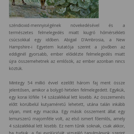
széndioxid-mennyiségének növekedésével és a
természetes felmelegedés miatt kiugró hőmérsékleti
csúcsokkal egy időben. Abigail D’Ambrosia, a New
Hampshire-i Egyetem kutatója szerint a jövőben az
eddiginél gyorsabb, ember előidézte felmelegedés miatt
újra összemehetnek az emlősök, az ember azonban nincs
köztük.
Mintegy 54 millió évvel ezelőtt három faj ment össze
jelentősen, amikor a bolygó hirtelen felmelegedett. Egyikük,
egy korai lóféle 14 százalékkal lett kisebb. Az összemenés
előtt körülbelül kutyaméretű lehetett, utána talán inkább
olyan, mint egy macska. Egy másik összement állat egy
lemurszerű majomféle volt, az első ismert főemlős, amely
4 százalékkal lett kisebb. Ez nem tűnik soknak, csak akkor,
ha tudjuk, a faj evolúcióját vizsgáló tanulmányok szerint