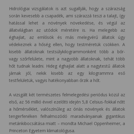
Hidrológiai vizsgálatok is azt sugallják, hogy a szárazság
során kevesebb a csapadék, ami szárazzá teszi a talajt, így
hatással lehet a növények növekedése, és végül az
állatvilágban az utódok méretére is. Ha melegebb az
éghajlat, az emlősök és más melegvérű állatok úgy
védekeznek a hőség ellen, hogy testméretük csökken. A
kisebb állatoknak testsúlykilogrammonként több a bőr-
vagy szőrfelülete, mint a nagyobb állatoknak, tehát több
hőt tudnak leadni. Hideg éghajlat alatt a nagytestű állatok
járnak jól, nekik kisebb az egy kilogrammra eső
testfelületük, vagyis hatékonyabban őrzik a hőt.
A vizsgált két természetes felmelegedési periódus közül az
első, az 56 millió évvel ezelőtti idején 5,8 Celsius-fokkal nőtt
a hőmérséklet, valószínűleg az óriás növények és állatok
tengerfenéken felhalmozódó maradványainak gigantikus
metánkibocsátása miatt – mondta Michael Oppenheimer, a
Princeton Egyetem klimatológusa.