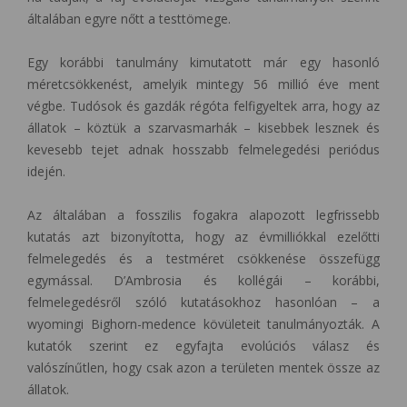
általában egyre nőtt a testtömege.
Egy korábbi tanulmány kimutatott már egy hasonló
méretcsökkenést, amelyik mintegy 56 millió éve ment
végbe. Tudósok és gazdák régóta felfigyeltek arra, hogy az
állatok – köztük a szarvasmarhák – kisebbek lesznek és
kevesebb tejet adnak hosszabb felmelegedési periódus
idején.
Az általában a fosszilis fogakra alapozott legfrissebb
kutatás azt bizonyította, hogy az évmilliókkal ezelőtti
felmelegedés és a testméret csökkenése összefügg
egymással. D’Ambrosia és kollégái – korábbi,
felmelegedésről szóló kutatásokhoz hasonlóan – a
wyomingi Bighorn-medence kövületeit tanulmányozták. A
kutatók szerint ez egyfajta evolúciós válasz és
valószínűtlen, hogy csak azon a területen mentek össze az
állatok.