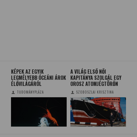
KÉPEK AZ EGYIK
A VILÁG ELSŐ NŐI
ÚJ 
OZ
LEGMÉLYEBB ÓCEÁNI ÁROK
KAPITÁNYA SZOLGÁL EGY
AU
ÉLŐVILÁGÁRÓL
OROSZ ATOMJÉGTÖRŐN
TUDOMÁNYPLÁZA
SZOBOSZLAI KRISZTINA