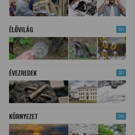
ÉLŐVILÁG
297
ÉVEZREDEK
207
KÖRNYEZET
245