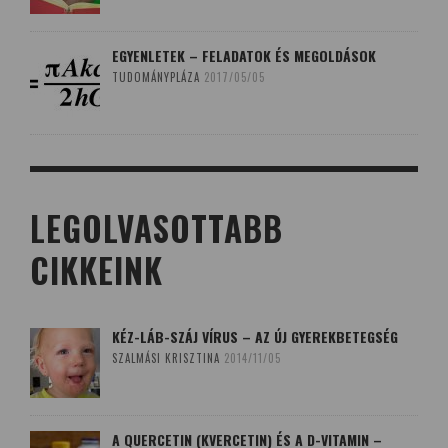
EGYENLETEK – FELADATOK ÉS MEGOLDÁSOK
TUDOMÁNYPLÁZA
2017/05/05
LEGOLVASOTTABB
CIKKEINK
KÉZ-LÁB-SZÁJ VÍRUS – AZ ÚJ GYEREKBETEGSÉG
SZALMÁSI KRISZTINA
2014/11/05
A QUERCETIN (KVERCETIN) ÉS A D-VITAMIN –