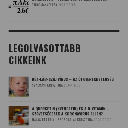
TUDOMÁNYPLÁZA
2017/05/05
LEGOLVASOTTABB
CIKKEINK
KÉZ-LÁB-SZÁJ VÍRUS – AZ ÚJ GYEREKBETEGSÉG
SZALMÁSI KRISZTINA
2014/11/05
A QUERCETIN (KVERCETIN) ÉS A D-VITAMIN –
SZÖVETSÉGESEK A KORONAVÍRUS ELLEN?
HAJAS BEATRIX - SZOBOSZLAI KRISZTINA
2020/03/20