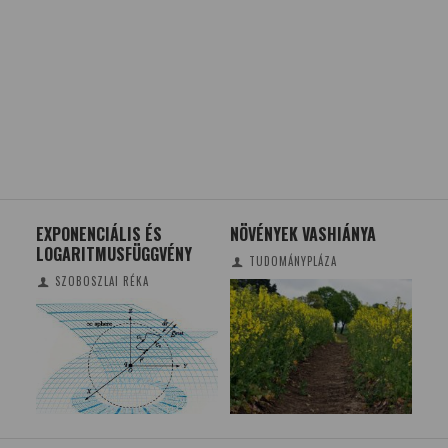
YOK
EXPONENCIÁLIS ÉS
NÖVÉNYEK VASHIÁNYA
KVÍ
LOGARITMUSFÜGGVÉNY
TUD
TUDOMÁNYPLÁZA
AK?
ÁL
SZOBOSZLAI RÉKA