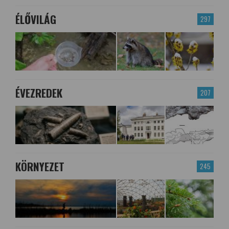
ÉLŐVILÁG
297
ÉVEZREDEK
207
KÖRNYEZET
245