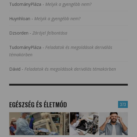
TudományPláza
-
Melyik a gyengébb nem?
Huynhloan
-
Melyik a gyengébb nem?
Dzsorden
-
Zárójel felbontása
TudományPláza
-
Feladatok és megoldások deriválás
témakörben
Dávid
-
Feladatok és megoldások deriválás témakörben
EGÉSZSÉG ÉS ÉLETMÓD
373