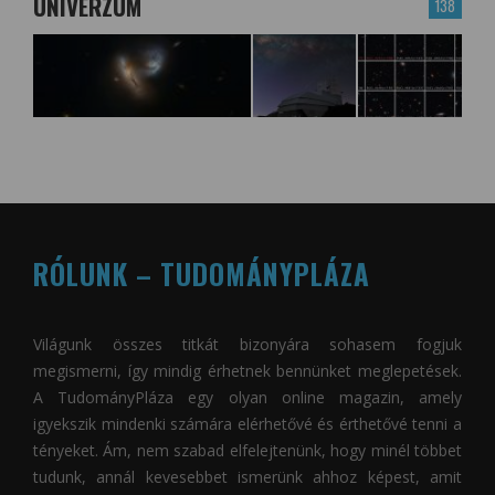
UNIVERZUM
138
RÓLUNK – TUDOMÁNYPLÁZA
Világunk összes titkát bizonyára sohasem fogjuk
megismerni, így mindig érhetnek bennünket meglepetések.
A
TudományPláza
egy olyan online magazin, amely
igyekszik mindenki számára elérhetővé és érthetővé tenni a
tényeket. Ám, nem szabad elfelejtenünk, hogy minél többet
tudunk, annál kevesebbet ismerünk ahhoz képest, amit