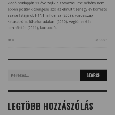
kiadó honlapján 11 éve zajlik a szavazás. Íme néhány nem
éppen pozitív kicsengésű szó az elmúlt tizenegy év korfestő
szavai listájáról: H1N1, influenza (2009), vörösiszap-
katasztrófa, fülkeforradalom (2010), végtörlesztés,
leminősítés (2011), korrupció, …
0
Share
Search
for:
LEGTÖBB HOZZÁSZÓLÁS