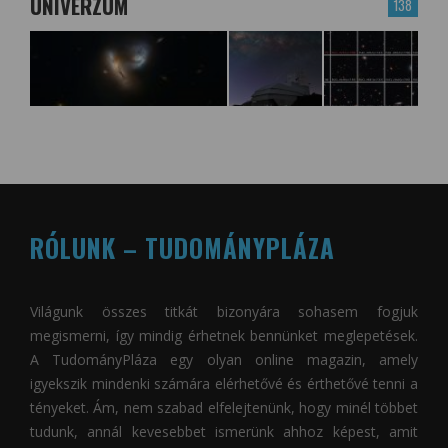
UNIVERZUM
138
RÓLUNK – TUDOMÁNYPLÁZA
Világunk összes titkát bizonyára sohasem fogjuk
megismerni, így mindig érhetnek bennünket meglepetések.
A
TudományPláza
egy olyan online magazin, amely
igyekszik mindenki számára elérhetővé és érthetővé tenni a
tényeket. Ám, nem szabad elfelejtenünk, hogy minél többet
tudunk, annál kevesebbet ismerünk ahhoz képest, amit