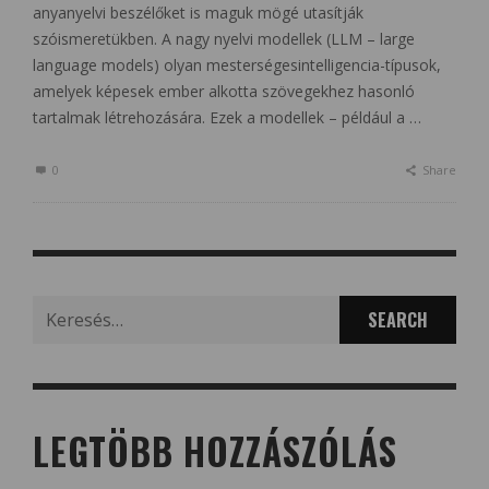
anyanyelvi beszélőket is maguk mögé utasítják
szóismeretükben. A nagy nyelvi modellek (LLM – large
language models) olyan mesterségesintelligencia-típusok,
amelyek képesek ember alkotta szövegekhez hasonló
tartalmak létrehozására. Ezek a modellek – például a …
0
Share
Search
for:
LEGTÖBB HOZZÁSZÓLÁS