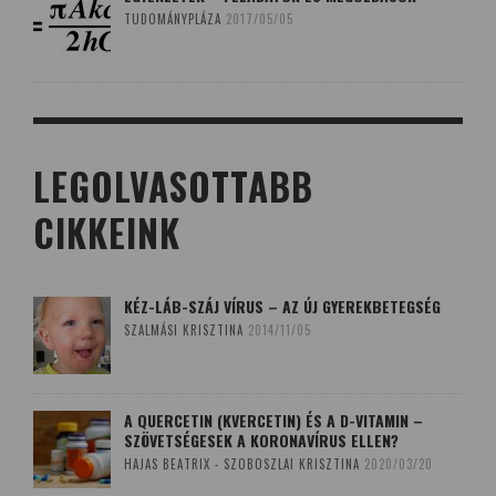
TUDOMÁNYPLÁZA
2017/05/05
LEGOLVASOTTABB
CIKKEINK
KÉZ-LÁB-SZÁJ VÍRUS – AZ ÚJ GYEREKBETEGSÉG
SZALMÁSI KRISZTINA
2014/11/05
A QUERCETIN (KVERCETIN) ÉS A D-VITAMIN –
SZÖVETSÉGESEK A KORONAVÍRUS ELLEN?
HAJAS BEATRIX - SZOBOSZLAI KRISZTINA
2020/03/20