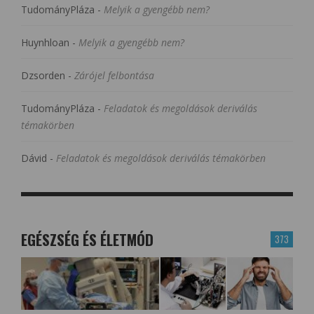
TudományPláza
-
Melyik a gyengébb nem?
Huynhloan
-
Melyik a gyengébb nem?
Dzsorden
-
Zárójel felbontása
TudományPláza
-
Feladatok és megoldások deriválás
témakörben
Dávid
-
Feladatok és megoldások deriválás témakörben
EGÉSZSÉG ÉS ÉLETMÓD
373