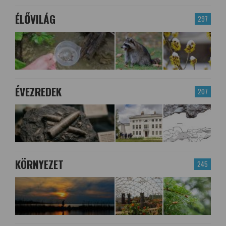
ÉLŐVILÁG
297
ÉVEZREDEK
207
KÖRNYEZET
245