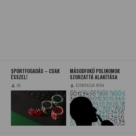
SPORTFOGADÁS – CSAK
MÁSODFOKÚ POLINOMOK
FEL
ÉSSZEL!
SZORZATTÁ ALAKÍTÁSA
NOV
ÉS
(X)
SZOBOSZLAI RÉKA