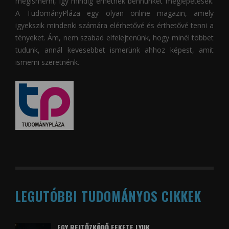
megismerni, így mindig érhetnek bennünket meglepetések.
A
TudományPláza
egy olyan online magazin, amely
igyekszik mindenki számára elérhetővé és érthetővé tenni a
tényeket. Ám, nem szabad elfelejtenünk, hogy minél többet
tudunk, annál kevesebbet ismerünk ahhoz képest, amit
ismerni szeretnénk.
LEGUTÓBBI TUDOMÁNYOS CIKKEK
EGY REJTŐZKÖDŐ FEKETE LYUK