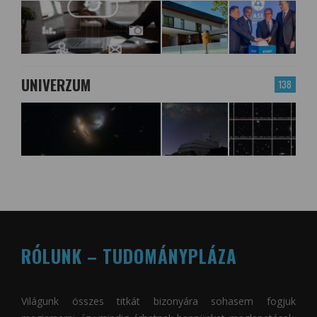
UNIVERZUM
138
RÓLUNK – TUDOMÁNYPLÁZA
Világunk összes titkát bizonyára sohasem fogjuk