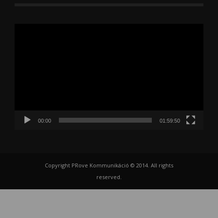
Videólejátszó
00:00
01:59:50
Copyright PRove Kommunikáció © 2014. All rights
reserved.