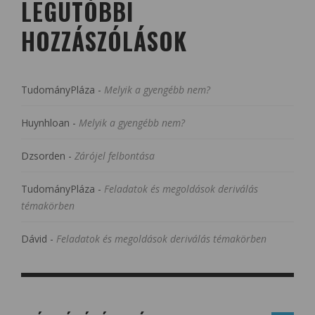
LEGUTÓBBI
HOZZÁSZÓLÁSOK
TudományPláza
-
Melyik a gyengébb nem?
Huynhloan
-
Melyik a gyengébb nem?
Dzsorden
-
Zárójel felbontása
TudományPláza
-
Feladatok és megoldások deriválás
témakörben
Dávid
-
Feladatok és megoldások deriválás témakörben