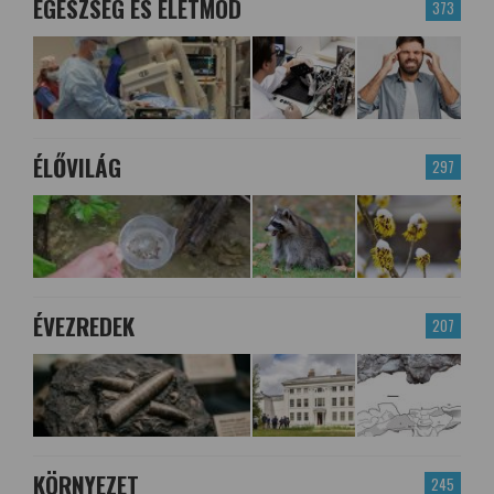
EGÉSZSÉG ÉS ÉLETMÓD
373
ÉLŐVILÁG
297
ÉVEZREDEK
207
KÖRNYEZET
245