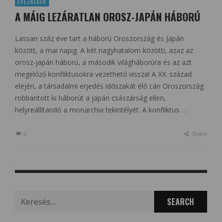
ÉVEZREDEK
A MÁIG LEZÁRATLAN OROSZ-JAPÁN HÁBORÚ
Lassan száz éve tart a háború Oroszország és Japán
között, a mai napig. A két nagyhatalom közötti, azaz az
orosz-japán háború, a második világháborúra és az azt
megelőző konfliktusokra vezethető vissza! A XX. század
elején, a társadalmi erjedés időszakát élő cári Oroszország
robbantott ki háborút a japán császárság ellen,
helyreállítandó a monarchia tekintélyét. A konfliktus …
0
Share
Search
for: