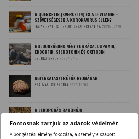
A QUERCETIN (KVERCETIN) ÉS A D-VITAMIN –
SZÖVETSÉGESEK A KORONAVÍRUS ELLEN?
HAJAS BEATRIX - SZOBOSZLAI KRISZTINA
2020/03/20
BOLDOGSÁGUNK NÉGY FORRÁSA: DOPAMIN,
ENDORFIN, SZEROTONIN ÉS OXITOCIN
CSONKA BENCE
2020/12/12
AGYÉRKATASZTRÓFÁK NYOMÁBAN
SZALMÁSI KRISZTINA
2017/10/08
A LEKOPOGÁS BABONÁJA
SZOBOSZLAI KRISZTINA
2018/03/15
Fontosnak tartjuk az adatok védelmét
A böngészési élmény fokozása, a személyre szabott