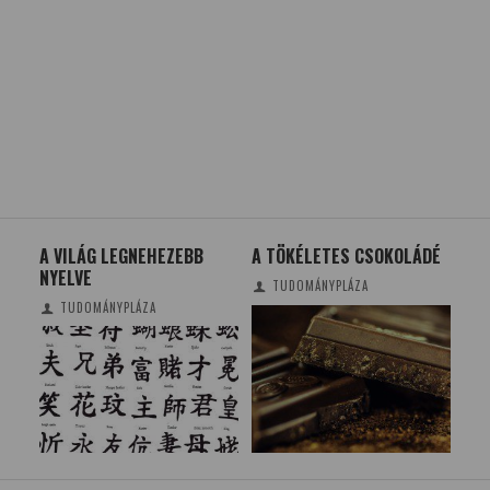
A VILÁG LEGNEHEZEBB
A TÖKÉLETES CSOKOLÁDÉ
MIB
NYELVE
FE
TUDOMÁNYPLÁZA
HE
TUDOMÁNYPLÁZA