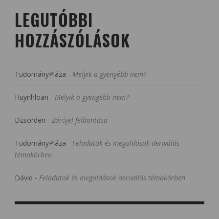
LEGUTÓBBI
HOZZÁSZÓLÁSOK
TudományPláza
-
Melyik a gyengébb nem?
Huynhloan
-
Melyik a gyengébb nem?
Dzsorden
-
Zárójel felbontása
TudományPláza
-
Feladatok és megoldások deriválás
témakörben
Dávid
-
Feladatok és megoldások deriválás témakörben