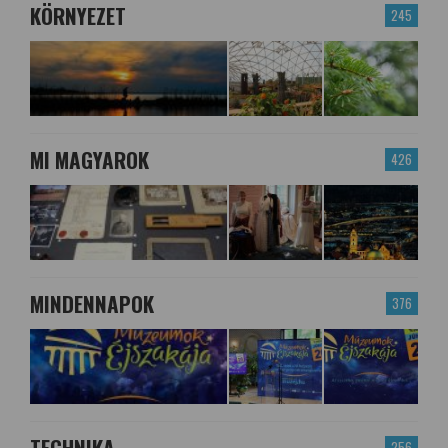
KÖRNYEZET
245
MI MAGYAROK
426
MINDENNAPOK
376
TECHNIKA
256