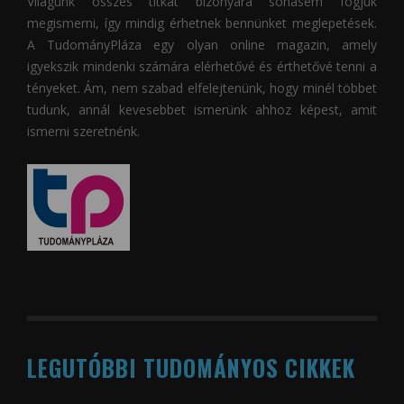
Világunk összes titkát bizonyára sohasem fogjuk
megismerni, így mindig érhetnek bennünket meglepetések.
A
TudományPláza
egy olyan online magazin, amely
igyekszik mindenki számára elérhetővé és érthetővé tenni a
tényeket. Ám, nem szabad elfelejtenünk, hogy minél többet
tudunk, annál kevesebbet ismerünk ahhoz képest, amit
ismerni szeretnénk.
LEGUTÓBBI TUDOMÁNYOS CIKKEK