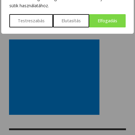
sütik használatához.
Testreszabás
Elutasítás
Elfogadás