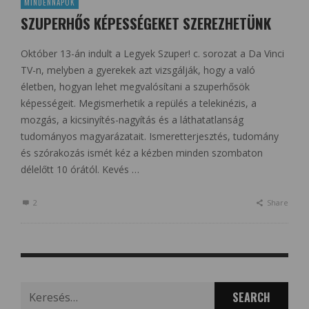
MINDENNAPOK
SZUPERHŐS KÉPESSÉGEKET SZEREZHETÜNK
Október 13-án indult a Legyek Szuper! c. sorozat a Da Vinci
TV-n, melyben a gyerekek azt vizsgálják, hogy a való
életben, hogyan lehet megvalósítani a szuperhősök
képességeit. Megismerhetik a repülés a telekinézis, a
mozgás, a kicsinyítés-nagyítás és a láthatatlanság
tudományos magyarázatait. Ismeretterjesztés, tudomány
és szórakozás ismét kéz a kézben minden szombaton
délelőtt 10 órától. Kevés …
2
Share
Search
for: