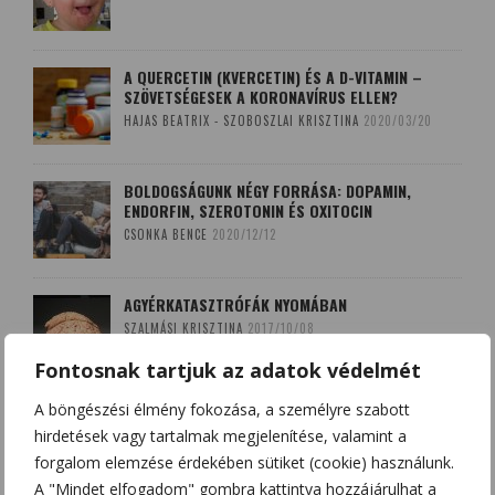
A QUERCETIN (KVERCETIN) ÉS A D-VITAMIN –
SZÖVETSÉGESEK A KORONAVÍRUS ELLEN?
HAJAS BEATRIX - SZOBOSZLAI KRISZTINA
2020/03/20
BOLDOGSÁGUNK NÉGY FORRÁSA: DOPAMIN,
ENDORFIN, SZEROTONIN ÉS OXITOCIN
CSONKA BENCE
2020/12/12
AGYÉRKATASZTRÓFÁK NYOMÁBAN
SZALMÁSI KRISZTINA
2017/10/08
Fontosnak tartjuk az adatok védelmét
A böngészési élmény fokozása, a személyre szabott
A LEKOPOGÁS BABONÁJA
hirdetések vagy tartalmak megjelenítése, valamint a
SZOBOSZLAI KRISZTINA
2018/03/15
forgalom elemzése érdekében sütiket (cookie) használunk.
A "Mindet elfogadom" gombra kattintva hozzájárulhat a