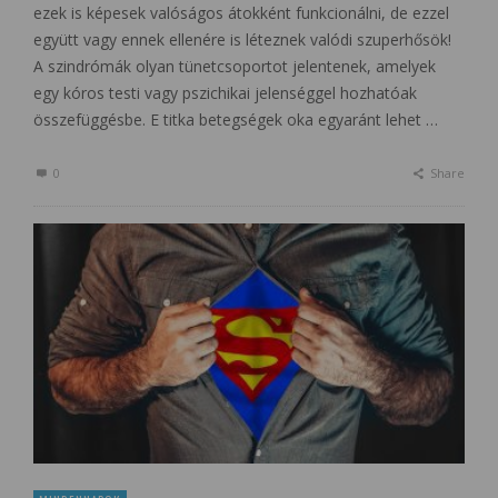
ezek is képesek valóságos átokként funkcionálni, de ezzel
együtt vagy ennek ellenére is léteznek valódi szuperhősök!
A szindrómák olyan tünetcsoportot jelentenek, amelyek
egy kóros testi vagy pszichikai jelenséggel hozhatóak
összefüggésbe. E titka betegségek oka egyaránt lehet …
0
Share