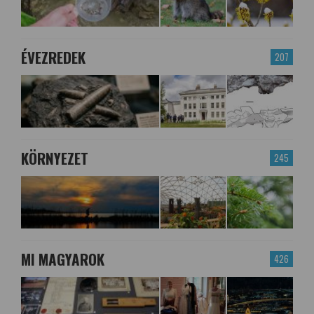
ÉVEZREDEK
207
KÖRNYEZET
245
MI MAGYAROK
426