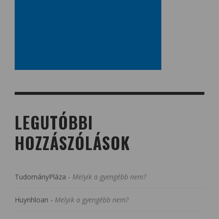
LEGUTÓBBI
HOZZÁSZÓLÁSOK
TudományPláza
-
Melyik a gyengébb nem?
Huynhloan
-
Melyik a gyengébb nem?