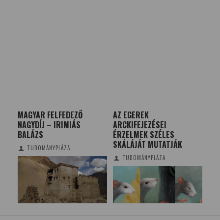
MAGYAR FELFEDEZŐ
AZ EGEREK
A B
NAGYDÍJ – IRIMIÁS
ARCKIFEJEZÉSEI
SOK
D
BALÁZS
ÉRZELMEK SZÉLES
NA
SKÁLÁJÁT MUTATJÁK
TUDOMÁNYPLÁZA
TUDOMÁNYPLÁZA