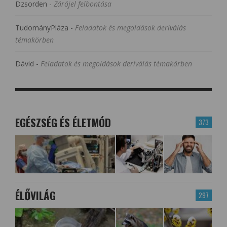
Dzsorden
-
Zárójel felbontása
TudományPláza
-
Feladatok és megoldások deriválás
témakörben
Dávid
-
Feladatok és megoldások deriválás témakörben
EGÉSZSÉG ÉS ÉLETMÓD
373
ÉLŐVILÁG
297