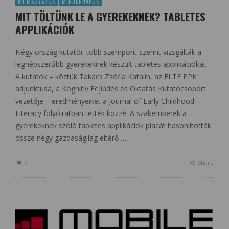
MI MAGYAROK
MINDENNAPOK
MIT TÖLTÜNK LE A GYEREKEKNEK? TABLETES
APPLIKÁCIÓK
Négy ország kutatói több szempont szerint vizsgálták a
legnépszerűbb gyerekeknek készült tabletes applikációkat.
A kutatók – köztük Takács Zsófia Katalin, az ELTE PPK
adjunktusa, a Kognitív Fejlődés és Oktatás Kutatócsoport
vezetője – eredményeiket a Journal of Early Childhood
Literacy folyóiratban tették közzé. A szakemberek a
gyerekeknek szóló tabletes applikációk piacát hasonlították
össze négy gazdaságilag eltérő …
0
Share