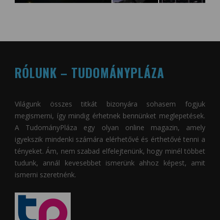
RÓLUNK – TUDOMÁNYPLÁZA
Világunk összes titkát bizonyára sohasem fogjuk
megismerni, így mindig érhetnek bennünket meglepetések.
A
TudományPláza
egy olyan online magazin, amely
igyekszik mindenki számára elérhetővé és érthetővé tenni a
tényeket. Ám, nem szabad elfelejtenünk, hogy minél többet
tudunk, annál kevesebbet ismerünk ahhoz képest, amit
ismerni szeretnénk.