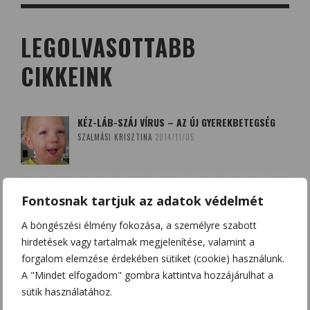
LEGOLVASOTTABB
CIKKEINK
KÉZ-LÁB-SZÁJ VÍRUS – AZ ÚJ GYEREKBETEGSÉG
SZALMÁSI KRISZTINA
2014/11/05
A QUERCETIN (KVERCETIN) ÉS A D-VITAMIN –
Fontosnak tartjuk az adatok védelmét
SZÖVETSÉGESEK A KORONAVÍRUS ELLEN?
HAJAS BEATRIX - SZOBOSZLAI KRISZTINA
2020/03/20
A böngészési élmény fokozása, a személyre szabott
hirdetések vagy tartalmak megjelenítése, valamint a
forgalom elemzése érdekében sütiket (cookie) használunk.
BOLDOGSÁGUNK NÉGY FORRÁSA: DOPAMIN,
A "Mindet elfogadom" gombra kattintva hozzájárulhat a
ENDORFIN, SZEROTONIN ÉS OXITOCIN
sütik használatához.
CSONKA BENCE
2020/12/12