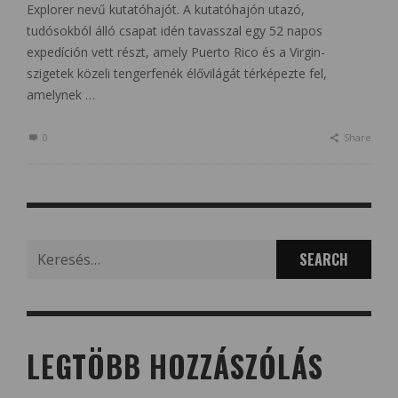
Explorer nevű kutatóhajót. A kutatóhajón utazó,
tudósokból álló csapat idén tavasszal egy 52 napos
expedíción vett részt, amely Puerto Rico és a Virgin-
szigetek közeli tengerfenék élővilágát térképezte fel,
amelynek …
0
Share
Search
for:
LEGTÖBB HOZZÁSZÓLÁS