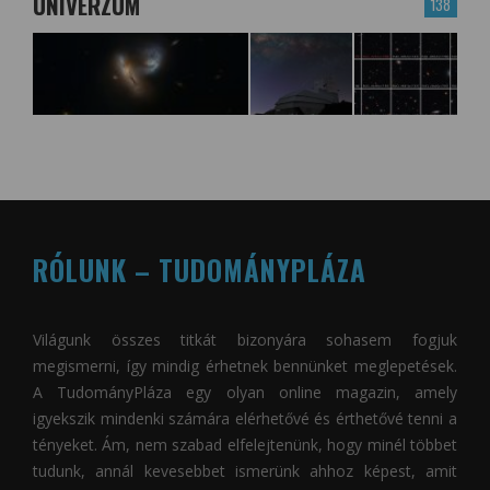
UNIVERZUM
138
RÓLUNK – TUDOMÁNYPLÁZA
Világunk összes titkát bizonyára sohasem fogjuk
megismerni, így mindig érhetnek bennünket meglepetések.
A
TudományPláza
egy olyan online magazin, amely
igyekszik mindenki számára elérhetővé és érthetővé tenni a
tényeket. Ám, nem szabad elfelejtenünk, hogy minél többet
tudunk, annál kevesebbet ismerünk ahhoz képest, amit