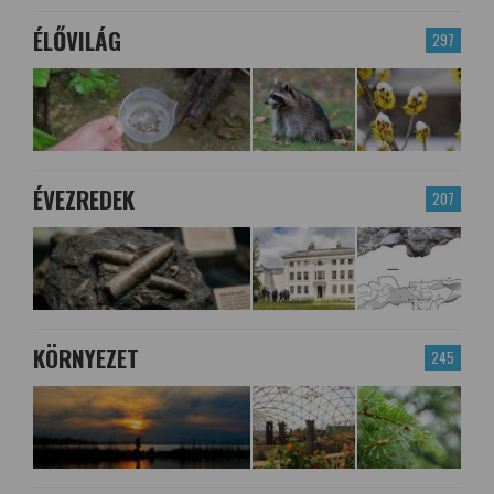
ÉLŐVILÁG
297
ÉVEZREDEK
207
KÖRNYEZET
245