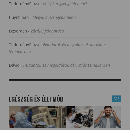
TudományPláza
-
Melyik a gyengébb nem?
Huynhloan
-
Melyik a gyengébb nem?
Dzsorden
-
Zárójel felbontása
TudományPláza
-
Feladatok és megoldások deriválás
témakörben
Dávid
-
Feladatok és megoldások deriválás témakörben
EGÉSZSÉG ÉS ÉLETMÓD
373