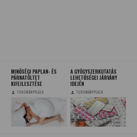
Ó
MINŐSÉGI PAPLAN- ÉS
A GYÓGYSZERKUTATÁS
ID
L
PÁRNATÖLTET
LEHETŐSÉGEI JÁRVÁNY
A 
KIFEJLESZTÉSE
IDEJÉN
TUDOMÁNYPLÁZA
TUDOMÁNYPLÁZA