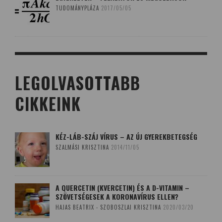
TUDOMÁNYPLÁZA
2017/05/05
LEGOLVASOTTABB
CIKKEINK
KÉZ-LÁB-SZÁJ VÍRUS – AZ ÚJ GYEREKBETEGSÉG
SZALMÁSI KRISZTINA
2014/11/05
A QUERCETIN (KVERCETIN) ÉS A D-VITAMIN –
SZÖVETSÉGESEK A KORONAVÍRUS ELLEN?
HAJAS BEATRIX - SZOBOSZLAI KRISZTINA
2020/03/20