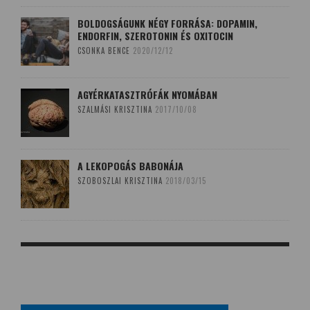
BOLDOGSÁGUNK NÉGY FORRÁSA: DOPAMIN,
ENDORFIN, SZEROTONIN ÉS OXITOCIN
CSONKA BENCE
2020/12/12
AGYÉRKATASZTRÓFÁK NYOMÁBAN
SZALMÁSI KRISZTINA
2017/10/08
A LEKOPOGÁS BABONÁJA
SZOBOSZLAI KRISZTINA
2018/03/15