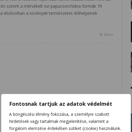
sítés szerint a mérsékelt övi papucsorchidea-formák 79
oka elsősorban a növények természetes élőhelyeinek
Share
Fontosnak tartjuk az adatok védelmét
A böngészési élmény fokozása, a személyre szabott
hirdetések vagy tartalmak megjelenítése, valamint a
forgalom elemzése érdekében sütiket (cookie) használunk.