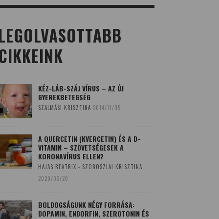
LEGOLVASOTTABB
CIKKEINK
KÉZ-LÁB-SZÁJ VÍRUS – AZ ÚJ
GYEREKBETEGSÉG
SZALMÁSI KRISZTINA
2014/11/05
A QUERCETIN (KVERCETIN) ÉS A D-
VITAMIN – SZÖVETSÉGESEK A
KORONAVÍRUS ELLEN?
HAJAS BEATRIX - SZOBOSZLAI KRISZTINA
2020/03/20
BOLDOGSÁGUNK NÉGY FORRÁSA:
DOPAMIN, ENDORFIN, SZEROTONIN ÉS