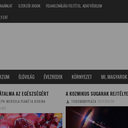
AAJÁNLAT
SZERZŐI JOGOK
FELHASZNÁLÁSI FELTÉTEL, ADATVÉDELEM
LYZAT
ERZUM
ÉLŐVILÁG
ÉVEZREDEK
KÖRNYEZET
MI, MAGYAROK
ÁTALMA AZ EGÉSZSÉGÉRT
A KOZMIKUS SUGARAK REJTÉLY
EPH MERCOLA-PLANÉTA DORINA
TUDOMÁNYPLÁZA
2021/05/24
0/02