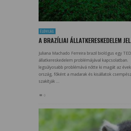
ÉLŐVILÁG
A BRAZÍLIAI ÁLLATKERESKEDELEM JEL
Juliana Machado Ferreira brazil biológus egy TED-
állatkereskedelem problémájával kapcsolatban. V
legsúlyosabb problémává nőtte ki magát az évek 
ország, főként a madarak és kisállatok csempész
szakítják …
0