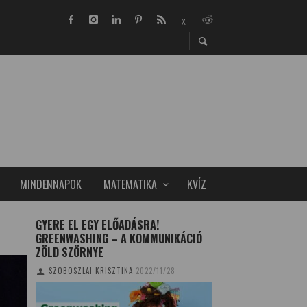
MINDENNAPOK
MATEMATIKA
KVÍZ
E
GYERE EL EGY ELŐADÁSRA!
BALATON-PROBLÉ
GREENWASHING – A KOMMUNIKÁCIÓ
TUDOMÁNYPLÁZA
20
ZÖLD SZÖRNYE
SZOBOSZLAI KRISZTINA
2022/11/28