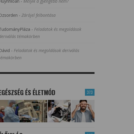
Huynhloan
-
Melyik a gyengébb nem?
Dzsorden
-
Zárójel felbontása
TudományPláza
-
Feladatok és megoldások
deriválás témakörben
Dávid
-
Feladatok és megoldások deriválás
témakörben
EGÉSZSÉG ÉS ÉLETMÓD
373