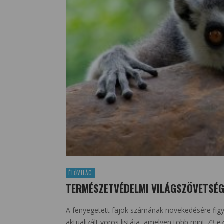
ÉLŐVILÁG
TERMÉSZETVÉDELMI VILÁGSZÖVETSÉG
A fenyegetett fajok számának növekedésére fig
aktualizált vörös listája, amelyen több mint 73 e