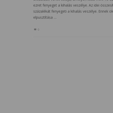
ezret fenyeget a kihalás veszélye. Az idei össze
százalékát fenyegeti a kihalás veszélye. Ennek 
elpusztítása …
0