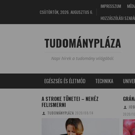
IMPRESSZUM
MÉDI
CSÜTÖRTÖK, 2026. AUGUSZTUS 6.
HOZZÁSZÓLÁSI SZABÁ
TUDOMÁNYPLÁZA
Napi hírek a tudomány világából.
EGÉSZSÉG ÉS ÉLETMÓD
TECHNIKA
UNIV
ÉSZE A
A STROKE TÜNETEI – NEHÉZ
GRÁN
FELISMERNI
JOS
NA
2025/02/08
TUDOMÁNYPLÁZA
2020/08/14
2020/1