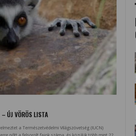
 – ÚJ VÖRÖS LISTA
yelmeztet a Természetvédelmi Világszövetség (IUCN)
zerre nőtt a felsorolt fajok száma, és közülük több mint 22