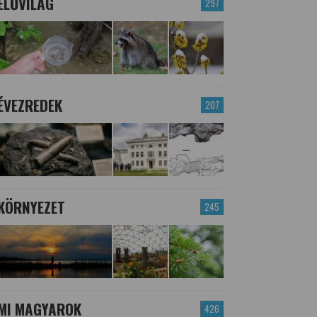
ÉLŐVILÁG
297
ÉVEZREDEK
207
KÖRNYEZET
245
MI MAGYAROK
426