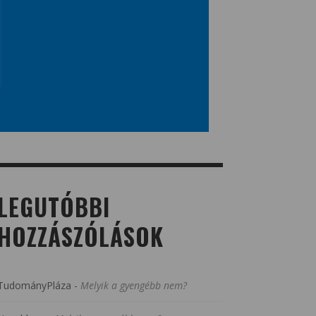
LEGUTÓBBI
HOZZÁSZÓLÁSOK
TudományPláza
-
Melyik a gyengébb nem?