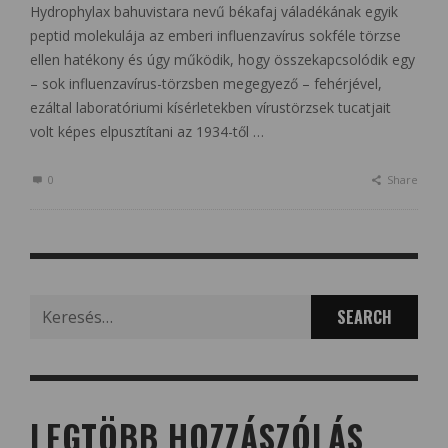
Hydrophylax bahuvistara nevű békafaj váladékának egyik
peptid molekulája az emberi influenzavírus sokféle törzse
ellen hatékony és úgy működik, hogy összekapcsolódik egy
– sok influenzavírus-törzsben megegyező – fehérjével,
ezáltal laboratóriumi kísérletekben vírustörzsek tucatjait
volt képes elpusztítani az 1934-től …
0
Share
Search
for:
LEGTÖBB HOZZÁSZÓLÁS