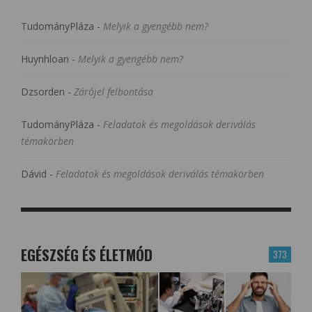
TudományPláza
-
Melyik a gyengébb nem?
Huynhloan
-
Melyik a gyengébb nem?
Dzsorden
-
Zárójel felbontása
TudományPláza
-
Feladatok és megoldások deriválás
témakörben
Dávid
-
Feladatok és megoldások deriválás témakörben
EGÉSZSÉG ÉS ÉLETMÓD
373