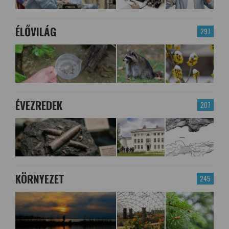
ÉLŐVILÁG
297
ÉVEZREDEK
207
KÖRNYEZET
245