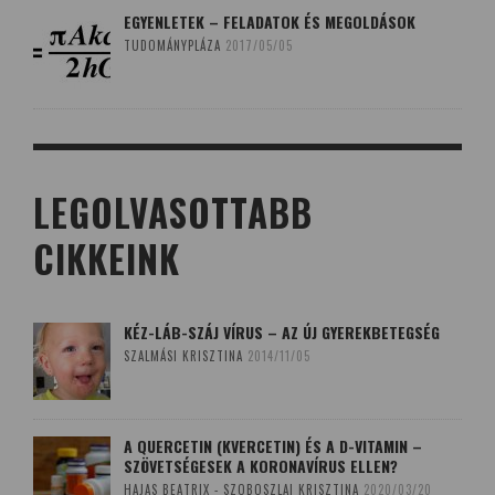
EGYENLETEK – FELADATOK ÉS MEGOLDÁSOK
TUDOMÁNYPLÁZA
2017/05/05
LEGOLVASOTTABB
CIKKEINK
KÉZ-LÁB-SZÁJ VÍRUS – AZ ÚJ GYEREKBETEGSÉG
SZALMÁSI KRISZTINA
2014/11/05
A QUERCETIN (KVERCETIN) ÉS A D-VITAMIN –
SZÖVETSÉGESEK A KORONAVÍRUS ELLEN?
HAJAS BEATRIX - SZOBOSZLAI KRISZTINA
2020/03/20