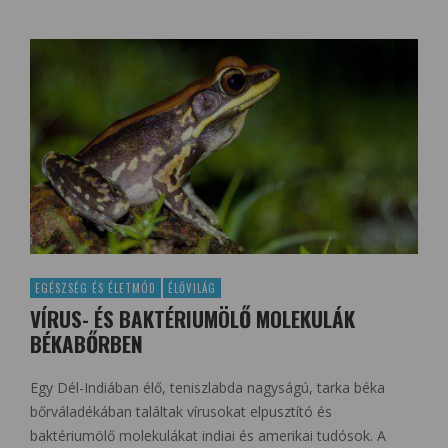
EGÉSZSÉG ÉS ÉLETMÓD
ÉLŐVILÁG
VÍRUS- ÉS BAKTÉRIUMÖLŐ MOLEKULÁK
BÉKABŐRBEN
Egy Dél-Indiában élő, teniszlabda nagyságú, tarka béka
bőrváladékában találtak vírusokat elpusztító és
baktériumölő molekulákat indiai és amerikai tudósok. A