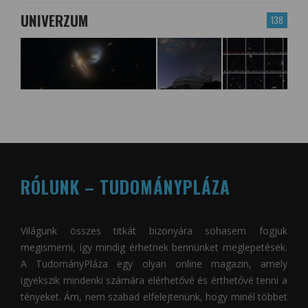
UNIVERZUM
138
RÓLUNK – TUDOMÁNYPLÁZA
Világunk összes titkát bizonyára sohasem fogjuk
megismerni, így mindig érhetnek bennünket meglepetések.
A
TudományPláza
egy olyan online magazin, amely
igyekszik mindenki számára elérhetővé és érthetővé tenni a
tényeket. Ám, nem szabad elfelejtenünk, hogy minél többet