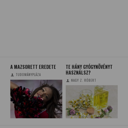
A MAZSORETT EREDETE
TE HÁNY GYÓGYNÖVÉNYT
E-S
TI
HASZNÁLSZ?
TÉ
TUDOMÁNYPLÁZA
NAGY Z. RÓBERT