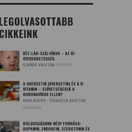
LEGOLVASOTTABB
CIKKEINK
KÉZ-LÁB-SZÁJ VÍRUS – AZ ÚJ
GYEREKBETEGSÉG
SZALMÁSI KRISZTINA
2014/11/05
A QUERCETIN (KVERCETIN) ÉS A D-
VITAMIN – SZÖVETSÉGESEK A
KORONAVÍRUS ELLEN?
HAJAS BEATRIX - SZOBOSZLAI KRISZTINA
2020/03/20
BOLDOGSÁGUNK NÉGY FORRÁSA:
DOPAMIN, ENDORFIN, SZEROTONIN ÉS