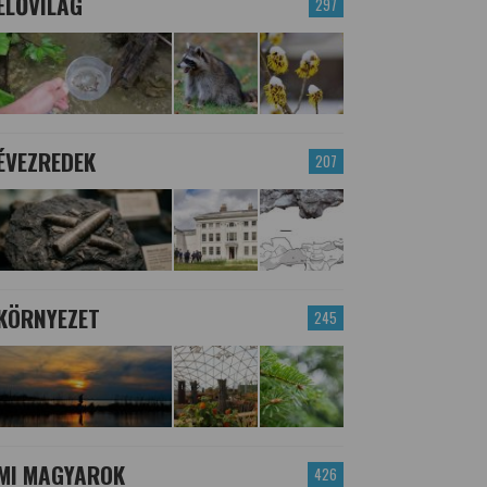
ÉLŐVILÁG
297
ÉVEZREDEK
207
KÖRNYEZET
245
MI MAGYAROK
426