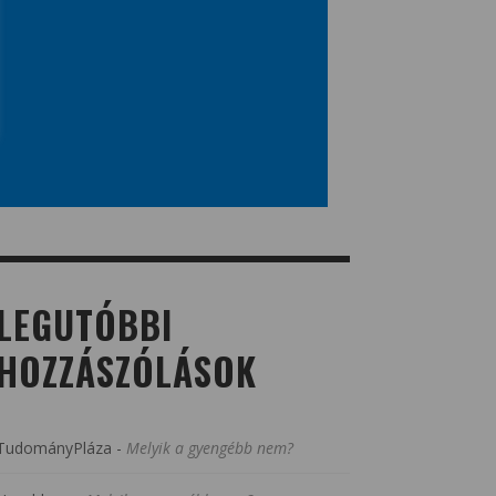
LEGUTÓBBI
HOZZÁSZÓLÁSOK
TudományPláza
-
Melyik a gyengébb nem?