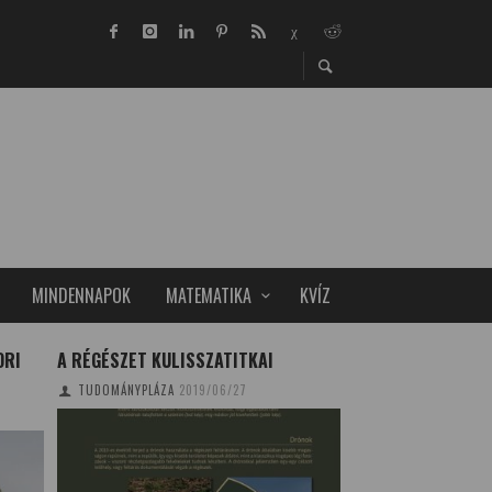
MINDENNAPOK
MATEMATIKA
KVÍZ
ORI
A RÉGÉSZET KULISSZATITKAI
HIGH-TECH SHOW 
TUDOMÁNYPLÁZA
2019/06/27
CSONKA BENCE
2019