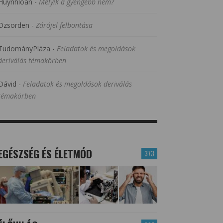
Huynhloan
-
Melyik a gyengébb nem?
Dzsorden
-
Zárójel felbontása
TudományPláza
-
Feladatok és megoldások
deriválás témakörben
Dávid
-
Feladatok és megoldások deriválás
témakörben
EGÉSZSÉG ÉS ÉLETMÓD
373