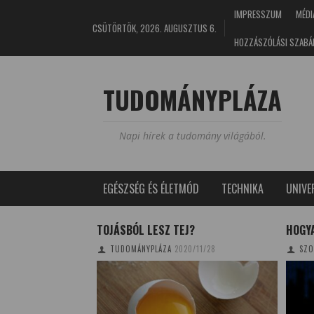
IMPRESSZUM
MÉDI
CSÜTÖRTÖK, 2026. AUGUSZTUS 6.
HOZZÁSZÓLÁSI SZABÁ
TUDOMÁNYPLÁZA
Napi hírek a tudomány világából.
EGÉSZSÉG ÉS ÉLETMÓD
TECHNIKA
UNIV
EDI
TOJÁSBÓL LESZ TEJ?
HOGY
MEN
TUDOMÁNYPLÁZA
2020/11/28
SZO
3/05/14