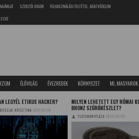
AAJÁNLAT
SZERZŐI JOGOK
FELHASZNÁLÁSI FELTÉTEL, ADATVÉDELEM
LYZAT
ERZUM
ÉLŐVILÁG
ÉVEZREDEK
KÖRNYEZET
MI, MAGYAROK
AN LEGYÉL ETIKUS HACKER?
MILYEN LEHETETT EGY RÓMAI K
BRONZ SZŰRŐKÉSZLET?
BOSZLAI KRISZTINA
2021/01/24
TUDOMÁNYPLÁZA
2020/06/25