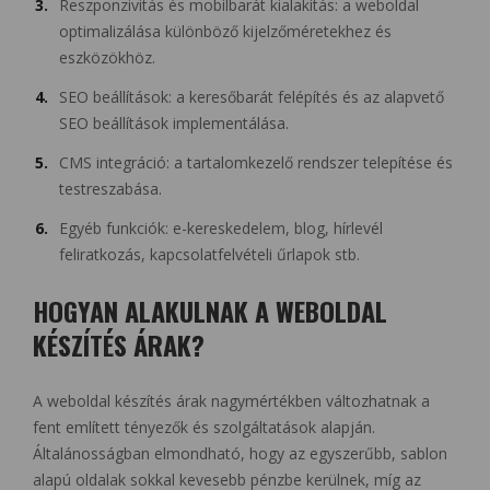
Reszponzivitás és mobilbarát kialakítás: a weboldal
optimalizálása különböző kijelzőméretekhez és
eszközökhöz.
SEO beállítások: a keresőbarát felépítés és az alapvető
SEO beállítások implementálása.
CMS integráció: a tartalomkezelő rendszer telepítése és
testreszabása.
Egyéb funkciók: e-kereskedelem, blog, hírlevél
feliratkozás, kapcsolatfelvételi űrlapok stb.
HOGYAN ALAKULNAK A WEBOLDAL
KÉSZÍTÉS ÁRAK?
A weboldal készítés árak nagymértékben változhatnak a
fent említett tényezők és szolgáltatások alapján.
Általánosságban elmondható, hogy az egyszerűbb, sablon
alapú oldalak sokkal kevesebb pénzbe kerülnek, míg az