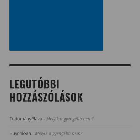
LEGUTÓBBI
HOZZÁSZÓLÁSOK
TudományPláza
-
Melyik a gyengébb nem?
Huynhloan
-
Melyik a gyengébb nem?