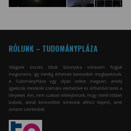
RÓLUNK – TUDOMÁNYPLÁZA
Világunk összes titkát bizonyára sohasem fogjuk
megismerni, így mindig érhetnek bennünket meglepetések.
A
TudományPláza
egy olyan online magazin, amely
igyekszik mindenki számára elérhetővé és érthetővé tenni a
tényeket. Ám, nem szabad elfelejtenünk, hogy minél többet
tudunk, annál kevesebbet ismerünk ahhoz képest, amit
ismerni szeretnénk.