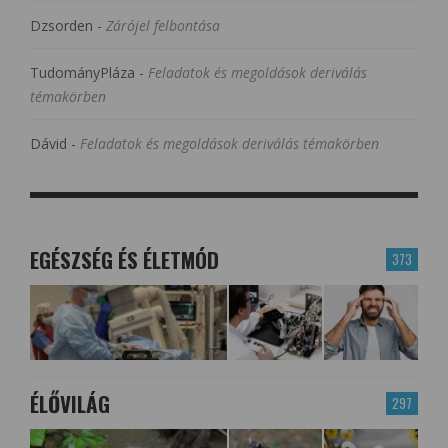
Dzsorden
-
Zárójel felbontása
TudományPláza
-
Feladatok és megoldások deriválás
témakörben
Dávid
-
Feladatok és megoldások deriválás témakörben
EGÉSZSÉG ÉS ÉLETMÓD
373
ÉLŐVILÁG
297