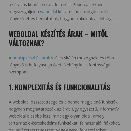
az árazás kérdése okoz fejtörést. Ebben a cikkben
megvizsgáljuk a
weboldal
készítés árak mögött rejlő
tényezőket és bemutatjuk, hogyan alakulnak a költségek.
WEBOLDAL KÉSZÍTÉS ÁRAK – MITŐL
VÁLTOZNAK?
A
honlapkészítés árak
széles skálán mozognak, és több
tényező is befolyásolja őket. Néhány kulcsfontosságú
szempont:
1. KOMPLEXITÁS ÉS FUNKCIONALITÁS
A weboldal összetettsége és a benne megjelenő funkciók
nagyban meghatározzák az árat. Egy egyszerű, informatív
weboldal olcsóbb lesz, mint egy olyan oldal, amely
tartalmaz e-kereskedelmi funkciókat, felhasználói fiókokat,
online fizetési rendszert, vagy egyedi fejlesztéseket.