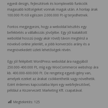
egyedi design, fejlesztések és komplexebb funkciók
magasabb költségeket vonnak maguk után. A honlap árak
100.000 Ft-tól egészen 2.000.000 Ft-ig terjedhetnek.
Fontos megjegyezni, hogy a weboldal készítés egy
befektetés a vállalkozás jövőjébe. Egy jól kialakított
weboldal hosszú (vagy akár rövid) távon megtérül a
növekvő online jelenlét, a jobb konverziós arány és a
megnövekedett üzleti lehetőségek révén.
Egy jól felépített WordPress weboldal ára nagyjából
250.000-400.000 Ft, míg egy WooCommerce webshop ára
kb. 400.000-600.000 Ft. De rengeteg egyedi igény van,
amelyek ezeket az árakat csökkenthetik vagy növelhetik.
Ezért érdemes kapcsolatba lépni egy webfejlesztővel,
például a Kiszervezett Marketing Kft. csapatával.
Megtekintés:
125