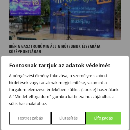
IDÉN A GASZTRONÓMIA ÁLL A MÚZEUMOK ÉJSZAKÁJA
KÖZÉPPONTJÁBAN
Fontosnak tartjuk az adatok védelmét
A böngészési élmény fokozása, a személyre szabott
hirdetések vagy tartalmak megjelenítése, valamint a
forgalom elemzése érdekében sütiket (cookie) használunk.
A "Mindet elfogadom" gombra kattintva hozzájárulhat a
sütik használatához.
Testreszabás
Elutasítás
Elfogadás