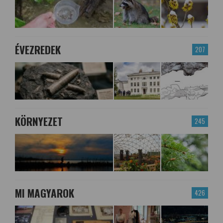
ÉVEZREDEK
207
KÖRNYEZET
245
MI MAGYAROK
426