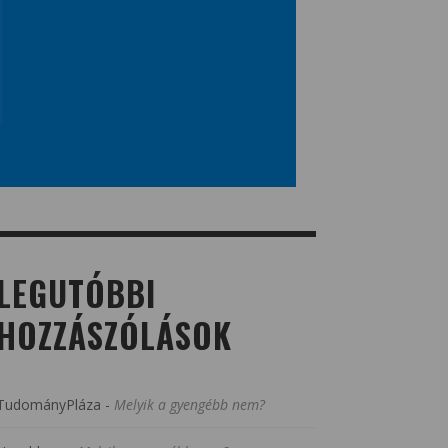
LEGUTÓBBI
HOZZÁSZÓLÁSOK
TudományPláza
-
Melyik a gyengébb nem?