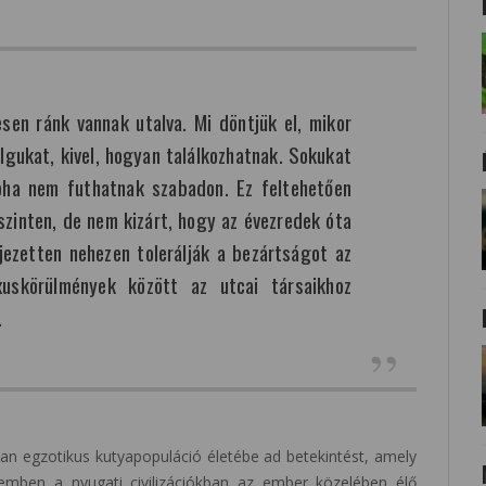
esen ránk vannak utalva. Mi döntjük el, mikor
lgukat, kivel, hogyan találkozhatnak. Sokukat
oha nem futhatnak szabadon. Ez feltehetően
szinten, de nem kizárt, hogy az évezredek óta
ejezetten nehezen tolerálják a bezártságot az
xuskörülmények között az utcai társaikhoz
.
yan egzotikus kutyapopuláció életébe ad betekintést, amely
emben a nyugati civilizációkban az ember közelében élő