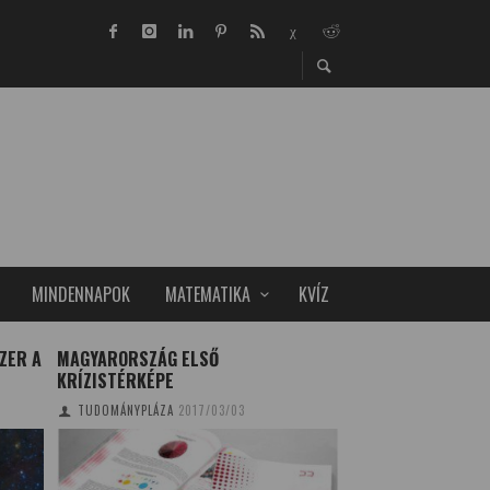
MINDENNAPOK
MATEMATIKA
KVÍZ
ZER A
MAGYARORSZÁG ELSŐ
ÉRETTSÉGI TÉTELE
KRÍZISTÉRKÉPE
TÁJKÖLTÉSZET, A
KÖLTÉSZET
TUDOMÁNYPLÁZA
2017/03/03
SZALMÁSI KRISZTIN