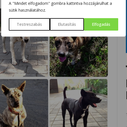
A "Mindet elfogadom" gombra kattintva hozzájárulhat a
sütik használatához.
Testreszabás
Elutasítás
Elfogadás