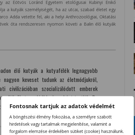
ogy az Eötvös Loránd Egyetem etológusai Kubinyi Enikő
lja a kutyák személyiségét, ha az utcai, szabad életet egy
arco Adda vetette fel, aki a helyi Anthrozoológiai, Oktatási
 évek óta rendszeresen nyomon követi a Balin élő kutyák
badon élő kutyák a kutyafélék legnagyobb
re nagyon keveset tudunk az életmódjukról,
ti civilizációban szocializálódott emberek
ogadják őket, családi kedvencként tartják. De
yák javára válik.”
Fontosnak tartjuk az adatok védelmét
A böngészési élmény fokozása, a személyre szabott
hirdetések vagy tartalmak megjelenítése, valamint a
forgalom elemzése érdekében sütiket (cookie) használunk.