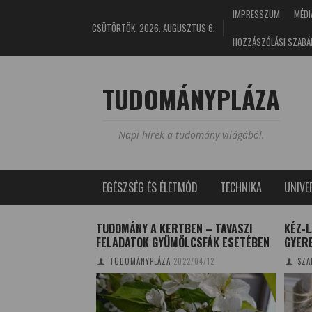
IMPRESSZUM
MÉDI
CSÜTÖRTÖK, 2026. AUGUSZTUS 6.
HOZZÁSZÓLÁSI SZABÁ
TUDOMÁNYPLÁZA
Napi hírek a tudomány világából.
EGÉSZSÉG ÉS ÉLETMÓD
TECHNIKA
UNIV
CSFONTOSSÁGÚ
TUDOMÁNY A KERTBEN – TAVASZI
KÉZ-L
ZERIPARBAN
FELADATOK GYÜMÖLCSFÁK ESETÉBEN
GYER
2/12/25
TUDOMÁNYPLÁZA
2022/04/12
SZA