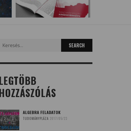
Search
for:
LEGTÖBB
HOZZÁSZÓLÁS
ALGEBRA FELADATOK
TUDOMÁNYPLÁZA
2017/05/23