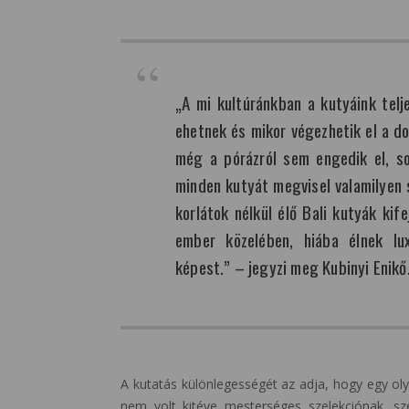
„A mi kultúránkban a kutyáink telj
ehetnek és mikor végezhetik el a do
még a pórázról sem engedik el, s
minden kutyát megvisel valamilyen 
korlátok nélkül élő Bali kutyák kif
ember közelében, hiába élnek lu
képest.” – jegyzi meg Kubinyi Enikő
A kutatás különlegességét az adja, hogy egy ol
nem volt kitéve mesterséges szelekciónak, sz