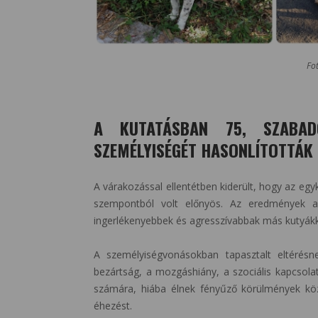
Fo
A KUTATÁSBAN 75, SZABA
SZEMÉLYISÉGÉT HASONLÍTOTTÁK 
A várakozással ellentétben kiderült, hogy az e
szempontból volt előnyös. Az eredmények a
ingerlékenyebbek és agresszívabbak más kutyákk
A személyiségvonásokban tapasztalt eltérés
bezártság, a mozgáshiány, a szociális kapcsola
számára, hiába élnek fényűző körülmények kö
éhezést.