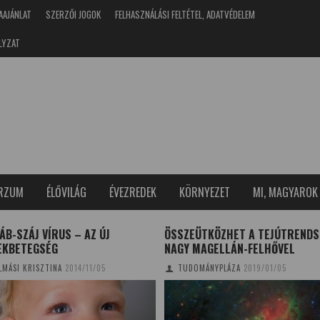
AAJÁNLAT
SZERZŐI JOGOK
FELHASZNÁLÁSI FELTÉTEL, ADATVÉDELEM
LYZAT
ERZUM
ÉLŐVILÁG
ÉVEZREDEK
KÖRNYEZET
MI, MAGYAROK
ÁB-SZÁJ VÍRUS – AZ ÚJ
ÖSSZEÜTKÖZHET A TEJÚTRENDS
EKBETEGSÉG
NAGY MAGELLÁN-FELHŐVEL
LMÁSI KRISZTINA
2014/11/05
TUDOMÁNYPLÁZA
2019/01/05