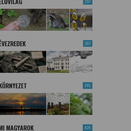
ÉLŐVILÁG
297
ÉVEZREDEK
207
KÖRNYEZET
245
MI MAGYAROK
426