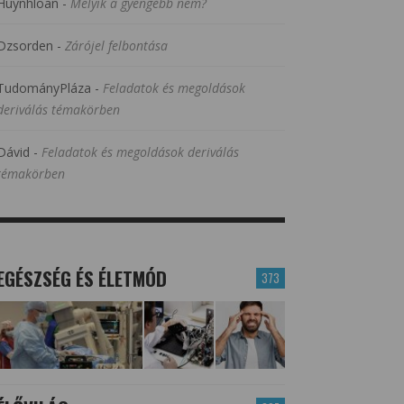
Huynhloan
-
Melyik a gyengébb nem?
Dzsorden
-
Zárójel felbontása
TudományPláza
-
Feladatok és megoldások
deriválás témakörben
Dávid
-
Feladatok és megoldások deriválás
témakörben
EGÉSZSÉG ÉS ÉLETMÓD
373