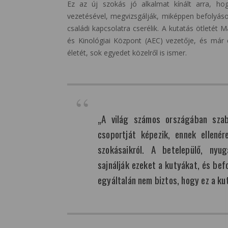
Ez az új szokás jó alkalmat kínált arra, h
vezetésével, megvizsgálják, miképpen befolyáso
családi kapcsolatra cserélik. A kutatás ötletét M
és Kinológiai Központ (AEC) vezetője, és már
életét, sok egyedet közelről is ismer.
„A világ számos országában sza
csoportját képezik, ennek ellené
szokásaikról. A betelepülő, nyuga
sajnálják ezeket a kutyákat, és bef
egyáltalán nem biztos, hogy ez a kut