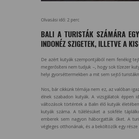
Olvasási idő:
2
perc
BALI A TURISTÁK SZÁMÁRA EGY
INDONÉZ SZIGETEK, ILLETVE A KI
De azért kutyák szempontjából nem fenékig tejfe
megerősíteni nem tudjuk –, hogy sok tízezer kutyá
helyi gyorséttermekben a mit sem sejtő turistákn
Nos, bár cikkünk témája nem ez, az valóban igaz
élnek szabadon kutyák. A vizsgálatok éppen i
változások történtek a Balin élő kutyák életébe
kutyák száma. A túlélésüket a sokféle táplálk
emberek sem nagyon háborgatták őket. A turist
végleges otthonának, és a beköltözők egy része a