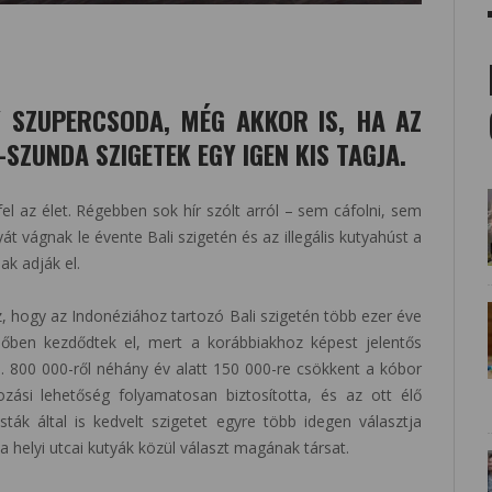
 SZUPERCSODA, MÉG AKKOR IS, HA AZ
S-SZUNDA SZIGETEK EGY IGEN KIS TAGJA.
l az élet. Régebben sok hír szólt arról – sem cáfolni, sem
t vágnak le évente Bali szigetén és az illegális kutyahúst a
ak adják el.
, hogy az Indonéziához tartozó Bali szigetén több ezer éve
dőben kezdődtek el, mert a korábbiakhoz képest jelentős
n. 800 000-ről néhány év alatt 150 000-re csökkent a kóbor
ozási lehetőség folyamatosan biztosította, és az ott élő
ák által is kedvelt szigetet egyre több idegen választja
 helyi utcai kutyák közül választ magának társat.