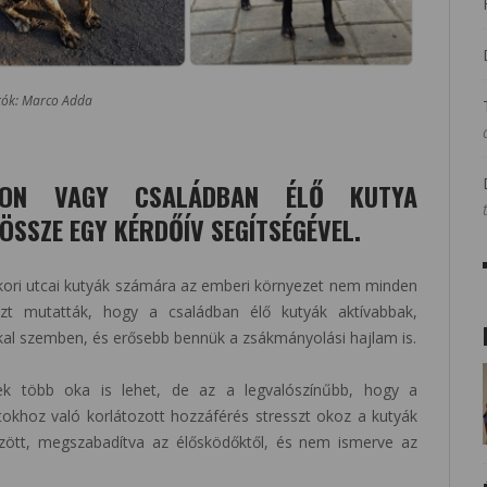
tók: Marco Adda
DON VAGY CSALÁDBAN ÉLŐ KUTYA
ÖSSZE EGY KÉRDŐÍV SEGÍTSÉGÉVEL.
gykori utcai kutyák számára az emberi környezet nem minden
zt mutatták, hogy a családban élő kutyák aktívabbak,
al szemben, és erősebb bennük a zsákmányolási hajlam is.
nek több oka is lehet, de az a legvalószínűbb, hogy a
tokhoz való korlátozott hozzáférés stresszt okoz a kutyák
zött, megszabadítva az élősködőktől, és nem ismerve az