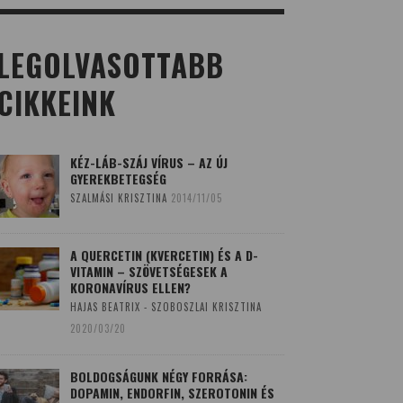
LEGOLVASOTTABB
CIKKEINK
KÉZ-LÁB-SZÁJ VÍRUS – AZ ÚJ
GYEREKBETEGSÉG
SZALMÁSI KRISZTINA
2014/11/05
A QUERCETIN (KVERCETIN) ÉS A D-
VITAMIN – SZÖVETSÉGESEK A
KORONAVÍRUS ELLEN?
HAJAS BEATRIX - SZOBOSZLAI KRISZTINA
2020/03/20
BOLDOGSÁGUNK NÉGY FORRÁSA:
DOPAMIN, ENDORFIN, SZEROTONIN ÉS