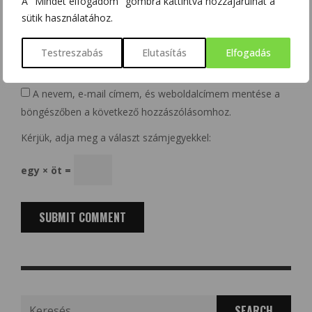
A "Mindet elfogadom" gombra kattintva hozzájárulhat a
sütik használatához.
Website
Testreszabás
Elutasítás
Elfogadás
A nevem, e-mail címem, és weboldalcímem mentése a
böngészőben a következő hozzászólásomhoz.
Kérjük, adja meg a választ számjegyekkel:
egy × öt =
Search