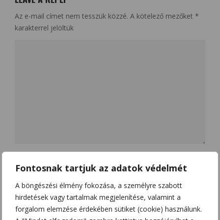
Az e-mail címet nem tesszük közzé.
A kötelező mezőket
*
karakterrel jelöltük
Name
*
Fontosnak tartjuk az adatok védelmét
A böngészési élmény fokozása, a személyre szabott
hirdetések vagy tartalmak megjelenítése, valamint a
Email
*
forgalom elemzése érdekében sütiket (cookie) használunk.