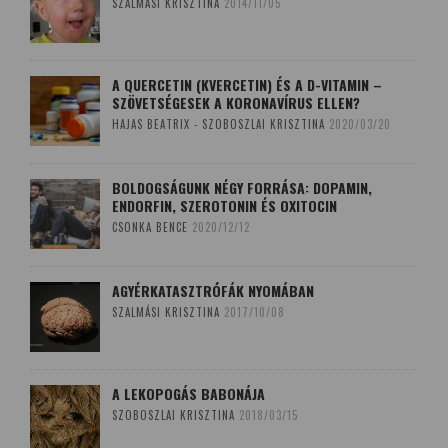
SZALMÁSI KRISZTINA
2014/11/05
A QUERCETIN (KVERCETIN) ÉS A D-VITAMIN –
SZÖVETSÉGESEK A KORONAVÍRUS ELLEN?
HAJAS BEATRIX - SZOBOSZLAI KRISZTINA
2020/03/20
BOLDOGSÁGUNK NÉGY FORRÁSA: DOPAMIN,
ENDORFIN, SZEROTONIN ÉS OXITOCIN
CSONKA BENCE
2020/12/12
AGYÉRKATASZTRÓFÁK NYOMÁBAN
SZALMÁSI KRISZTINA
2017/10/08
A LEKOPOGÁS BABONÁJA
SZOBOSZLAI KRISZTINA
2018/03/15