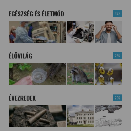
EGÉSZSÉG ÉS ÉLETMÓD
373
ÉLŐVILÁG
297
ÉVEZREDEK
207