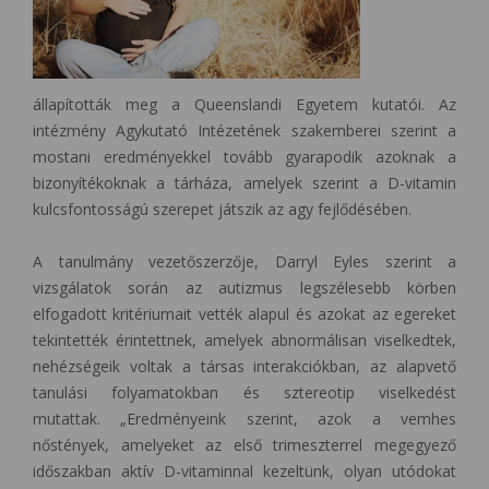
állapították meg a Queenslandi Egyetem kutatói. Az
intézmény Agykutató Intézetének szakemberei szerint a
mostani eredményekkel tovább gyarapodik azoknak a
bizonyítékoknak a tárháza, amelyek szerint a D-vitamin
kulcsfontosságú szerepet játszik az agy fejlődésében.
A tanulmány vezetőszerzője, Darryl Eyles szerint a
vizsgálatok során az autizmus legszélesebb körben
elfogadott kritériumait vették alapul és azokat az egereket
tekintették érintettnek, amelyek abnormálisan viselkedtek,
nehézségeik voltak a társas interakciókban, az alapvető
tanulási folyamatokban és sztereotip viselkedést
mutattak. „Eredményeink szerint, azok a vemhes
nőstények, amelyeket az első trimeszterrel megegyező
időszakban aktív D-vitaminnal kezeltünk, olyan utódokat