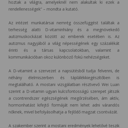
hoztak a világra, amelyeknél nem alakultak ki ezek a
rendellenességek” – mondta a kutató.
Az intézet munkatársai nemrég összefüggést találtak a
terhesség alatti D-vitaminhiány és a megnövekedő
autizmuskockázat között az emberek esetében is. Az
autizmus nagyjából a világ népességének egy százalékát
érinti és a társas kapcsolatokban, valamint a
kommunikációban okoz különböző fokú nehézségeket.
A D-vitamint a szervezet a napsütésből tudja felvenni, de
néhány élelmiszerben és táplálékkiegészítőben is
megtalálható. A mostani vizsgálatban résztvevő Wei Luan
szerint a D-vitamin ugyan kulcsfontosságú szerepet játszik
a csontrendszer egészségének megőrzésében, ám aktív,
hormonhatást kifejtő formáját nem lehet adni várandós
nőknek, mivel befolyásolhatja a fejlődő magzat csontvázát.
A szakember szerint a mostani eredmények lehetővé teszik