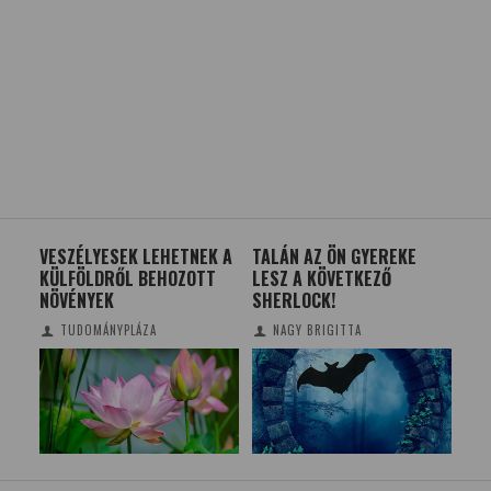
ZÉLYESEK LEHETNEK A
TALÁN AZ ÖN GYEREKE
NŐNAPI KVÍZ 
FÖLDRŐL BEHOZOTT
LESZ A KÖVETKEZŐ
MENNYIT TUD
ÉNYEK
SHERLOCK!
ÜNNEPRŐL?
UDOMÁNYPLÁZA
NAGY BRIGITTA
MESTER DORI