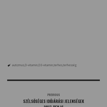
autizmus
D-vitamin
D3-vitamin
terhes
terhesség
PREVIOUS
SZÉLSŐSÉGES IDŐJÁRÁSI JELENSÉGEK