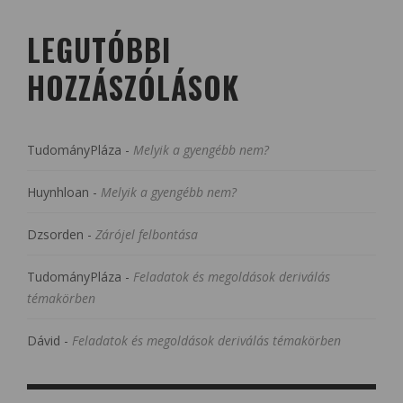
LEGUTÓBBI
HOZZÁSZÓLÁSOK
TudományPláza
-
Melyik a gyengébb nem?
Huynhloan
-
Melyik a gyengébb nem?
Dzsorden
-
Zárójel felbontása
TudományPláza
-
Feladatok és megoldások deriválás
témakörben
Dávid
-
Feladatok és megoldások deriválás témakörben