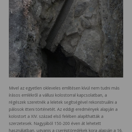
Mivel az egyetlen okleveles említésen kívül nem tudni más
írásos emlékről a vállusi kolostorral kapcsolatban, a
régészek szeretnék a leletek segítségével rekonstruálni a
pálosok itteni történetét. Az eddigi eredmények alapján a
kolostort a XIV. század első felében alapíthatták a
szerzetesek. Nagyjából 150-200 éven át lehetett
használatban, ugyanis a cseréptöredékek kora alapján a 16.