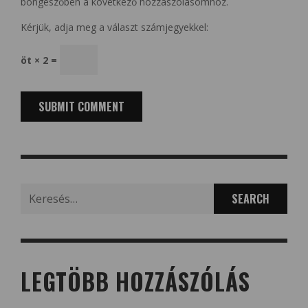
böngészőben a következő hozzászólásomhoz.
Kérjük, adja meg a választ számjegyekkel:
öt × 2 =
Search
for:
LEGTÖBB HOZZÁSZÓLÁS