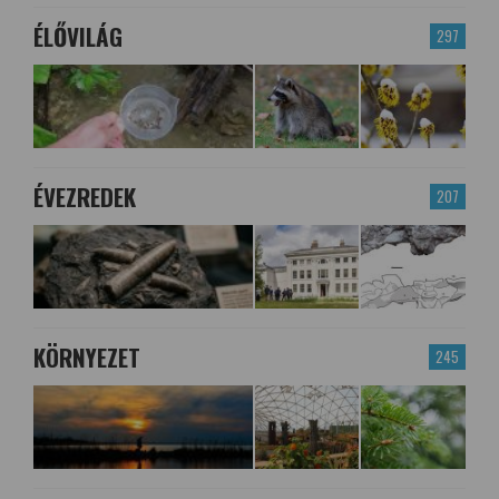
ÉLŐVILÁG
297
ÉVEZREDEK
207
KÖRNYEZET
245