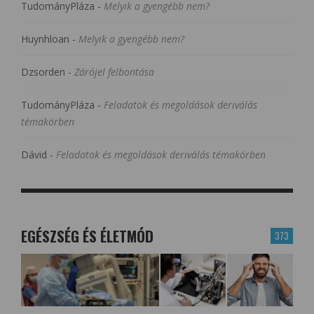
TudományPláza
-
Melyik a gyengébb nem?
Huynhloan
-
Melyik a gyengébb nem?
Dzsorden
-
Zárójel felbontása
TudományPláza
-
Feladatok és megoldások deriválás
témakörben
Dávid
-
Feladatok és megoldások deriválás témakörben
EGÉSZSÉG ÉS ÉLETMÓD
373