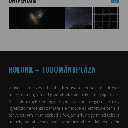
UNIVERZUM
138
RÓLUNK – TUDOMÁNYPLÁZA
Világunk összes titkát bizonyára sohasem fogjuk
megismerni, így mindig érhetnek bennünket meglepetések.
A
TudományPláza
egy olyan online magazin, amely
igyekszik mindenki számára elérhetővé és érthetővé tenni a
tényeket. Ám, nem szabad elfelejtenünk, hogy minél többet
tudunk, annál kevesebbet ismerünk ahhoz képest, amit