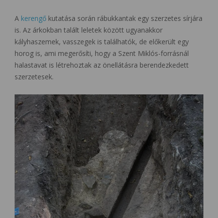
A
kerengő
kutatása során rábukkantak egy szerzetes sírjára
is. Az árkokban talált leletek között ugyanakkor
kályhaszemek, vasszegek is találhatók, de előkerült egy
horog is, ami megerősíti, hogy a Szent Miklós-forrásnál
halastavat is létrehoztak az önellátásra berendezkedett
szerzetesek.