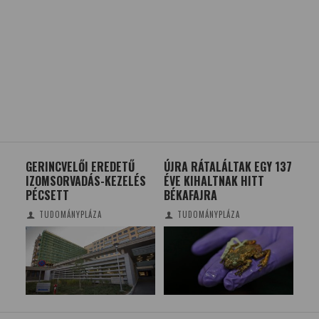
S
GERINCVELŐI EREDETŰ
ÚJRA RÁTALÁLTAK EGY 137
HÚS
IZOMSORVADÁS-KEZELÉS
ÉVE KIHALTNAK HITT
KEV
PÉCSETT
BÉKAFAJRA
TO
TUDOMÁNYPLÁZA
TUDOMÁNYPLÁZA