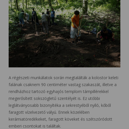
A régészeti munkálatok során megtalálták a kolostor keleti
falának csaknem 90 centiméter vastag szakaszát, illetve a
rendházhoz tartozó egyhajós templom támpillérekkel
megerősített sokszögletű szentélyét is. Ez utóbbi
leglátványosabb bizonyítéka a sekrestyéből nyíló, kőből
faragott vízelvezető vályú. Ennek közelében
kerámiatöredékeket, faragott köveket és szétszóródott
emberi csontokat is találtak.