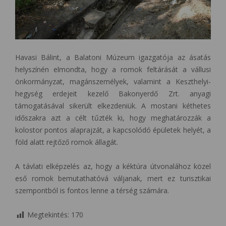
Havasi Bálint, a Balatoni Múzeum igazgatója az ásatás
helyszínén elmondta, hogy a romok feltárását a vállusi
önkormányzat, magánszemélyek, valamint a Keszthelyi-
hegység erdejeit kezelő Bakonyerdő Zrt. anyagi
támogatásával sikerült elkezdeniük. A mostani kéthetes
időszakra azt a célt tűzték ki, hogy meghatározzák a
kolostor pontos alaprajzát, a kapcsolódó épületek helyét, a
föld alatt rejtőző romok állagát.
A távlati elképzelés az, hogy a kéktúra útvonalához közel
eső romok bemutathatóvá váljanak, mert ez turisztikai
szempontból is fontos lenne a térség számára.
Megtekintés:
170