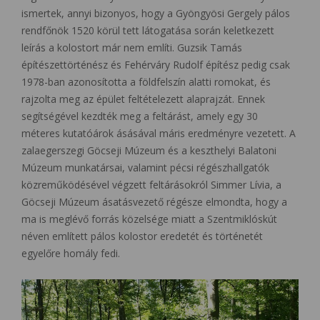
ismertek, annyi bizonyos, hogy a Gyöngyösi Gergely pálos
rendfőnök 1520 körül tett látogatása során keletkezett
leírás a kolostort már nem említi. Guzsik Tamás
építészettörténész és Fehérváry Rudolf építész pedig csak
1978-ban azonosította a földfelszín alatti romokat, és
rajzolta meg az épület feltételezett alaprajzát. Ennek
segítségével kezdték meg a feltárást, amely egy 30
méteres kutatóárok ásásával máris eredményre vezetett. A
zalaegerszegi Göcseji Múzeum és a keszthelyi Balatoni
Múzeum munkatársai, valamint pécsi régészhallgatók
közreműködésével végzett feltárásokról Simmer Lívia, a
Göcseji Múzeum ásatásvezető régésze elmondta, hogy a
ma is meglévő forrás közelsége miatt a Szentmiklóskút
néven említett pálos kolostor eredetét és történetét
egyelőre homály fedi.