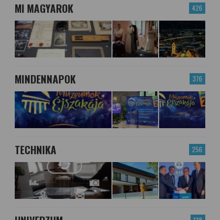
MI MAGYAROK
426
MINDENNAPOK
376
TECHNIKA
256