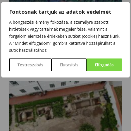
Fontosnak tartjuk az adatok védelmét
A böngészési élmény fokozása, a személyre szabott
hirdetések vagy tartalmak megjelenítése, valamint a
forgalom elemzése érdekében sütiket (cookie) használunk.
A "Mindet elfogadom" gombra kattintva hozzájárulhat a
sütik használatához.
A PANNONHALMI BENCÉS FŐAPÁTSÁG ÉSZAKI UDVARÁN NÉPES
Testreszabás
Elutasítás
Elfogadás
TEMETŐ VOLT