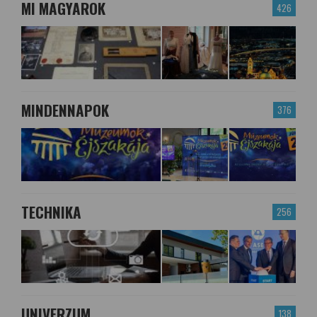
MI MAGYAROK
426
MINDENNAPOK
376
TECHNIKA
256
UNIVERZUM
138