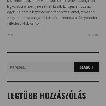
közelében bukkantak. A lábnyomok közvetlen bizonyítékai a
legkorábbi emberi jelenlétnek Észak-Európában. „Ez az
egyik, ha nem a legfontosabb felfedezés, amelyet valaha
Nagy-Britannia partjainál tettünk” – mondta a lábnyomokat
felfedező Nick Ashton, …
0
Share
Search
for:
LEGTÖBB HOZZÁSZÓLÁS