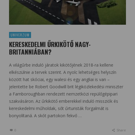
UNIVERZUM
KERESKEDELMI ŰRKIKÖTŐ NAGY-
BRITANNIÁBAN?
A világűrbe induló járatok kikötőjének 2018-ra kellene
elkészülnie a tervek szerint. A nyolc lehetséges helyszín
között hat skóciai, egy walesi és egy angliai is van –
jelentette be Robert Goodwill brit légiközlekedési miniszter
a Farnboroughban rendezett nemzetközi repülőgépipari
szakvásáron. Az űrkikötő emberekkel induló missziók és
kereskedelmi műholdak, sőt űrturisták forgalmát is
bonyolítaná. A skót partokon fekvő …
0
Share