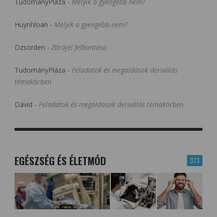
TudományPláza
-
Melyik a gyengébb nem?
Huynhloan
-
Melyik a gyengébb nem?
Dzsorden
-
Zárójel felbontása
TudományPláza
-
Feladatok és megoldások deriválás
témakörben
Dávid
-
Feladatok és megoldások deriválás témakörben
EGÉSZSÉG ÉS ÉLETMÓD
373