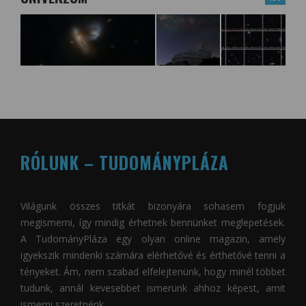
RÓLUNK – TUDOMÁNYPLÁZA
Világunk összes titkát bizonyára sohasem fogjuk
megismerni, így mindig érhetnek bennünket meglepetések.
A
TudományPláza
egy olyan online magazin, amely
igyekszik mindenki számára elérhetővé és érthetővé tenni a
tényeket. Ám, nem szabad elfelejtenünk, hogy minél többet
tudunk, annál kevesebbet ismerünk ahhoz képest, amit
ismerni szeretnénk.