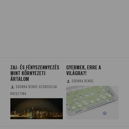
ÓL A
ZAJ- ÉS FÉNYSZENNYEZÉS
GYERMEK, ERRE A
AZ
MINT KÖRNYEZETI
VILÁGRA?!
KI
AK
ÁRTALOM
FO
CSONKA BENCE
CSONKA BENCE-SZOBOSZLAI
KRISZTINA