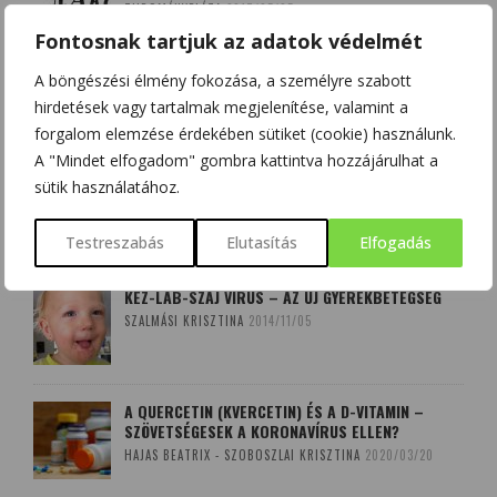
TUDOMÁNYPLÁZA
2017/05/05
Fontosnak tartjuk az adatok védelmét
A böngészési élmény fokozása, a személyre szabott
hirdetések vagy tartalmak megjelenítése, valamint a
forgalom elemzése érdekében sütiket (cookie) használunk.
LEGOLVASOTTABB
A "Mindet elfogadom" gombra kattintva hozzájárulhat a
sütik használatához.
CIKKEINK
Testreszabás
Elutasítás
Elfogadás
KÉZ-LÁB-SZÁJ VÍRUS – AZ ÚJ GYEREKBETEGSÉG
SZALMÁSI KRISZTINA
2014/11/05
A QUERCETIN (KVERCETIN) ÉS A D-VITAMIN –
SZÖVETSÉGESEK A KORONAVÍRUS ELLEN?
HAJAS BEATRIX - SZOBOSZLAI KRISZTINA
2020/03/20