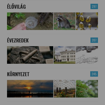
ÉLŐVILÁG
297
ÉVEZREDEK
207
KÖRNYEZET
245