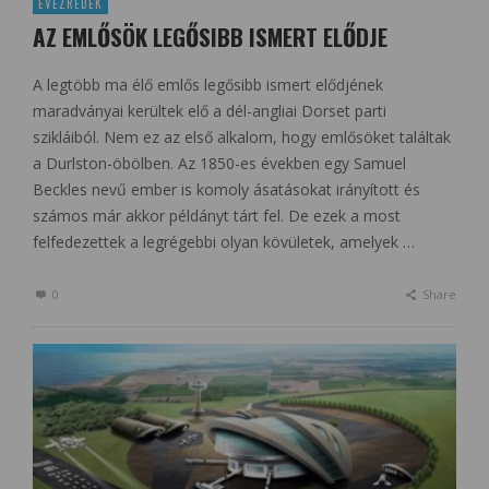
ÉVEZREDEK
AZ EMLŐSÖK LEGŐSIBB ISMERT ELŐDJE
A legtöbb ma élő emlős legősibb ismert elődjének
maradványai kerültek elő a dél-angliai Dorset parti
szikláiból. Nem ez az első alkalom, hogy emlősöket találtak
a Durlston-öbölben. Az 1850-es években egy Samuel
Beckles nevű ember is komoly ásatásokat irányított és
számos már akkor példányt tárt fel. De ezek a most
felfedezettek a legrégebbi olyan kövületek, amelyek …
0
Share