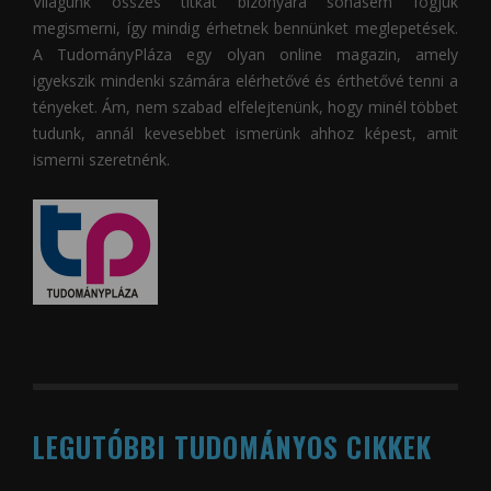
Világunk összes titkát bizonyára sohasem fogjuk
megismerni, így mindig érhetnek bennünket meglepetések.
A
TudományPláza
egy olyan online magazin, amely
igyekszik mindenki számára elérhetővé és érthetővé tenni a
tényeket. Ám, nem szabad elfelejtenünk, hogy minél többet
tudunk, annál kevesebbet ismerünk ahhoz képest, amit
ismerni szeretnénk.
LEGUTÓBBI TUDOMÁNYOS CIKKEK