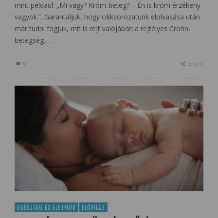
mint például: „Mi vagy? Króm-beteg? – Én is króm érzékeny
vagyok.”. Garantáljuk, hogy cikksorozatunk elolvasása után
már tudni fogjuk, mit is rejt valójában a rejtélyes Crohn-
betegség. …
0
Share
EGÉSZSÉG ÉS ÉLETMÓD
ÉLŐVILÁG