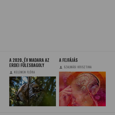
A 2020. ÉV MADARA AZ
A FEJFÁJÁS
AZ 
ERDEI FÜLESBAGOLY
MŰ
SZALMÁSI KRISZTINA
K
GY
KELEMEN FLÓRA