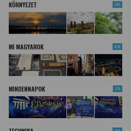
KÖRNYEZET
245
MI MAGYAROK
426
MINDENNAPOK
376
TECHNIKA
256