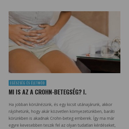
EGÉSZSÉG ÉS ÉLETMÓD
MI IS AZ A CROHN-BETEGSÉG? I.
Ha jobban körülnézünk, és egy kicsit utánajárunk, akkor
rájöhetünk, hogy akár közvetlen környezetünkben, baráti
körünkben is akadnak Crohn-beteg emberek. Így ma már
egyre kevesebben teszik fel az olyan tudatlan kérdéseket,