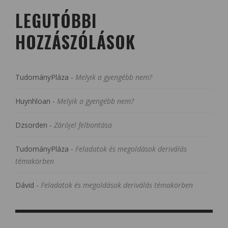
LEGUTÓBBI
HOZZÁSZÓLÁSOK
TudományPláza
-
Melyik a gyengébb nem?
Huynhloan
-
Melyik a gyengébb nem?
Dzsorden
-
Zárójel felbontása
TudományPláza
-
Feladatok és megoldások deriválás
témakörben
Dávid
-
Feladatok és megoldások deriválás témakörben