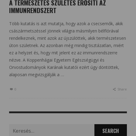
A TERMÉSZETES SZÜLETÉS ERŐSÍTI AZ
IMMUNRENDSZERT
Több kutatás is azt mutatja, hogy azok a csecsemők, akik
császármetszéssel jönnek világra másmilyen bélflórával
rendelkeznek, mint azok az újszülöttek, akik természetesen
úton születnek. Az azonban még mindig tisztázatlan, miért
ez a helyzet és, hogy mit jelent ez az immunrendszerre
nézve. A Koppenhágai Egyetem Egészségügyi és
Orvostudományok Karának kutatói ezért úgy döntöttek,
alaposan megvizsgálják a …
0
Share
Search
for: