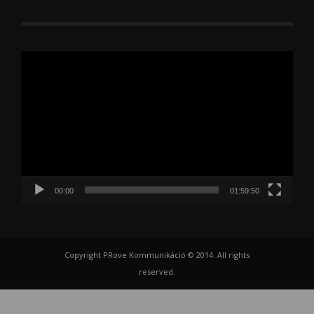
Videólejátszó
00:00
01:59:50
Copyright PRove Kommunikáció © 2014. All rights
reserved.