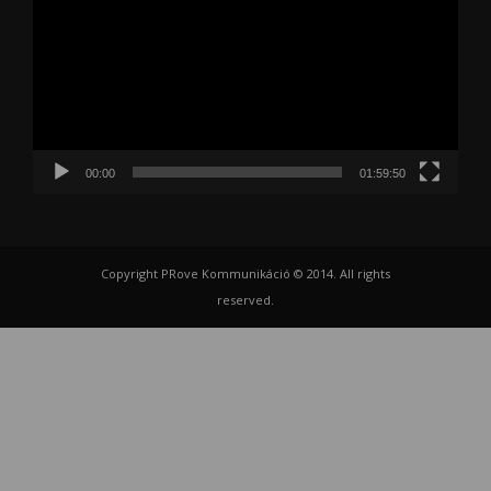
00:00
01:59:50
Copyright PRove Kommunikáció © 2014. All rights
reserved.