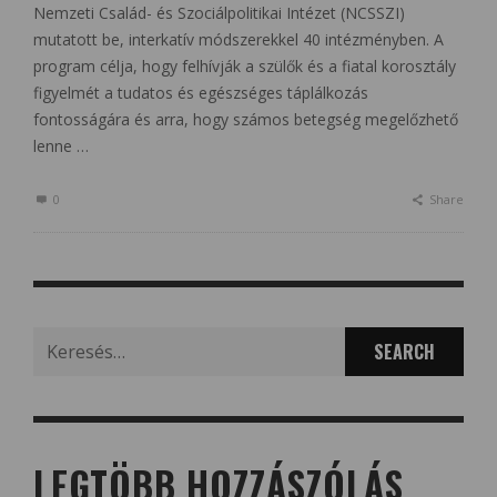
Nemzeti Család- és Szociálpolitikai Intézet (NCSSZI)
mutatott be, interkatív módszerekkel 40 intézményben. A
program célja, hogy felhívják a szülők és a fiatal korosztály
figyelmét a tudatos és egészséges táplálkozás
fontosságára és arra, hogy számos betegség megelőzhető
lenne …
0
Share
Search
for:
LEGTÖBB HOZZÁSZÓLÁS