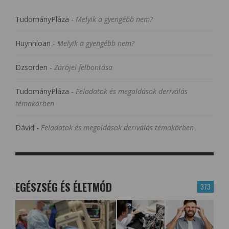
TudományPláza
-
Melyik a gyengébb nem?
Huynhloan
-
Melyik a gyengébb nem?
Dzsorden
-
Zárójel felbontása
TudományPláza
-
Feladatok és megoldások deriválás
témakörben
Dávid
-
Feladatok és megoldások deriválás témakörben
EGÉSZSÉG ÉS ÉLETMÓD
373