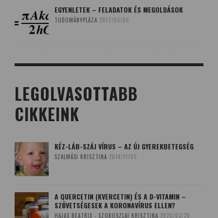
EGYENLETEK – FELADATOK ÉS MEGOLDÁSOK
TUDOMÁNYPLÁZA
2017/05/05
LEGOLVASOTTABB
CIKKEINK
KÉZ-LÁB-SZÁJ VÍRUS – AZ ÚJ GYEREKBETEGSÉG
SZALMÁSI KRISZTINA
2014/11/05
A QUERCETIN (KVERCETIN) ÉS A D-VITAMIN –
SZÖVETSÉGESEK A KORONAVÍRUS ELLEN?
HAJAS BEATRIX - SZOBOSZLAI KRISZTINA
2020/03/20