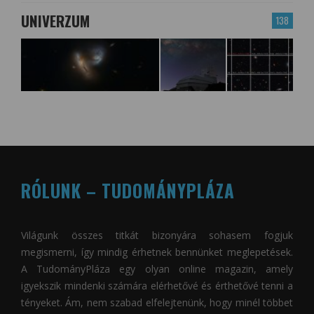
UNIVERZUM
138
RÓLUNK – TUDOMÁNYPLÁZA
Világunk összes titkát bizonyára sohasem fogjuk
megismerni, így mindig érhetnek bennünket meglepetések.
A
TudományPláza
egy olyan online magazin, amely
igyekszik mindenki számára elérhetővé és érthetővé tenni a
tényeket. Ám, nem szabad elfelejtenünk, hogy minél többet