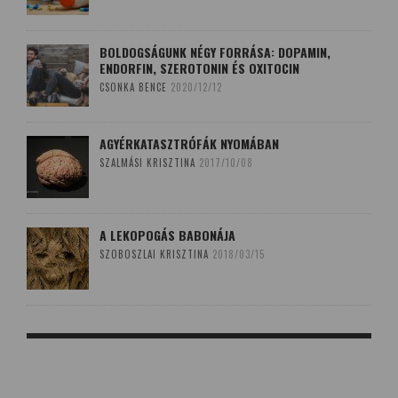
BOLDOGSÁGUNK NÉGY FORRÁSA: DOPAMIN,
ENDORFIN, SZEROTONIN ÉS OXITOCIN
CSONKA BENCE
2020/12/12
AGYÉRKATASZTRÓFÁK NYOMÁBAN
SZALMÁSI KRISZTINA
2017/10/08
A LEKOPOGÁS BABONÁJA
SZOBOSZLAI KRISZTINA
2018/03/15