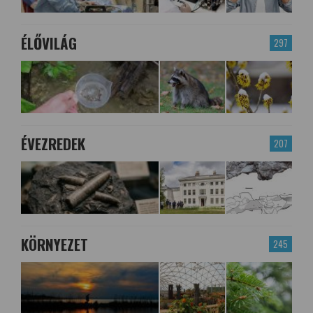
ÉLŐVILÁG
297
ÉVEZREDEK
207
KÖRNYEZET
245