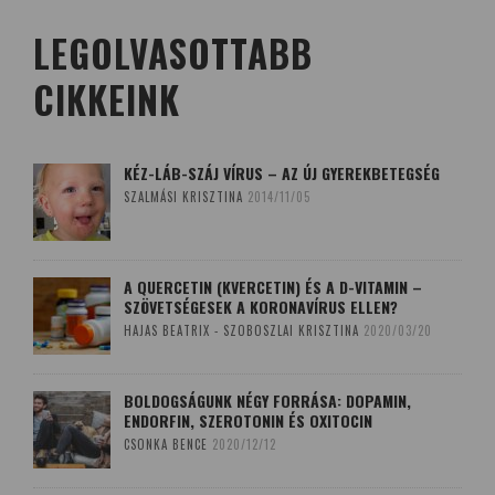
LEGOLVASOTTABB
CIKKEINK
KÉZ-LÁB-SZÁJ VÍRUS – AZ ÚJ GYEREKBETEGSÉG
SZALMÁSI KRISZTINA
2014/11/05
A QUERCETIN (KVERCETIN) ÉS A D-VITAMIN –
SZÖVETSÉGESEK A KORONAVÍRUS ELLEN?
HAJAS BEATRIX - SZOBOSZLAI KRISZTINA
2020/03/20
BOLDOGSÁGUNK NÉGY FORRÁSA: DOPAMIN,
ENDORFIN, SZEROTONIN ÉS OXITOCIN
CSONKA BENCE
2020/12/12