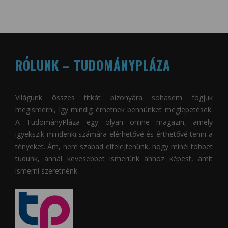
RÓLUNK – TUDOMÁNYPLÁZA
Világunk összes titkát bizonyára sohasem fogjuk
megismerni, így mindig érhetnek bennünket meglepetések.
A
TudományPláza
egy olyan online magazin, amely
igyekszik mindenki számára elérhetővé és érthetővé tenni a
tényeket. Ám, nem szabad elfelejtenünk, hogy minél többet
tudunk, annál kevesebbet ismerünk ahhoz képest, amit
ismerni szeretnénk.