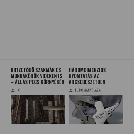
KIFIZETŐDŐ SZAKMÁK ÉS
HÁROMDIMENZIÓS
NO
MUNKAKÖRÖK VIDÉKEN IS
NYOMTATÁS AZ
A 
HEZ
– ÁLLÁS PÉCS KÖRNYÉKÉN
ARCSEBÉSZETBEN
(X)
TUDOMÁNYPLÁZA