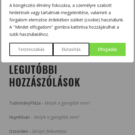
A böngészési élmény fokozása, a személyre szabott
hirdetések vagy tartalmak megjelenítése, valamint a
forgalom elemzése érdekében sütiket (cookie) használunk.
A "Mindet elfogadom" gombra kattintva hozzájárulhat a
sütik használatához.
Testreszabás
Elutasítás
Elfogadás
LEGUTÓBBI
HOZZÁSZÓLÁSOK
TudományPláza
-
Melyik a gyengébb nem?
Huynhloan
-
Melyik a gyengébb nem?
Dzsorden
-
Zárójel felbontása