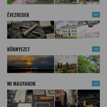
ÉVEZREDEK
207
KÖRNYEZET
245
MI MAGYAROK
426