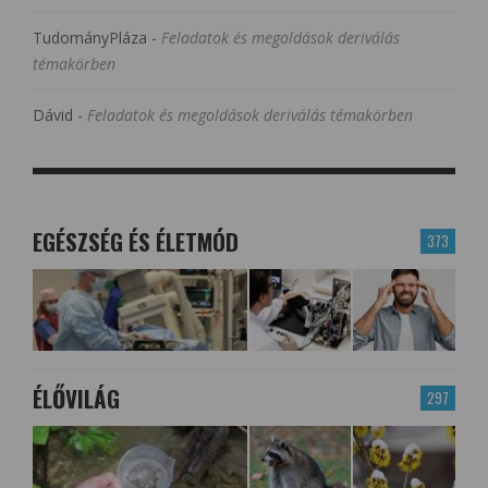
TudományPláza
-
Feladatok és megoldások deriválás
témakörben
Dávid
-
Feladatok és megoldások deriválás témakörben
EGÉSZSÉG ÉS ÉLETMÓD
373
ÉLŐVILÁG
297