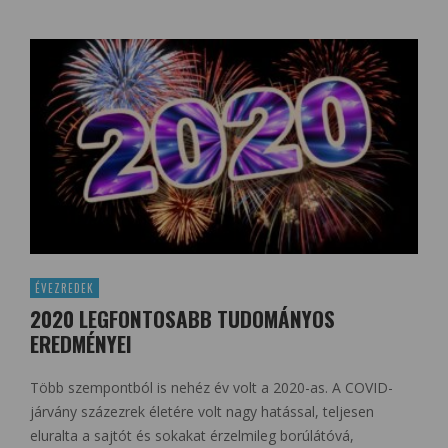
ÉVEZREDEK
2020 LEGFONTOSABB TUDOMÁNYOS
EREDMÉNYEI
Több szempontból is nehéz év volt a 2020-as. A COVID-
járvány százezrek életére volt nagy hatással, teljesen
eluralta a sajtót és sokakat érzelmileg borúlátóvá,