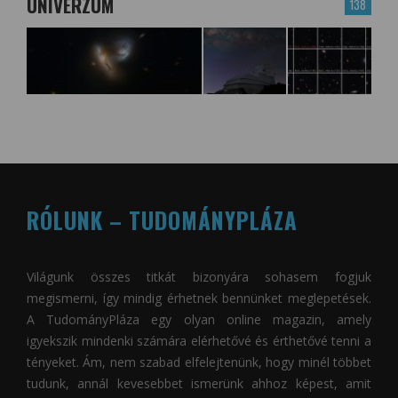
UNIVERZUM
138
RÓLUNK – TUDOMÁNYPLÁZA
Világunk összes titkát bizonyára sohasem fogjuk
megismerni, így mindig érhetnek bennünket meglepetések.
A
TudományPláza
egy olyan online magazin, amely
igyekszik mindenki számára elérhetővé és érthetővé tenni a
tényeket. Ám, nem szabad elfelejtenünk, hogy minél többet
tudunk, annál kevesebbet ismerünk ahhoz képest, amit