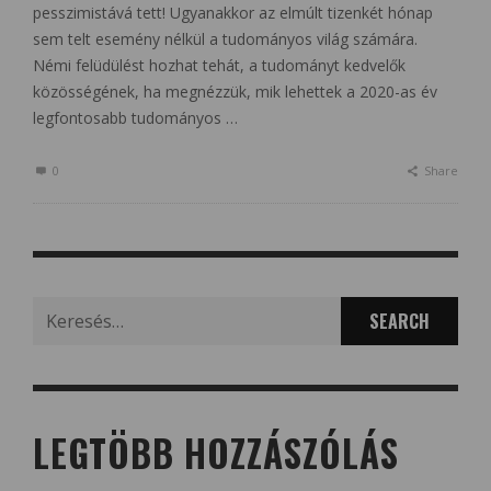
pesszimistává tett! Ugyanakkor az elmúlt tizenkét hónap
sem telt esemény nélkül a tudományos világ számára.
Némi felüdülést hozhat tehát, a tudományt kedvelők
közösségének, ha megnézzük, mik lehettek a 2020-as év
legfontosabb tudományos …
0
Share
Search
for:
LEGTÖBB HOZZÁSZÓLÁS