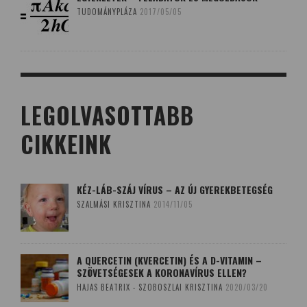
TUDOMÁNYPLÁZA
2017/05/05
LEGOLVASOTTABB
CIKKEINK
KÉZ-LÁB-SZÁJ VÍRUS – AZ ÚJ GYEREKBETEGSÉG
SZALMÁSI KRISZTINA
2014/11/05
A QUERCETIN (KVERCETIN) ÉS A D-VITAMIN –
SZÖVETSÉGESEK A KORONAVÍRUS ELLEN?
HAJAS BEATRIX - SZOBOSZLAI KRISZTINA
2020/03/20