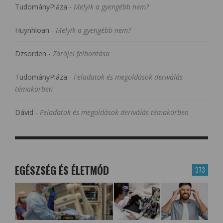
TudományPláza
-
Melyik a gyengébb nem?
Huynhloan
-
Melyik a gyengébb nem?
Dzsorden
-
Zárójel felbontása
TudományPláza
-
Feladatok és megoldások deriválás
témakörben
Dávid
-
Feladatok és megoldások deriválás témakörben
EGÉSZSÉG ÉS ÉLETMÓD
373