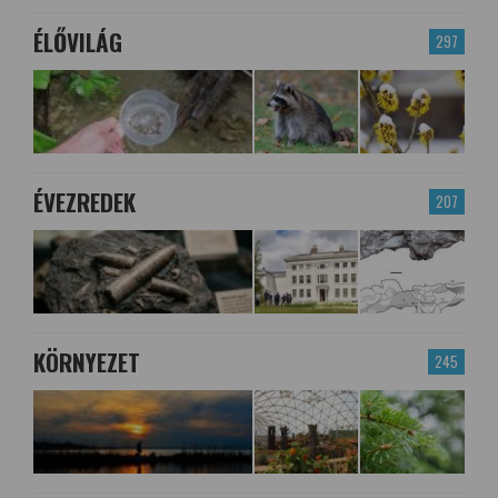
ÉLŐVILÁG
297
ÉVEZREDEK
207
KÖRNYEZET
245