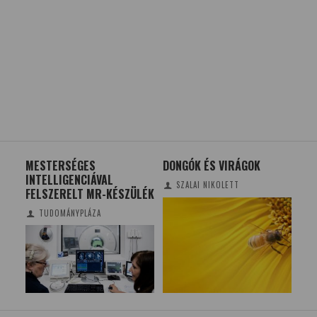
MESTERSÉGES
DONGÓK ÉS VIRÁGOK
BR
INTELLIGENCIÁVAL
EL
SZALAI NIKOLETT
FELSZERELT MR-KÉSZÜLÉK
KÉ
TUDOMÁNYPLÁZA