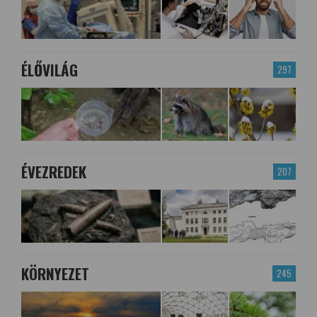
ÉLŐVILÁG
297
ÉVEZREDEK
207
KÖRNYEZET
245