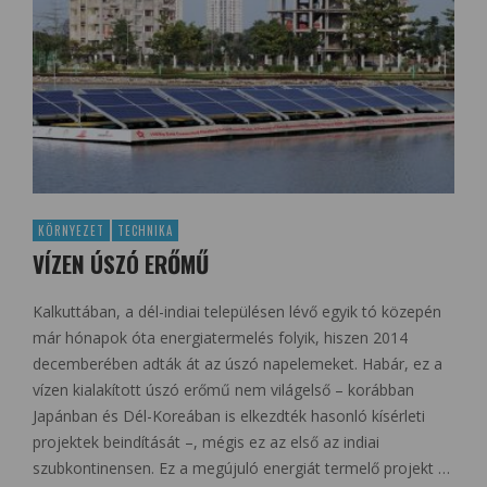
KÖRNYEZET
TECHNIKA
VÍZEN ÚSZÓ ERŐMŰ
Kalkuttában, a dél-indiai településen lévő egyik tó közepén
már hónapok óta energiatermelés folyik, hiszen 2014
decemberében adták át az úszó napelemeket. Habár, ez a
vízen kialakított úszó erőmű nem világelső – korábban
Japánban és Dél-Koreában is elkezdték hasonló kísérleti
projektek beindítását –, mégis ez az első az indiai
szubkontinensen. Ez a megújuló energiát termelő projekt …