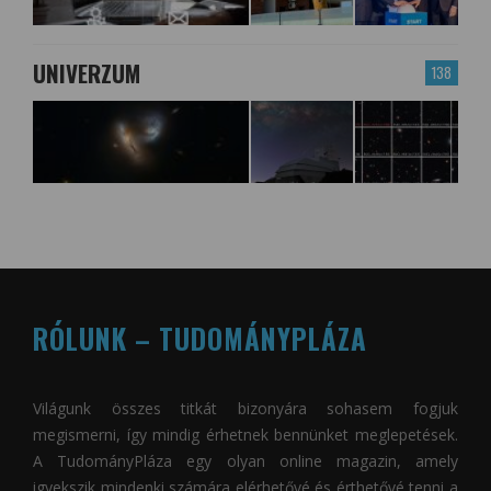
UNIVERZUM
138
RÓLUNK – TUDOMÁNYPLÁZA
Világunk összes titkát bizonyára sohasem fogjuk
megismerni, így mindig érhetnek bennünket meglepetések.
A
TudományPláza
egy olyan online magazin, amely
igyekszik mindenki számára elérhetővé és érthetővé tenni a