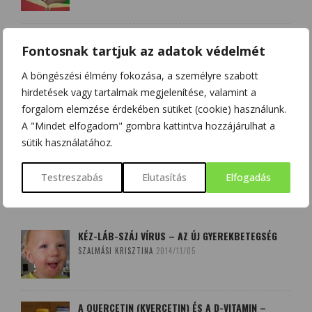
EGYENLETEK – FELADATOK ÉS MEGOLDÁSOK
Fontosnak tartjuk az adatok védelmét
TUDOMÁNYPLÁZA
2017/05/05
A böngészési élmény fokozása, a személyre szabott
hirdetések vagy tartalmak megjelenítése, valamint a
forgalom elemzése érdekében sütiket (cookie) használunk.
A "Mindet elfogadom" gombra kattintva hozzájárulhat a
sütik használatához.
LEGOLVASOTTABB
Testreszabás
Elutasítás
Elfogadás
CIKKEINK
KÉZ-LÁB-SZÁJ VÍRUS – AZ ÚJ GYEREKBETEGSÉG
SZALMÁSI KRISZTINA
2014/11/05
A QUERCETIN (KVERCETIN) ÉS A D-VITAMIN –