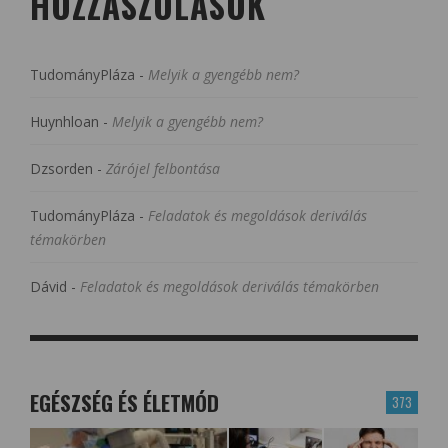
HOZZÁSZÓLÁSOK
TudományPláza
-
Melyik a gyengébb nem?
Huynhloan
-
Melyik a gyengébb nem?
Dzsorden
-
Zárójel felbontása
TudományPláza
-
Feladatok és megoldások deriválás
témakörben
Dávid
-
Feladatok és megoldások deriválás témakörben
EGÉSZSÉG ÉS ÉLETMÓD
373