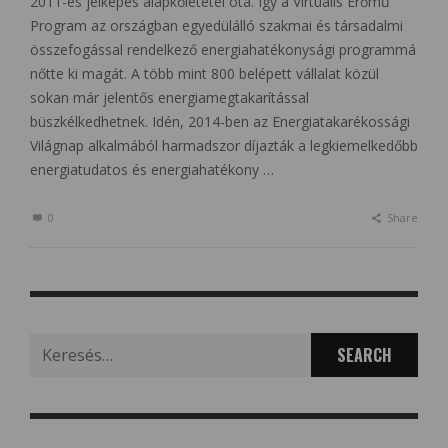
2011-es jelképes alapkőletétel óta. Így a Virtuális Erőmű
Program az országban egyedülálló szakmai és társadalmi
összefogással rendelkező energiahatékonysági programmá
nőtte ki magát. A több mint 800 belépett vállalat közül
sokan már jelentős energiamegtakarítással
büszkélkedhetnek. Idén, 2014-ben az Energiatakarékossági
Világnap alkalmából harmadszor díjazták a legkiemelkedőbb
energiatudatos és energiahatékony …
0
Share
Search
for: