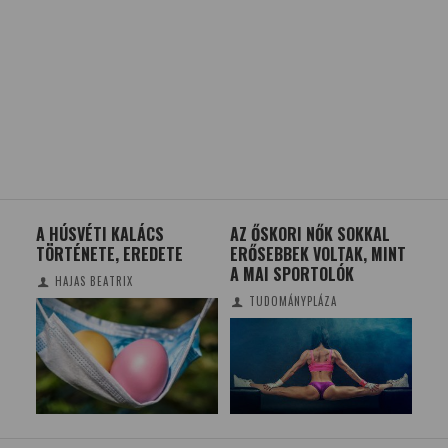
TEK
A HÚSVÉTI KALÁCS
AZ ŐSKORI NŐK SOKKAL
EZE
TÖRTÉNETE, EREDETE
ERŐSEBBEK VOLTAK, MINT
KER
A MAI SPORTOLÓK
SZÉ
HAJAS BEATRIX
TUDOMÁNYPLÁZA