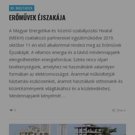
MI MAGYAROK
ERŐMŰVEK ÉJSZAKÁJA
A Magyar Energetikai és Közmű-szabályozási Hivatal
(MEKH) csatlakozó partnereivel együttműködve 2019.
október 11-én első alkalommal rendezi meg az Erőművek
Éjszakáját. A villamos energia és a távhő mindennapjaink
elengedhetetlen energiaforrásai. Szinte nincs olyan
tevékenységünk, amelyhez ne használnánk valamilyen
formában az elektromosságot. Árammal működtetjük
háztartási eszközeinket, áramot használunk otthonaink és
közintézményeink világításához és a közlekedéshez.
Mindennapjaink kényelmét …
0
Share