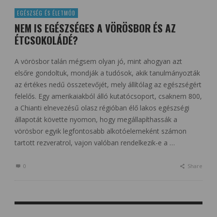
EGÉSZSÉG ÉS ÉLETMÓD
NEM IS EGÉSZSÉGES A VÖRÖSBOR ÉS AZ
ÉTCSOKOLÁDÉ?
A vörösbor talán mégsem olyan jó, mint ahogyan azt
elsőre gondoltuk, mondják a tudósok, akik tanulmányozták
az értékes nedű összetevőjét, mely állítólag az egészségért
felelős. Egy amerikaiakból álló kutatócsoport, csaknem 800,
a Chianti elnevezésű olasz régióban élő lakos egészségi
állapotát követte nyomon, hogy megállapíthassák a
vörösbor egyik legfontosabb alkotóelemeként számon
tartott rezveratrol, vajon valóban rendelkezik-e a …
0
Share