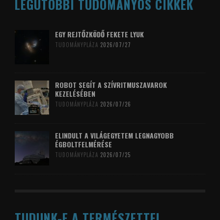
LEGUTÓBBI TUDOMÁNYOS CIKKEK
EGY REJTŐZKÖDŐ FEKETE LYUK
TUDOMÁNYPLÁZA
2026/07/27
ROBOT SEGÍT A SZÍVRITMUSZAVAROK
KEZELÉSÉBEN
TUDOMÁNYPLÁZA
2026/07/26
ELINDULT A VILÁGEGYETEM LEGNAGYOBB
ÉGBOLTFELMÉRÉSE
TUDOMÁNYPLÁZA
2026/07/25
TUDUNK-E A TERMÉSZETTEL