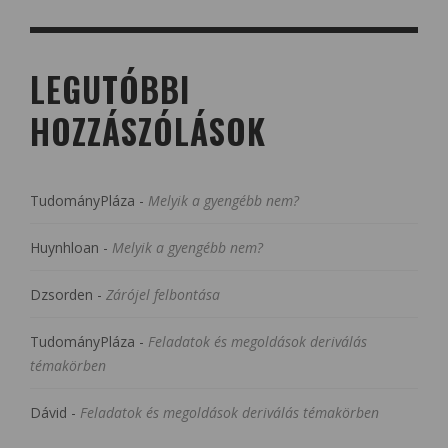
LEGUTÓBBI
HOZZÁSZÓLÁSOK
TudományPláza
-
Melyik a gyengébb nem?
Huynhloan
-
Melyik a gyengébb nem?
Dzsorden
-
Zárójel felbontása
TudományPláza
-
Feladatok és megoldások deriválás
témakörben
Dávid
-
Feladatok és megoldások deriválás témakörben