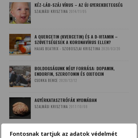
KÉZ-LÁB-SZÁJ VÍRUS – AZ ÚJ GYEREKBETEGSÉG
SZALMÁSI KRISZTINA
2014/11/05
A QUERCETIN (KVERCETIN) ÉS A D-VITAMIN –
SZÖVETSÉGESEK A KORONAVÍRUS ELLEN?
HAJAS BEATRIX - SZOBOSZLAI KRISZTINA
2020/03/20
BOLDOGSÁGUNK NÉGY FORRÁSA: DOPAMIN,
ENDORFIN, SZEROTONIN ÉS OXITOCIN
CSONKA BENCE
2020/12/12
AGYÉRKATASZTRÓFÁK NYOMÁBAN
SZALMÁSI KRISZTINA
2017/10/08
A LEKOPOGÁS BABONÁJA
Fontosnak tartjuk az adatok védelmét