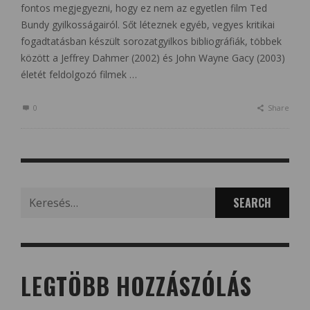
fontos megjegyezni, hogy ez nem az egyetlen film Ted
Bundy gyilkosságairól. Sőt léteznek egyéb, vegyes kritikai
fogadtatásban készült sorozatgyilkos bibliográfiák, többek
között a Jeffrey Dahmer (2002) és John Wayne Gacy (2003)
életét feldolgozó filmek …
0
Share
Search
for:
LEGTÖBB HOZZÁSZÓLÁS