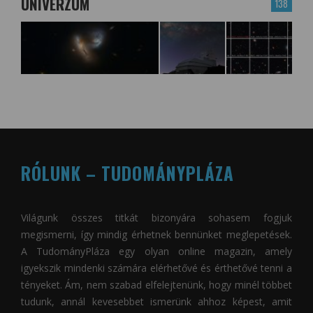
UNIVERZUM
138
RÓLUNK – TUDOMÁNYPLÁZA
Világunk összes titkát bizonyára sohasem fogjuk
megismerni, így mindig érhetnek bennünket meglepetések.
A
TudományPláza
egy olyan online magazin, amely
igyekszik mindenki számára elérhetővé és érthetővé tenni a
tényeket. Ám, nem szabad elfelejtenünk, hogy minél többet
tudunk, annál kevesebbet ismerünk ahhoz képest, amit