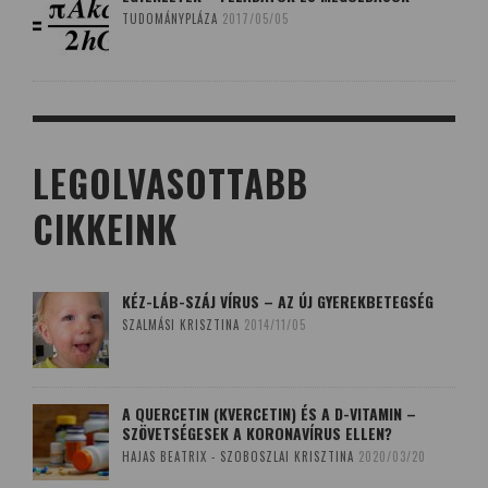
TUDOMÁNYPLÁZA
2017/05/05
LEGOLVASOTTABB
CIKKEINK
KÉZ-LÁB-SZÁJ VÍRUS – AZ ÚJ GYEREKBETEGSÉG
SZALMÁSI KRISZTINA
2014/11/05
A QUERCETIN (KVERCETIN) ÉS A D-VITAMIN –
SZÖVETSÉGESEK A KORONAVÍRUS ELLEN?
HAJAS BEATRIX - SZOBOSZLAI KRISZTINA
2020/03/20