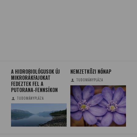
ÁSI
A HIDROBIOLÓGUSOK ÚJ
NEMZETKÖZI NŐNAP
A 
AT
MIKRORÁKFAJOKAT
TUDOMÁNYPLÁZA
FEDEZTEK FEL A
PUTORANA-FENNSÍKON
TUDOMÁNYPLÁZA