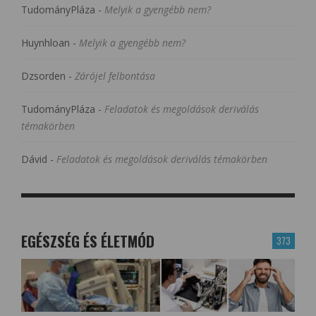
TudományPláza
-
Melyik a gyengébb nem?
Huynhloan
-
Melyik a gyengébb nem?
Dzsorden
-
Zárójel felbontása
TudományPláza
-
Feladatok és megoldások deriválás
témakörben
Dávid
-
Feladatok és megoldások deriválás témakörben
EGÉSZSÉG ÉS ÉLETMÓD
373