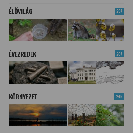
ÉLŐVILÁG
297
ÉVEZREDEK
207
KÖRNYEZET
245