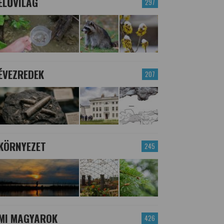
ÉLŐVILÁG
297
ÉVEZREDEK
207
KÖRNYEZET
245
MI MAGYAROK
426