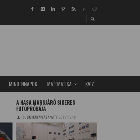
MINDENNAPOK
MATEMATIKA
KVÍZ
A NASA MARSJÁRÓ SIKERES
VESZÉLYRE ADOTT 
FUTÓPRÓBÁJA
TUDOMÁNYPLÁZA
20
TUDOMÁNYPLÁZA/MTI
2019/12/31