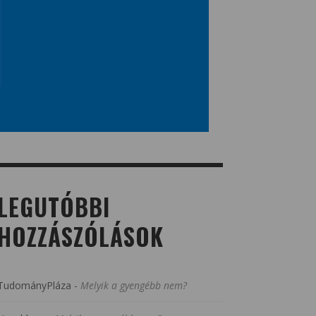
LEGUTÓBBI
HOZZÁSZÓLÁSOK
TudományPláza
-
Melyik a gyengébb nem?