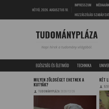
IMPRESSZUM
MÉDIAAJÁN
HÉTFŐ, 2026. AUGUSZTUS 10.
HOZZÁSZÓLÁSI SZABÁLYZA
TUDOMÁNYPLÁZA
Napi hírek a tudomány világából.
EGÉSZSÉG ÉS ÉLETMÓD
TECHNIKA
UNIV
 – 18 IDEI
MILYEN ZÖLDSÉGET EHETNEK A
KÉT L
KUTYÁK?
SZE
4/05/19
TUDOMÁNYPLÁZA
2020/12/26