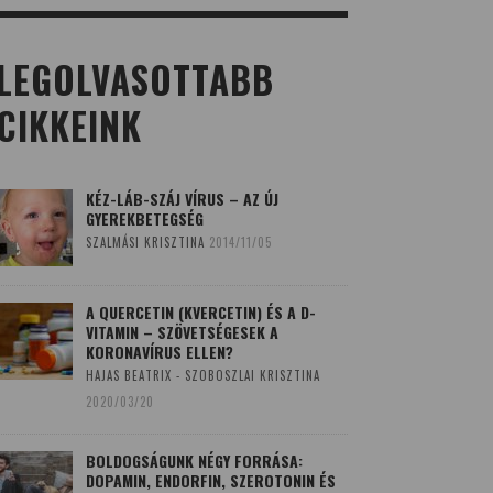
LEGOLVASOTTABB
CIKKEINK
KÉZ-LÁB-SZÁJ VÍRUS – AZ ÚJ
GYEREKBETEGSÉG
SZALMÁSI KRISZTINA
2014/11/05
A QUERCETIN (KVERCETIN) ÉS A D-
VITAMIN – SZÖVETSÉGESEK A
KORONAVÍRUS ELLEN?
HAJAS BEATRIX - SZOBOSZLAI KRISZTINA
2020/03/20
BOLDOGSÁGUNK NÉGY FORRÁSA:
DOPAMIN, ENDORFIN, SZEROTONIN ÉS