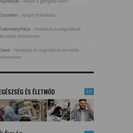
Huynhloan
-
Melyik a gyengébb nem?
Dzsorden
-
Zárójel felbontása
TudományPláza
-
Feladatok és megoldások
deriválás témakörben
Dávid
-
Feladatok és megoldások deriválás
témakörben
EGÉSZSÉG ÉS ÉLETMÓD
373