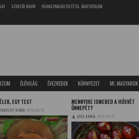
LAT
SZERZŐI JOGOK
FELHASZNÁLÁSI FELTÉTEL, ADATVÉDELEM
T
ERZUM
ÉLŐVILÁG
ÉVEZREDEK
KÖRNYEZET
MI, MAGYAROK
ÉLEK, EGY TEST
MENNYIRE ISMERED A HÚSVÉT
ÜNNEPÉT?
RDAHELYI DIÁNA
2014/05/16
AIDA KAMAL
2021/03/31