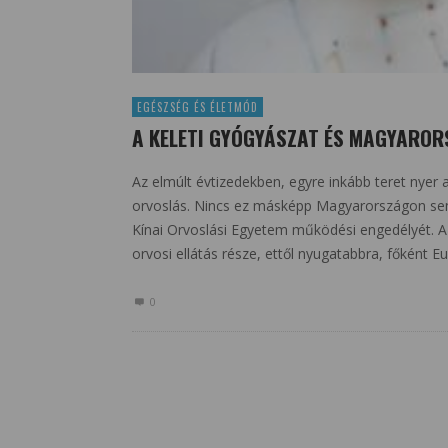
EGÉSZSÉG ÉS ÉLETMÓD
A KELETI GYÓGYÁSZAT ÉS MAGYAROR
Az elmúlt évtizedekben, egyre inkább teret nyer a
orvoslás. Nincs ez másképp Magyarországon sem
Kínai Orvoslási Egyetem működési engedélyét. A
orvosi ellátás része, ettől nyugatabbra, főként
0