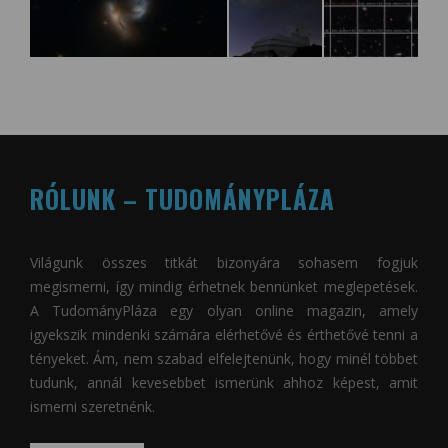
RÓLUNK – TUDOMÁNYPLÁZA
Világunk összes titkát bizonyára sohasem fogjuk
megismerni, így mindig érhetnek bennünket meglepetések.
A
TudományPláza
egy olyan online magazin, amely
igyekszik mindenki számára elérhetővé és érthetővé tenni a
tényeket. Ám, nem szabad elfelejtenünk, hogy minél többet
tudunk, annál kevesebbet ismerünk ahhoz képest, amit
ismerni szeretnénk.