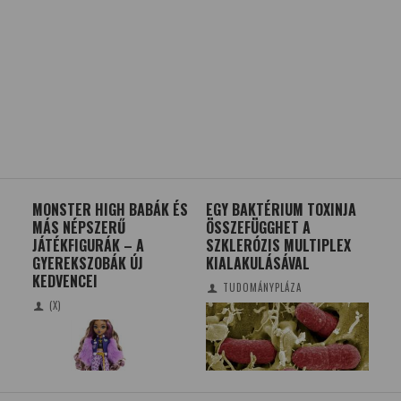
MONSTER HIGH BABÁK ÉS
EGY BAKTÉRIUM TOXINJA
ALT
MÁS NÉPSZERŰ
ÖSSZEFÜGGHET A
EN
JÁTÉKFIGURÁK – A
SZKLERÓZIS MULTIPLEX
A
GYEREKSZOBÁK ÚJ
KIALAKULÁSÁVAL
KEDVENCEI
TUDOMÁNYPLÁZA
(X)