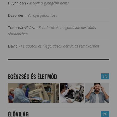
Huynhloan
-
Melyik a gyengébb nem?
Dzsorden
-
Zárójel felbontása
TudományPláza
-
Feladatok és megoldások deriválás
témakörben
Dávid
-
Feladatok és megoldások deriválás témakörben
EGÉSZSÉG ÉS ÉLETMÓD
373
ÉLŐVILÁG
297