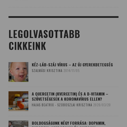
LEGOLVASOTTABB
CIKKEINK
KÉZ-LÁB-SZÁJ VÍRUS – AZ ÚJ GYEREKBETEGSÉG
SZALMÁSI KRISZTINA
2014/11/05
A QUERCETIN (KVERCETIN) ÉS A D-VITAMIN –
SZÖVETSÉGESEK A KORONAVÍRUS ELLEN?
HAJAS BEATRIX - SZOBOSZLAI KRISZTINA
2020/03/20
BOLDOGSÁGUNK NÉGY FORRÁSA: DOPAMIN,