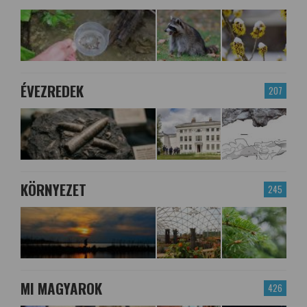
ÉVEZREDEK
207
KÖRNYEZET
245
MI MAGYAROK
426