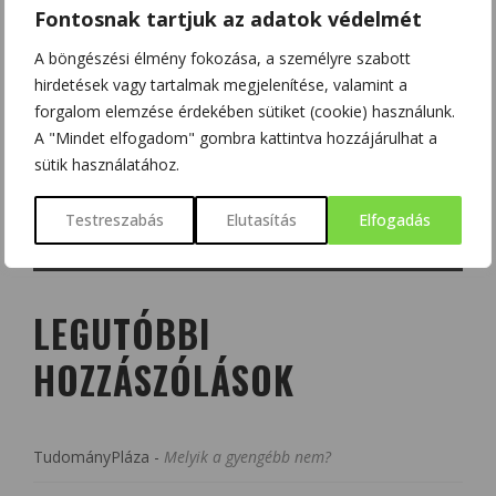
Fontosnak tartjuk az adatok védelmét
A böngészési élmény fokozása, a személyre szabott
hirdetések vagy tartalmak megjelenítése, valamint a
forgalom elemzése érdekében sütiket (cookie) használunk.
A "Mindet elfogadom" gombra kattintva hozzájárulhat a
sütik használatához.
Testreszabás
Elutasítás
Elfogadás
LEGUTÓBBI
HOZZÁSZÓLÁSOK
TudományPláza
-
Melyik a gyengébb nem?