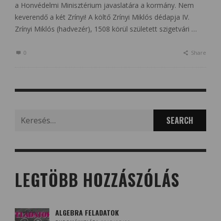
a Honvédelmi Minisztérium javaslatára a kormány. Nem
keverendő a két Zrínyi! A költő Zrínyi Miklós dédapja IV.
Zrínyi Miklós (hadvezér), 1508 körül született szigetvári …
0
Share
Search
for:
LEGTÖBB HOZZÁSZÓLÁS
ALGEBRA FELADATOK