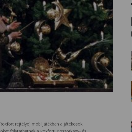
Roxfort rejtélye) mobiljátékban a játékosok
okat folytathatnak a Roxforti Boszorkány- és