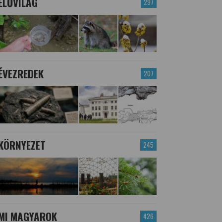
ÉLŐVILÁG
297
ÉVEZREDEK
207
KÖRNYEZET
245
MI MAGYAROK
426