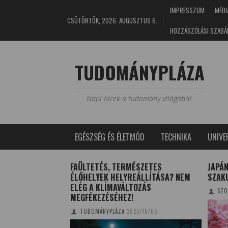
IMPRESSZUM
MÉDI
CSÜTÖRTÖK, 2026. AUGUSZTUS 6.
HOZZÁSZÓLÁSI SZABÁ
TUDOMÁNYPLÁZA
Napi hírek a tudomány világából.
EGÉSZSÉG ÉS ÉLETMÓD
TECHNIKA
UNIV
LÁLT EGYÜTTÉLÉS
FAÜLTETÉS, TERMÉSZETES
JAPÁN
ET-EURÓPÁBAN
ÉLŐHELYEK HELYREÁLLÍTÁSA? NEM
SZAK
ELÉG A KLÍMAVÁLTOZÁS
E
2018/02/28
SZO
MEGFÉKEZÉSÉHEZ!
TUDOMÁNYPLÁZA
2025/10/06