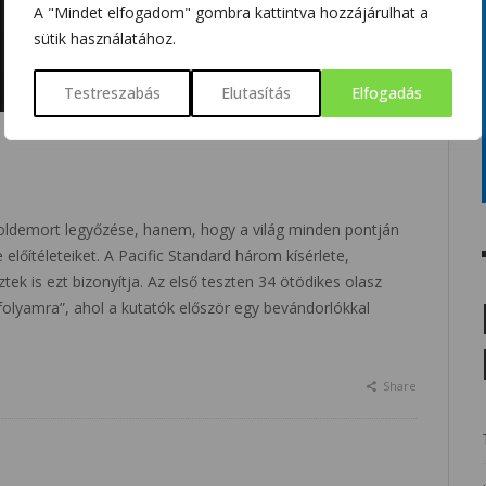
A "Mindet elfogadom" gombra kattintva hozzájárulhat a
sütik használatához.
Testreszabás
Elutasítás
Elfogadás
Voldemort legyőzése, hanem, hogy a világ minden pontján
előítéleteiket. A Pacific Standard három kísérlete,
ek is ezt bizonyítja. Az első teszten 34 ötödikes olasz
nfolyamra”, ahol a kutatók először egy bevándorlókkal
Share