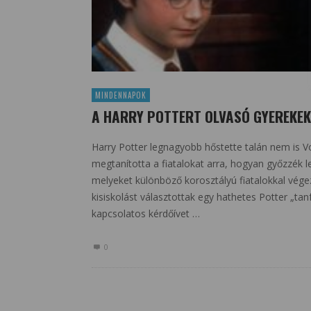
MINDENNAPOK
A HARRY POTTERT OLVASÓ GYEREKEK
Harry Potter legnagyobb hőstette talán nem is 
megtanította a fiatalokat arra, hogyan győzzék le 
melyeket különböző korosztályú fiatalokkal végezt
kisiskolást választottak egy hathetes Potter „ta
kapcsolatos kérdőívet …
0