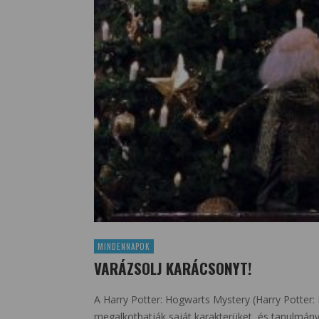
MINDENNAPOK
VARÁZSOLJ KARÁCSONYT!
A Harry Potter: Hogwarts Mystery (Harry Potter: 
megalkothatják saját karakterüket, és tanulmány