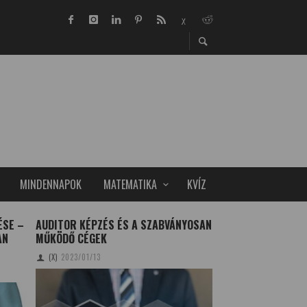
MINDENNAPOK
MATEMATIKA
KVÍZ
ÉSE –
AUDITOR KÉPZÉS ÉS A SZABVÁNYOSAN
CSIMPÁNZOK TANÍ
AN
MŰKÖDŐ CÉGEK
TUDOMÁNYPLÁZA
20
(X)
2023/01/13