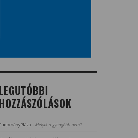
LEGUTÓBBI
HOZZÁSZÓLÁSOK
TudományPláza
-
Melyik a gyengébb nem?