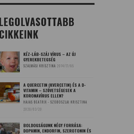
LEGOLVASOTTABB
CIKKEINK
KÉZ-LÁB-SZÁJ VÍRUS – AZ ÚJ
GYEREKBETEGSÉG
SZALMÁSI KRISZTINA
2014/11/05
A QUERCETIN (KVERCETIN) ÉS A D-
VITAMIN – SZÖVETSÉGESEK A
KORONAVÍRUS ELLEN?
HAJAS BEATRIX - SZOBOSZLAI KRISZTINA
2020/03/20
BOLDOGSÁGUNK NÉGY FORRÁSA:
DOPAMIN, ENDORFIN, SZEROTONIN ÉS