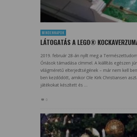
MINDENNAPOK
LÁTOGATÁS A LEGO® KOCKAVERZU
2019. február 28-án nyílt meg a Természettudo
Óriások támadása címmel. A kiállítás egészen jú
világméretű elterjedtségének – már nem kell bem
ben kezdődött, amikor Ole Kirk Christiansen aszt
játékokat készített és …
0