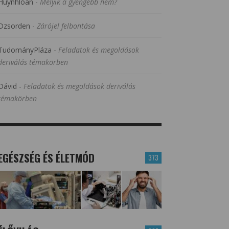
Huynhloan
-
Melyik a gyengébb nem?
Dzsorden
-
Zárójel felbontása
TudományPláza
-
Feladatok és megoldások
deriválás témakörben
Dávid
-
Feladatok és megoldások deriválás
témakörben
EGÉSZSÉG ÉS ÉLETMÓD
373