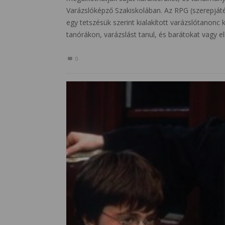
Varázslóképző Szakiskolában. Az RPG (szerepját
egy tetszésük szerint kialakított varázslótanonc k
tanórákon, varázslást tanul, és barátokat vagy el
0