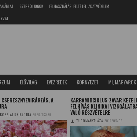
AAJÁNLAT
SZERZŐI JOGOK
FELHASZNÁLÁSI FELTÉTEL, ADATVÉDELEM
LYZAT
ERZUM
ÉLŐVILÁG
ÉVEZREDEK
KÖRNYEZET
MI, MAGYAROK
 CSERESZNYEVIRÁGZÁS, A
KARBAMIDCIKLUS-ZAVAR KEZEL
URA
FELHÍVÁS KLINIKAI VIZSGÁLATB
VALÓ RÉSZVÉTELRE
BOSZLAI KRISZTINA
2026/03/30
TUDOMÁNYPLÁZA
2014/05/09