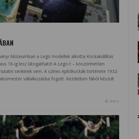
MÁBAN
mányi Múzeumban a Lego modellek alkotta Kockakiállítás
nius 16-ig lesz látogatható! A Lego-t – köszönhetően
utatni senkinek sem. A színes építőkockák története 1932-
alosmester vállalkozásba fogott. Kezdetben fából készült
Share