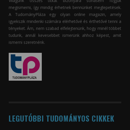
Világunk összes titkát bizonyára sohasem fogjuk
megismerni, így mindig érhetnek bennünket meglepetések.
A
TudományPláza
egy olyan online magazin, amely
igyekszik mindenki számára elérhetővé és érthetővé tenni a
tényeket. Ám, nem szabad elfelejtenünk, hogy minél többet
tudunk, annál kevesebbet ismerünk ahhoz képest, amit
ismerni szeretnénk.
LEGUTÓBBI TUDOMÁNYOS CIKKEK