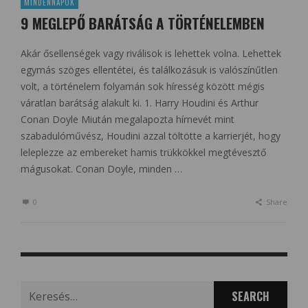
MINDENNAPOK
9 MEGLEPŐ BARÁTSÁG A TÖRTÉNELEMBEN
Akár ősellenségek vagy riválisok is lehettek volna. Lehettek
egymás szöges ellentétei, és találkozásuk is valószínűtlen
volt, a történelem folyamán sok híresség között mégis
váratlan barátság alakult ki. 1. Harry Houdini és Arthur
Conan Doyle Miután megalapozta hírnevét mint
szabadulóművész, Houdini azzal töltötte a karrierjét, hogy
leleplezze az embereket hamis trükkökkel megtévesztő
mágusokat. Conan Doyle, minden …
0
Share
Search
for: