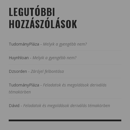
LEGUTÓBBI
HOZZÁSZÓLÁSOK
TudományPláza
-
Melyik a gyengébb nem?
Huynhloan
-
Melyik a gyengébb nem?
Dzsorden
-
Zárójel felbontása
TudományPláza
-
Feladatok és megoldások deriválás
témakörben
Dávid
-
Feladatok és megoldások deriválás témakörben