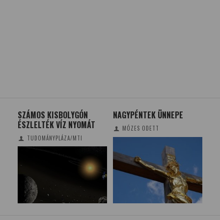
A
SZÁMOS KISBOLYGÓN
NAGYPÉNTEK ÜNNEPE
JÓ 
ÉSZLELTÉK VÍZ NYOMÁT
ŰR
MÓZES ODETT
TUDOMÁNYPLÁZA/MTI