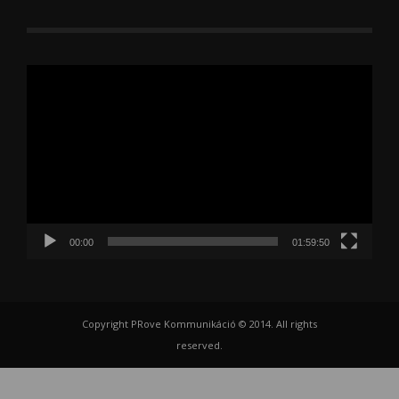
Videólejátszó
00:00
01:59:50
Copyright PRove Kommunikáció © 2014. All rights
reserved.