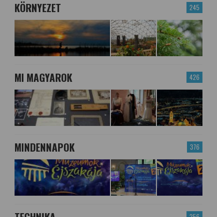
KÖRNYEZET
245
MI MAGYAROK
426
MINDENNAPOK
376
TECHNIKA
256