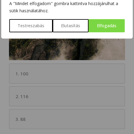
A "Mindet elfogadom" gombra kattintva hozzájárulhat a
sütik használatához.
Testreszabás
Elutasítás
Elfogadás
1. 100
2. 116
3. 88