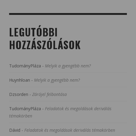
LEGUTÓBBI
HOZZÁSZÓLÁSOK
TudományPláza
-
Melyik a gyengébb nem?
Huynhloan
-
Melyik a gyengébb nem?
Dzsorden
-
Zárójel felbontása
TudományPláza
-
Feladatok és megoldások deriválás
témakörben
Dávid
-
Feladatok és megoldások deriválás témakörben