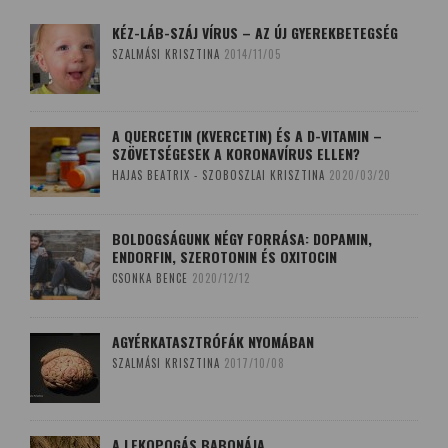
KÉZ-LÁB-SZÁJ VÍRUS – AZ ÚJ GYEREKBETEGSÉG
SZALMÁSI KRISZTINA
2014/11/05
A QUERCETIN (KVERCETIN) ÉS A D-VITAMIN –
SZÖVETSÉGESEK A KORONAVÍRUS ELLEN?
HAJAS BEATRIX - SZOBOSZLAI KRISZTINA
2020/03/20
BOLDOGSÁGUNK NÉGY FORRÁSA: DOPAMIN,
ENDORFIN, SZEROTONIN ÉS OXITOCIN
CSONKA BENCE
2020/12/12
AGYÉRKATASZTRÓFÁK NYOMÁBAN
SZALMÁSI KRISZTINA
2017/10/08
A LEKOPOGÁS BABONÁJA