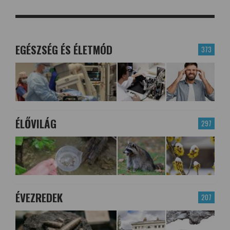
EGÉSZSÉG ÉS ÉLETMÓD
373
ÉLŐVILÁG
297
ÉVEZREDEK
207