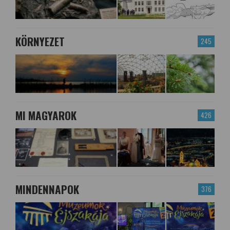
KÖRNYEZET
245
MI MAGYAROK
426
MINDENNAPOK
376