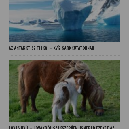
AZ ANTARKTISZ TITKAI – KVÍZ SARKKUTATÓKNAK
LOVAS KVÍZ – LOVAKRÓL SZAKSZERŰEN. ISMERED EZEKET AZ