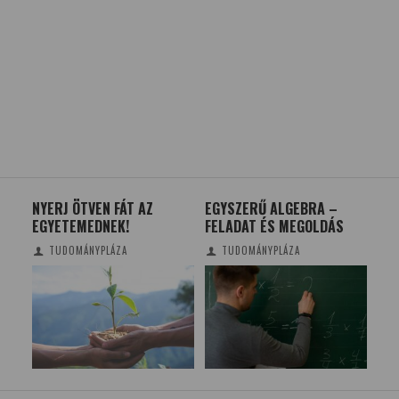
NYERJ ÖTVEN FÁT AZ
EGYSZERŰ ALGEBRA –
MIK
K A
EGYETEMEDNEK!
FELADAT ÉS MEGOLDÁS
MÉ
ŐL
LÚ
TUDOMÁNYPLÁZA
TUDOMÁNYPLÁZA