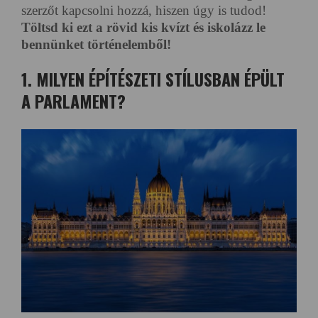
szerzőt kapcsolni hozzá, hiszen úgy is tudod!
Töltsd ki ezt a rövid kis kvízt és iskolázz le
bennünket történelemből!
1. MILYEN ÉPÍTÉSZETI STÍLUSBAN ÉPÜLT
A PARLAMENT?