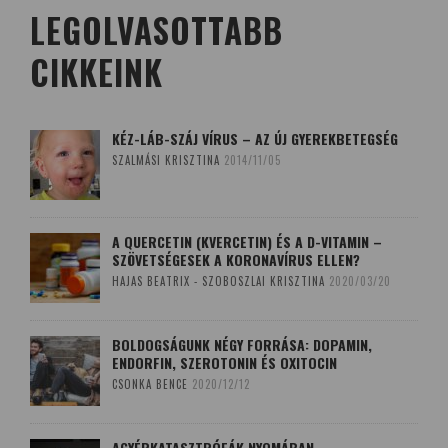
LEGOLVASOTTABB
CIKKEINK
KÉZ-LÁB-SZÁJ VÍRUS – AZ ÚJ GYEREKBETEGSÉG
SZALMÁSI KRISZTINA
2014/11/05
A QUERCETIN (KVERCETIN) ÉS A D-VITAMIN –
SZÖVETSÉGESEK A KORONAVÍRUS ELLEN?
HAJAS BEATRIX - SZOBOSZLAI KRISZTINA
2020/03/20
BOLDOGSÁGUNK NÉGY FORRÁSA: DOPAMIN,
ENDORFIN, SZEROTONIN ÉS OXITOCIN
CSONKA BENCE
2020/12/12
AGYÉRKATASZTRÓFÁK NYOMÁBAN