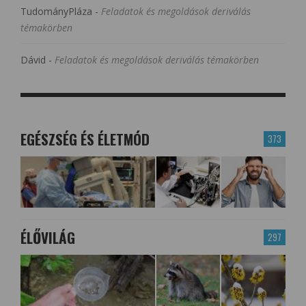
TudományPláza
-
Feladatok és megoldások deriválás
témakörben
Dávid
-
Feladatok és megoldások deriválás témakörben
EGÉSZSÉG ÉS ÉLETMÓD
373
ÉLŐVILÁG
297