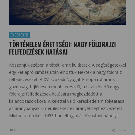
ÉVEZREDEK
TÖRTÉNELEM ÉRETTSÉGI: NAGY FÖLDRAJZI
FELFEDEZÉSEK HATÁSAI
Köszönjük szépen a tételt, amit küldtetek. A segítségetekkel
egy-két apró simítás után elhoztuk Nektek a nagy földrajzi
felfedezéseket! A XV. századi Nyugat-Európa rohamos
gazdasági fejlődésen ment keresztül, az ezt követő nagy
földrajzi felfedezések hatására megkezdődött a
kalandozások kora. A kelettel való kereskedelem folytatása
az aranybányák kimerüléséhez és aranyéhséghez vezetett.
Miután a törökök 1453-ban elfoglalták Konstantinápolyt …
0
Share