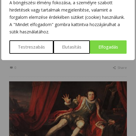
A harangok amellett, hogy több ezeréves múlttal
A böngészési élmény fokozása, a személyre szabott
rendelkeznek, azon kevés tárgyaink közé tartoznak,
hirdetések vagy tartalmak megjelenítése, valamint a
amelyek változatlanok maradtak mind alakjukban, valamint
forgalom elemzése érdekében sütiket (cookie) használunk.
funkciójukban. A templomokban a harangok egészen
A "Mindet elfogadom" gombra kattintva hozzájárulhat a
távolig elhallatszó szép, zengő hangon szólalnak meg, mind
sütik használatához.
a mai napig. A www.magyarharangok.hu oldal egyetlen szép
mondattal össze tudta ezt foglalni: „Gyász és örömünnep,
Testreszabás
Elutasítás
Elfogadás
viszály és összefogás, emlékezés és büszkeség, …
0
Share