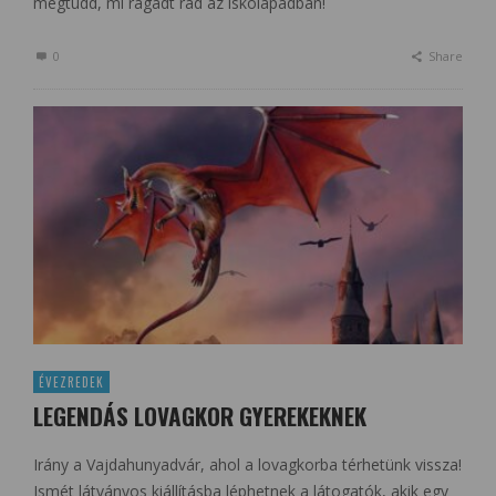
megtudd, mi ragadt rád az iskolapadban!
0
Share
ÉVEZREDEK
LEGENDÁS LOVAGKOR GYEREKEKNEK
Irány a Vajdahunyadvár, ahol a lovagkorba térhetünk vissza!
Ismét látványos kiállításba léphetnek a látogatók, akik egy