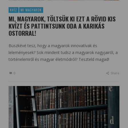
KVÍZ
MI MAGYAROK
MI, MAGYAROK, TÖLTSÜK KI EZT A RÖVID KIS
KVÍZT ÉS PATTINTSUNK ODA A KARIKÁS
OSTORRAL!
Büszkévé tesz, hogy a magyarok innovatívak és
leleményesek? Sok mindent tudsz a magyarok nagyjairól, a
történelemről és magyar életmódról? Teszteld magad!
0
Share