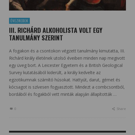
ÉVEZREDEK
III. RICHÁRD ALKOHOLISTA VOLT EGY
TANULMÁNY SZERINT
A fogakon és a csontokon végzett tanulmány kimutatta, III.
Richárd király életének utolsó éveiben minden nap megivott
egy üveg bort. A Leicester Egyetem és a British Geological
Survey kutatásából kiderült, a király kedvelte az
egzotikumnak számító húsokat. Hattyút, darut, gémet és
kócsagot is szívesen fogyasztott. Mindezt a combcsontból,
bordából és fogakból vett minták alapján állapították …
0
Share