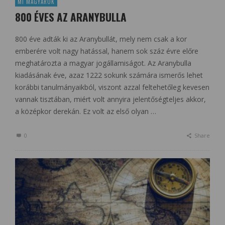
MI MAGYAROK
800 ÉVES AZ ARANYBULLA
800 éve adták ki az Aranybullát, mely nem csak a kor
emberére volt nagy hatással, hanem sok száz évre előre
meghatározta a magyar jogállamiságot. Az Aranybulla
kiadásának éve, azaz 1222 sokunk számára ismerős lehet
korábbi tanulmányaikból, viszont azzal feltehetőleg kevesen
vannak tisztában, miért volt annyira jelentőségteljes akkor,
a középkor derekán. Ez volt az első olyan …
0
Share