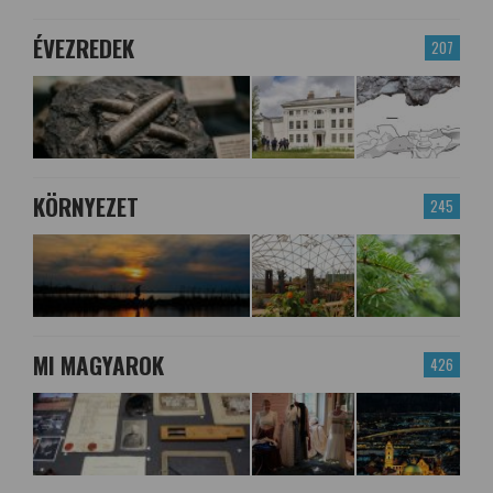
ÉVEZREDEK
207
KÖRNYEZET
245
MI MAGYAROK
426