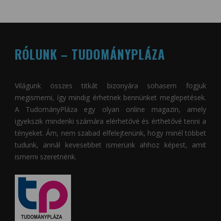
RÓLUNK – TUDOMÁNYPLÁZA
Világunk összes titkát bizonyára sohasem fogjuk
megismerni, így mindig érhetnek bennünket meglepetések.
A
TudományPláza
egy olyan online magazin, amely
igyekszik mindenki számára elérhetővé és érthetővé tenni a
tényeket. Ám, nem szabad elfelejtenünk, hogy minél többet
tudunk, annál kevesebbet ismerünk ahhoz képest, amit
ismerni szeretnénk.