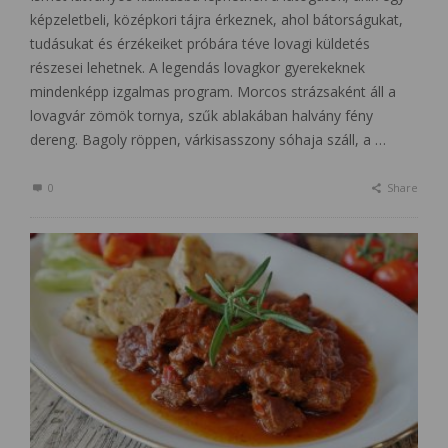
képzeletbeli, középkori tájra érkeznek, ahol bátorságukat,
tudásukat és érzékeiket próbára téve lovagi küldetés
részesei lehetnek. A legendás lovagkor gyerekeknek
mindenképp izgalmas program. Morcos strázsaként áll a
lovagvár zömök tornya, szűk ablakában halvány fény
dereng. Bagoly röppen, várkisasszony sóhaja száll, a …
0
Share