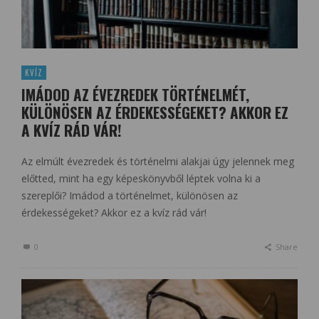
KVÍZ
IMÁDOD AZ ÉVEZREDEK TÖRTÉNELMÉT,
KÜLÖNÖSEN AZ ÉRDEKESSÉGEKET? AKKOR EZ
A KVÍZ RÁD VÁR!
Az elmúlt évezredek és történelmi alakjai úgy jelennek meg
előtted, mint ha egy képeskönyvből léptek volna ki a
szereplői? Imádod a történelmet, különösen az
érdekességeket? Akkor ez a kvíz rád vár!
0
Share