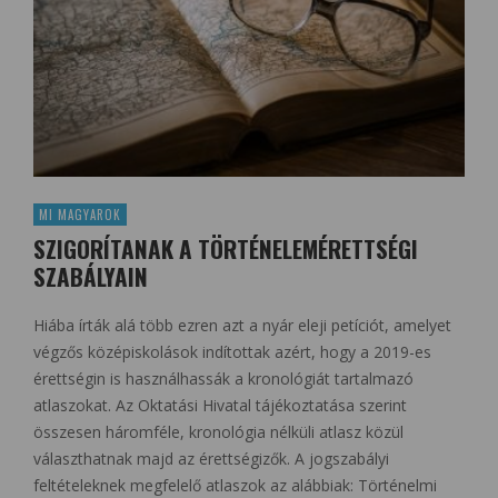
MI MAGYAROK
SZIGORÍTANAK A TÖRTÉNELEMÉRETTSÉGI
SZABÁLYAIN
Hiába írták alá több ezren azt a nyár eleji petíciót, amelyet
végzős középiskolások indítottak azért, hogy a 2019-es
érettségin is használhassák a kronológiát tartalmazó
atlaszokat. Az Oktatási Hivatal tájékoztatása szerint
összesen háromféle, kronológia nélküli atlasz közül
választhatnak majd az érettségizők. A jogszabályi
feltételeknek megfelelő atlaszok az alábbiak: Történelmi