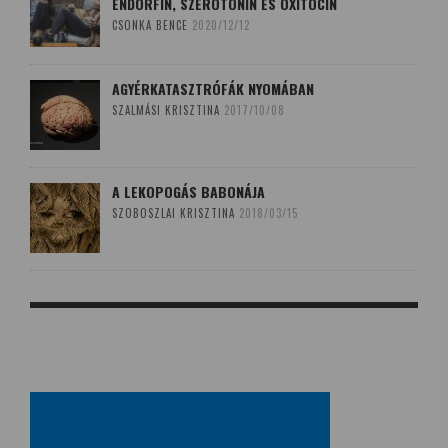
ENDORFIN, SZEROTONIN ÉS OXITOCIN
CSONKA BENCE
2020/12/12
AGYÉRKATASZTRÓFÁK NYOMÁBAN
SZALMÁSI KRISZTINA
2017/10/08
A LEKOPOGÁS BABONÁJA
SZOBOSZLAI KRISZTINA
2018/03/15