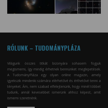
RÓLUNK – TUDOMÁNYPLÁZA
Világunk összes titkát bizonyára sohasem fogjuk
megismerni, így mindig érhetnek bennünket meglepetések.
A
TudományPláza
egy olyan online magazin, amely
igyekszik mindenki számára elérhetővé és érthetővé tenni a
tényeket. Ám, nem szabad elfelejtenünk, hogy minél többet
tudunk, annál kevesebbet ismerünk ahhoz képest, amit
ismerni szeretnénk.