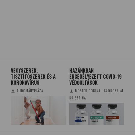
P A
VEGYSZEREK,
HAZÁNKBAN
AZ 
TISZTÍTÓSZEREK ÉS A
ENGEDÉLYEZETT COVID-19
KV
KORONAVÍRUS
VÉDŐOLTÁSOK
KÖ
UM
RÉ
TUDOMÁNYPLÁZA
MESTER DORINA - SZOBOSZLAI
KRISZTINA