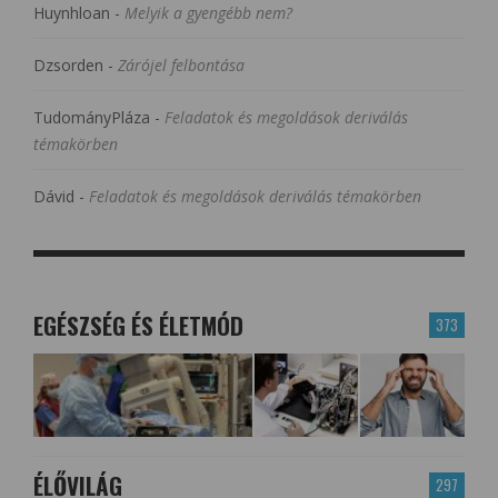
Huynhloan
-
Melyik a gyengébb nem?
Dzsorden
-
Zárójel felbontása
TudományPláza
-
Feladatok és megoldások deriválás
témakörben
Dávid
-
Feladatok és megoldások deriválás témakörben
EGÉSZSÉG ÉS ÉLETMÓD
373
ÉLŐVILÁG
297