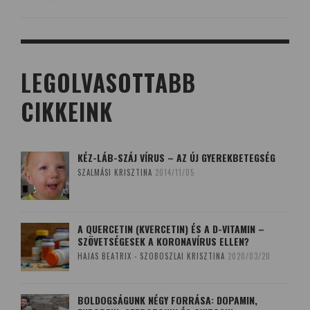
LEGOLVASOTTABB
CIKKEINK
KÉZ-LÁB-SZÁJ VÍRUS – AZ ÚJ GYEREKBETEGSÉG
SZALMÁSI KRISZTINA
2014/11/05
A QUERCETIN (KVERCETIN) ÉS A D-VITAMIN –
SZÖVETSÉGESEK A KORONAVÍRUS ELLEN?
HAJAS BEATRIX - SZOBOSZLAI KRISZTINA
2020/03/20
BOLDOGSÁGUNK NÉGY FORRÁSA: DOPAMIN,