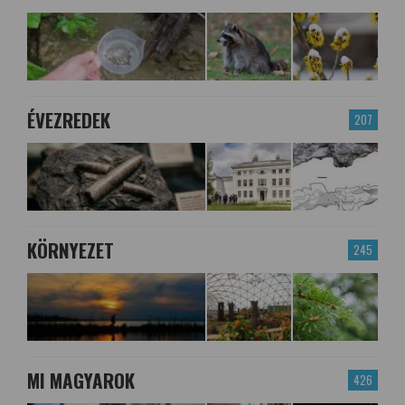
ÉVEZREDEK
207
KÖRNYEZET
245
MI MAGYAROK
426