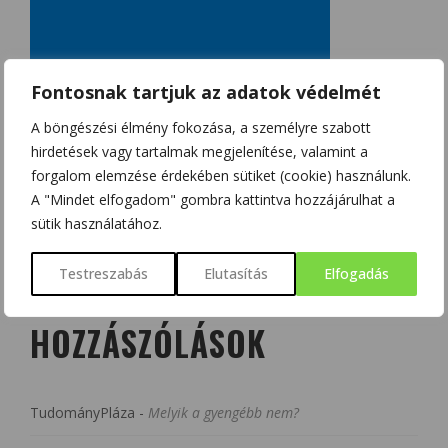
Fontosnak tartjuk az adatok védelmét
A böngészési élmény fokozása, a személyre szabott
hirdetések vagy tartalmak megjelenítése, valamint a
forgalom elemzése érdekében sütiket (cookie) használunk.
A "Mindet elfogadom" gombra kattintva hozzájárulhat a
sütik használatához.
Testreszabás
Elutasítás
Elfogadás
LEGUTÓBBI
HOZZÁSZÓLÁSOK
TudományPláza
-
Melyik a gyengébb nem?