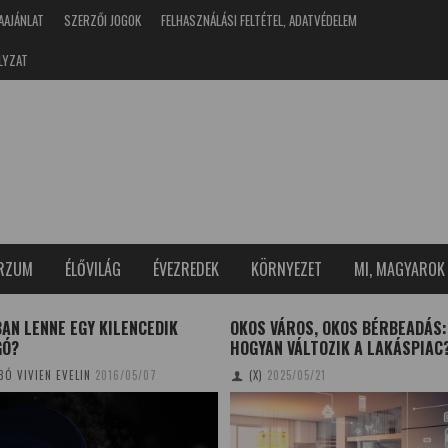
AAJÁNLAT
SZERZŐI JOGOK
FELHASZNÁLÁSI FELTÉTEL, ADATVÉDELEM
LYZAT
ERZUM
ÉLŐVILÁG
ÉVEZREDEK
KÖRNYEZET
MI, MAGYAROK
AN LENNE EGY KILENCEDIK
OKOS VÁROS, OKOS BÉRBEADÁS:
GÓ?
HOGYAN VÁLTOZIK A LAKÁSPIAC
BÓ VIVIEN EVELIN
2016/05/07
(X)
2025/05/21