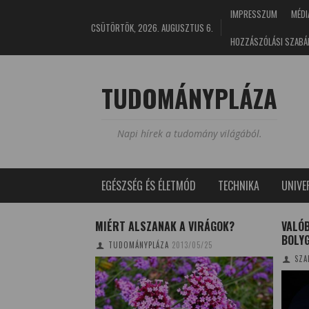
IMPRESSZUM
MÉDI
CSÜTÖRTÖK, 2026. AUGUSZTUS 6.
HOZZÁSZÓLÁSI SZABÁ
TUDOMÁNYPLÁZA
Napi hírek a tudomány világából.
EGÉSZSÉG ÉS ÉLETMÓD
TECHNIKA
UNIV
MÉDÉSZ TELJES
MIÉRT ALSZANAK A VIRÁGOK?
VALÓB
E
BOLY
TUDOMÁNYPLÁZA
2013/05/25
4/02/22
SZA