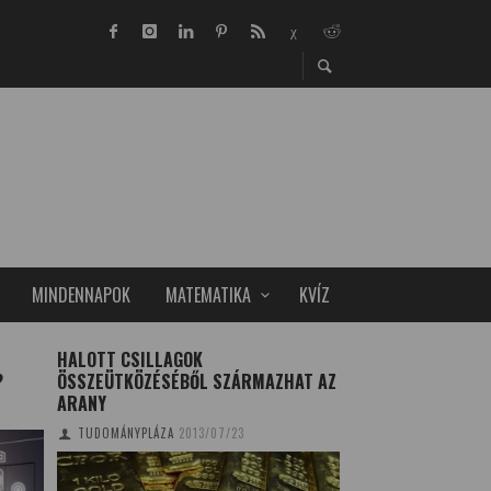
MINDENNAPOK
MATEMATIKA
KVÍZ
HALOTT CSILLAGOK
A SZÚNYOGOK ÉS 
?
ÖSSZEÜTKÖZÉSÉBŐL SZÁRMAZHAT AZ
MEGOLDÁSOK
ARANY
TUDOMÁNYPLÁZA
20
TUDOMÁNYPLÁZA
2013/07/23