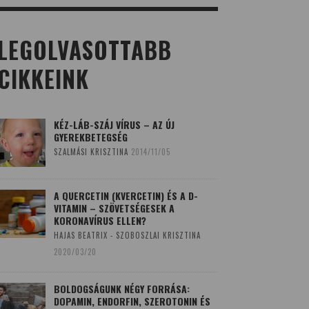
LEGOLVASOTTABB
CIKKEINK
KÉZ-LÁB-SZÁJ VÍRUS – AZ ÚJ
GYEREKBETEGSÉG
SZALMÁSI KRISZTINA
2014/11/05
A QUERCETIN (KVERCETIN) ÉS A D-
VITAMIN – SZÖVETSÉGESEK A
KORONAVÍRUS ELLEN?
HAJAS BEATRIX - SZOBOSZLAI KRISZTINA
2020/03/20
BOLDOGSÁGUNK NÉGY FORRÁSA:
DOPAMIN, ENDORFIN, SZEROTONIN ÉS