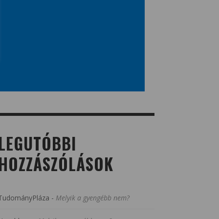
LEGUTÓBBI
HOZZÁSZÓLÁSOK
TudományPláza
-
Melyik a gyengébb nem?