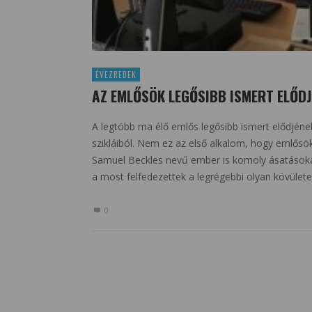
ÉVEZREDEK
AZ EMLŐSÖK LEGŐSIBB ISMERT ELŐDJ
A legtöbb ma élő emlős legősibb ismert elődjének
szikláiból. Nem ez az első alkalom, hogy emlősö
Samuel Beckles nevű ember is komoly ásatásokat 
a most felfedezettek a legrégebbi olyan kövület
0