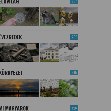
ÉLŐVILÁG
297
ÉVEZREDEK
207
KÖRNYEZET
245
MI MAGYAROK
426