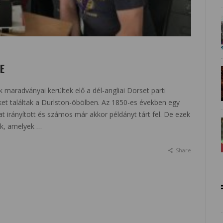
E
 maradványai kerültek elő a dél-angliai Dorset parti
ket találtak a Durlston-öbölben. Az 1850-es években egy
irányított és számos már akkor példányt tárt fel. De ezek
ek, amelyek …
Share