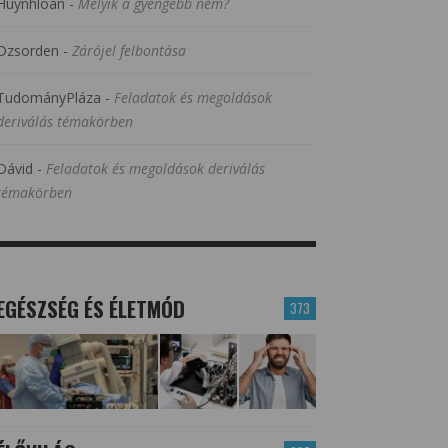
Huynhloan
-
Melyik a gyengébb nem?
Dzsorden
-
Zárójel felbontása
TudományPláza
-
Feladatok és megoldások
deriválás témakörben
Dávid
-
Feladatok és megoldások deriválás
témakörben
EGÉSZSÉG ÉS ÉLETMÓD
373